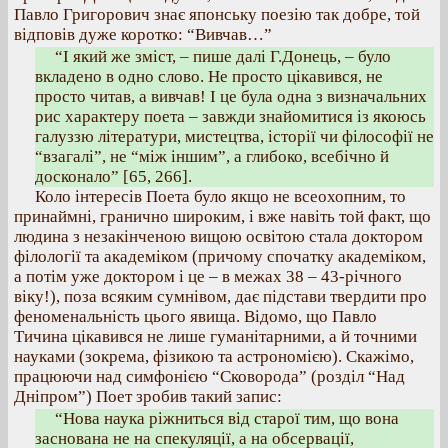
Павло Григорович знає японську поезію так добре, той
відповів дуже коротко: “Вивчав…”
“І який же зміст, – пише далі Г.Донець, – було
вкладено в одно слово. Не просто цікавився, не
просто читав, а вивчав! І це була одна з визначальних
рис характеру поета – завжди знайомитися із якоюсь
галуззю літератури, мистецтва, історії чи філософії не
“взагалі”, не “між іншим”, а глибоко, всебічно й
досконало” [65, 266].
Коло інтересів Поета було якщо не всеохопним, то
принаймні, гранично широким, і вже навіть той факт, що
людина з незакінченою вищою освітою стала доктором
філології та академіком (причому спочатку академіком,
а потім уже доктором і це – в межах 38 – 43-річного
віку!), поза всяким сумнівом, дає підстави твердити про
феноменальність цього явища. Відомо, що Павло
Тичина цікавився не лише гуманітарними, а й точними
науками (зокрема, фізикою та астрономією). Скажімо,
працюючи над симфонією “Сковорода” (розділ “Над
Дніпром”) Поет зробив такий запис:
“Нова наука ріжниться від старої тим, що вона
заснована не на спекуляції, а на обсервації,