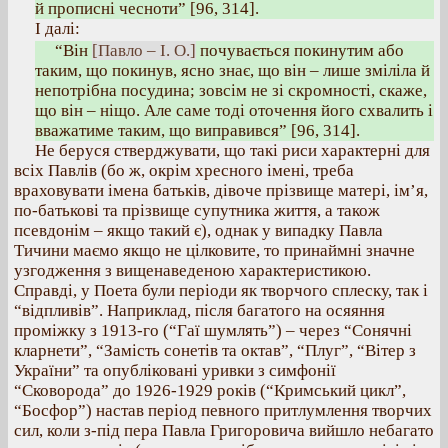
й прописні чесноти” [96, 314].
І далі:
“Він
[Павло – І. О.]
почувається покинутим або
таким, що покинув, ясно знає, що він – лише зміліла й
непотрібна посудина; зовсім не зі скромності, скаже,
що він – ніщо. Але саме тоді оточення його схвалить і
вважатиме таким, що виправився” [96, 314].
Не беруся стверджувати, що такі риси характерні для
всіх Павлів (бо ж, окрім хресного імені, треба
враховувати імена батьків, дівоче прізвище матері, ім’я,
по-батькові та прізвище супутника життя, а також
псевдонім – якщо такий є), однак у випадку Павла
Тичини маємо якщо не цілковите, то принаймні значне
узгодження з вищенаведеною характеристикою.
Справді, у Поета були періоди як творчого сплеску, так і
“відпливів”. Наприклад, після багатого на осяяння
проміжку з 1913-го (“Гаї шумлять”) – через “Сонячні
кларнети”, “Замість сонетів та октав”, “Плуг”, “Вітер з
України” та опубліковані уривки з симфонії
“Сковорода” до 1926-1929 років (“Кримський цикл”,
“Босфор”) настав період певного притлумлення творчих
сил, коли з-під пера Павла Григоровича вийшло небагато