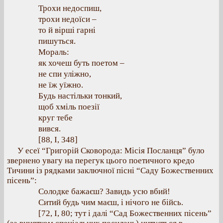
Трохи недоспиш,
трохи недоїси –
то й вірші гарні
пишуться.
Мораль:
як хочеш буть поетом –
не спи уліжно,
не їж уїжно.
Будь настільки тонкий,
щоб хміль поезії
круг тебе
вився.
[88, I, 348]
У есеї “Григорій Сковорода: Місія Посланця” було
звернено увагу на перегук цього поетичного кредо
Тичини із рядками заключної пісні “Саду Божественних
пісень”:
Солодке бажаєш? Завидь усю вбий!
Ситий будь чим маєш, і нічого не бійсь.
[72, І, 80; тут і далі “Сад Божественних пісень”