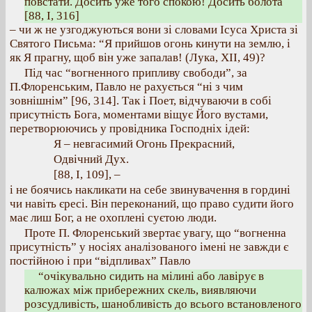
повстати. Досить уже того спокою! Досить болота
[88, I, 316]
– чи ж не узгоджуються вони зі словами Ісуса Христа зі
Святого Письма: “Я прийшов огонь кинути на землю, і
як Я прагну, щоб він уже запалав! (Лука, ХІІ, 49)?
Під час “вогненного припливу свободи”, за
П.Флоренським, Павло не рахується “ні з чим
зовнішнім” [96, 314]. Так і Поет, відчуваючи в собі
присутність Бога, моментами віщує Його вустами,
перетворюючись у провідника Господніх ідей:
Я – невгасимий Огонь Прекрасний,
Одвічний Дух.
[88, І, 109], –
і не боячись накликати на себе звинувачення в гордині
чи навіть єресі. Він переконаний, що право судити його
має лиш Бог, а не охоплені суєтою люди.
Проте П. Флоренський звертає увагу, що “вогненна
присутність” у носіях аналізованого імені не завжди є
постійною і при “відпливах” Павло
“очікувально сидить на мілині або лавірує в
калюжах між прибережних скель, виявляючи
розсудливість, шанобливість до всього встановленого