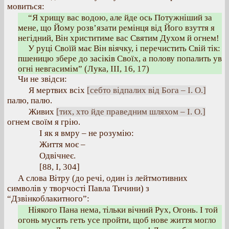
мовиться:
“Я хрищу вас водою, але йде ось Потужніший за
мене, що Йому розв’язати ремінця від Його взуття я
негідний, Він христитиме вас Святим Духом й огнем!
У руці Своїй має Він віячку, і перечистить Свій тік:
пшеницю збере до засіків Своїх, а полову попалить ув
огні невгасимім” (Лука, ІІІ, 16, 17)
Чи не звідси:
Я мертвих всіх
[себто відпалих від Бога – І. О.]
палю, палю.
Живих
[тих, хто йде праведним шляхом – І. О.]
огнем своїм я грію.
І як я вмру – не розумію:
Життя моє –
Одвічнеє.
[88, І, 304]
А слова Вітру (до речі, один із лейтмотивних
символів у творчості Павла Тичини) з
“Дзвінкоблакитного”:
Ніякого Пана нема, тільки вічний Рух, Огонь. І той
огонь мусить геть усе пройти, щоб нове життя могло