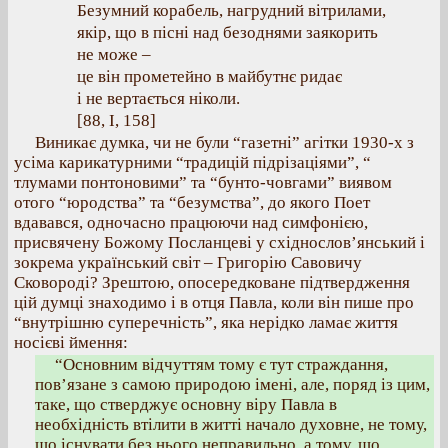
Безумний корабель, нагрудний вітрилами,
якір, що в пісні над безоднями заякорить
не може –
це він прометейно в майбутнє ридає
і не вертається ніколи.
[88, І, 158]
Виникає думка, чи не були “газетні” агітки 1930-х з
усіма карикатурними “традицій підрізаціями”, “
тлумами понтоновими” та “бунто-човгами” виявом
отого “юродства” та “безумства”, до якого Поет
вдавався, одночасно працюючи над симфонією,
присвячену Божому Посланцеві у східнослов’янський і
зокрема український світ – Григорію Савовичу
Сковороді? Зрештою, опосередковане підтвердження
цій думці знаходимо і в отця Павла, коли він пише про
“внутрішню суперечність”, яка нерідко ламає життя
носієві ймення:
“Основним відчуттям тому є тут страждання,
пов’язане з самою природою імені, але, поряд із цим,
таке, що стверджує основну віру Павла в
необхідність втілити в житті начало духовне, не тому,
що існувати без нього неправильно, а тому, що