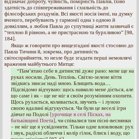
відзначає доброту, чуйність, помірність Павлів, їхню
здатність до співпереживання і схильність до
філософських роздумів. Всі якості носія імені, на думку
вченого, перебувають у гармонії одна з одною й
довкіллям, а любов Павла до супутниці життя зазвичай є
“теплою й рівною, а не пристрасною та бурхливою” [98,
184].
Якщо ж говорити про вищезгадані якості стосовно до
Павла Тичини й, зокрема, про дитинність
світосприйняття, то незле буде згадати перші немовлячі
враження майбутнього Митця:
“Пам’ятаю себе в дитинстві дуже рано: мене ще на
руках носили. День. Теплінь. Світло-зелене віття
звідкись звисає наді мною. Блищить вода…
Підсвідомо відчуваю: щось навколо мене діється, але
що саме і як – ще не міг я своїм розумінням охопити.
Щось рухається, коливається, звучить – і луною
своєю вдалині відгукується. Чи були це веселі ігри
дівчат на Подолі
[урочище в селі Пісках, на
батьківщині Поета]
, чи співалися там пісні-веснянки
– не міг ще я усвідомити. Тільки одне вловлював: рух
і звук, радісні обличчя і колір гілок, блиск і воду, що