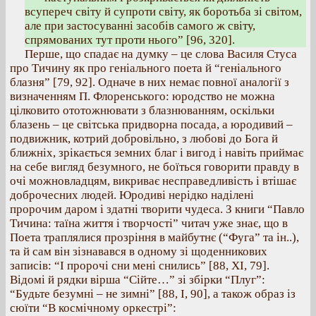
всупереч світу й супроти світу, як боротьба зі світом,
але при застосуванні засобів самого ж світу,
спрямованих тут проти нього” [96, 320].
Перше, що спадає на думку – це слова Василя Стуса
про Тичину як про геніального поета й “геніального
блазня” [79, 92]. Одначе в них немає повної аналогії з
визначенням П. Флоренського: юродство не можна
цілковито ототожнювати з блазнюванням, оскільки
блазень – це світська придворна посада, а юродивий –
подвижник, котрий добровільно, з любові до Бога й
ближніх, зрікається земних благ і вигод і навіть приймає
на себе вигляд безумного, не боїться говорити правду в
очі можновладцям, викриває несправедливість і втішає
доброчесних людей. Юродиві нерідко наділені
пророчим даром і здатні творити чудеса. З книги “Павло
Тичина: таїна життя і творчості” читач уже знає, що в
Поета траплялися прозріння в майбутнє (“Фуга” та ін..),
та й сам він зізнавався в одному зі щоденникових
записів: “І пророчі сни мені снились” [88, ХІ, 79].
Відомі й рядки вірша “Сійте…” зі збірки “Плуг”:
“Будьте безумні – не зимні” [88, І, 90], а також образ із
сюїти “В космічному оркестрі”: