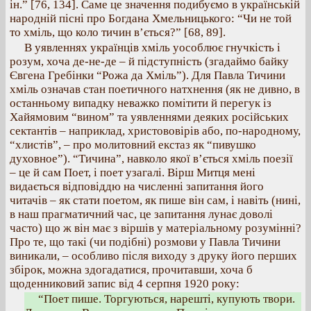
ін.” [76, 134]. Саме це значення подибуємо в українській
народній пісні про Богдана Хмельницького: “Чи не той
то хміль, що коло тичин в’ється?” [68, 89].
В уявленнях українців хміль уособлює гнучкість і
розум, хоча де-не-де – й підступність (згадаймо байку
Євгена Гребінки “Рожа да Хміль”). Для Павла Тичини
хміль означав стан поетичного натхнення (як не дивно, в
останньому випадку неважко помітити й перегук із
Хайямовим “вином” та уявленнями деяких російських
сектантів – наприклад, христововірів або, по-народному,
“хлистів”, – про молитовний екстаз як “пивушко
духовное”). “Тичина”, навколо якої в’ється хміль поезії
– це й сам Поет, і поет узагалі. Вірш Митця мені
видається відповіддю на численні запитання його
читачів – як стати поетом, як пише він сам, і навіть (нині,
в наш прагматичний час, це запитання лунає доволі
часто) що ж він має з віршів у матеріальному розумінні?
Про те, що такі (чи подібні) розмови у Павла Тичини
виникали, – особливо після виходу з друку його перших
збірок, можна здогадатися, прочитавши, хоча б
щоденниковий запис від 4 серпня 1920 року:
“Поет пише. Торгуються, нарешті, купують твори.