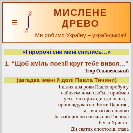
МИСЛЕНЕ
ДРЕВО
☰
Ми робимо Україну – українською!
«І пророчі сни мені снились…»
1. “Щоб хміль поезії круг тебе вився…”
Ігор Ольшевський
(загадка імені й долі Павла Тичини)
І цілих два роки Павло пробув у
найнятім домі своїм, і приймав
усіх, хто приходив до нього, і
проповідував він Боже Царство,
та з відвагою повною
беззаборонно навчав про Господа
Ісуса Христа!
Дії святих апостолів, глава