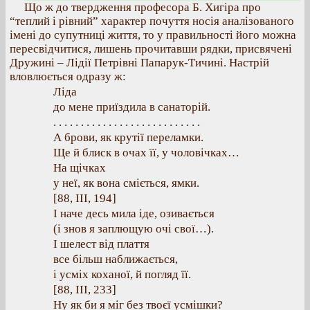
Що ж до твердження професора Б. Хигіра про
“теплий і рівний” характер почуття носія аналізованого
імені до супутниці життя, то у правильності його можна
пересвідчитися, лишень прочитавши рядки, присвячені
Дружині – Лідії Петрівні Папарук-Тичині. Настрій
вловлюється одразу ж:
Ліда
до мене приїздила в санаторій.
. . . . . . . . . . . . . . . . . . . . . . . . . . .
А брови, як крутії переламки.
Ще й блиск в очах її, у чоловічках…
На щічках
у неї, як вона сміється, ямки.
[88, ІІІ, 194]
І наче десь мила іде, озивається
(і знов я заплющую очі свої…).
І шелест від плаття
все більш наближається,
і усміх коханої, й погляд її.
[88, ІІІ, 233]
Ну як би я міг без твоєї усмішки?