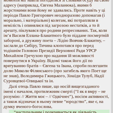
моменти міг навіть погодитися зі словами осуду на свою
адресу (наприклад, Євгена Маланюка), якими б
жорстокими вони йому не здавались. Проте навіть у ці
періоди Павло Григорович неодноразово допомагав (і
морально, і матеріально) колегам, які потрапляли в
немілість і опинялися під загрозою нестатків, а то й
арешту, піклувався про родини репресованих. Так, коли
ім’я Василя Еллана-Блакитного було піддане посмертній
забороні, а дружину поета – Лідію Вовчик-Блакитну, –
заслали до Сибіру, Тичина клопотався про перед
тодішнім Головою Президії Верховної Ради УРСР
Михайлом Гречухою про надання їй можливості
повернутися в Україну. Відомі також його дії по
врятуванню братів – Євгена та Івана, спроби полегшити
долю Миколи Філянського (про загибель якого Поет ще
не знав), Володимира Гжицького, Зінаїди Тулуб, Надії
Суровцевої-Олицької та ін.
Далі отець Павло пише, що носій вищезгаданого
імені є началом, протилежним смерті (“І як я вмру – не
розумію: // Життя моє – // Одвічнеє”), носієм активності,
а також відзначає в ньому певне “юродство”, яке є, на
думку вченого-богослова,
“наступальним і розкривається як діяльність