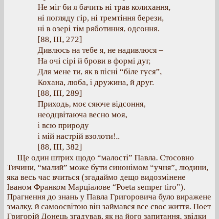
Не міг би я бачить ні трав колихання,
ні погляду гір, ні тремтіння берези,
ні в озері тім ряботиння, одсоння.
[88, ІІІ, 272]
Дивлюсь на тебе я, не надивлюся –
На очі сірі й брови в формі дуг,
Для мене ти, як в пісні “біле гуся”,
Кохана, люба, і дружина, й друг.
[88, ІІІ, 289]
Приходь, моє сяюче відсоння,
неодцвітаюча весно моя,
і всю природу
і мій настрій взолоти!..
[88, ІІІ, 382]
Ще один штрих щодо “малості” Павла. Стосовно
Тичини, “малий” може бути синонімом “учня”, людини,
яка весь час вчиться (згадаймо дещо видозмінене
Іваном Франком Марціалове “Poeta sеmper tiro”).
Прагнення до знань у Павла Григоровича було виражене
змалку, й самоосвітою він займався все своє життя. Поет
Григорій Донець згадував, як на його запитання, звідки