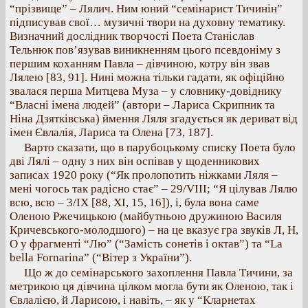
“прізвище” – Лялич. Ним юний “семінарист Тичинін”
підписував свої… музичні твори на духовну тематику.
Визначний дослідник творчості Поета Станіслав
Тельнюк пов’язував виникненням цього псевдоніму з
першим коханням Павла – дівчиною, котру він звав
Лялею [83, 91]. Нині можна тільки гадати, як офіційно
звалася перша Митцева Муза – у словнику-довіднику
“Власні імена людей” (автори – Лариса Скрипник та
Ніна Дзятківська) ймення Ляля згадується як дериват від
імен Євлалія, Лариса та Олена [73, 187].
Варто сказати, що в парубоцькому списку Поета було
дві Лялі – одну з них він оспівав у щоденникових
записах 1920 року (“Як пролопотить ніжками Ляля –
мені чогось так радісно стає” – 29/VІІІ; “Я цілував Лялю
всю, всю – 3/ІХ [88, ХІ, 15, 16]), і, була вона саме
Оленою Ржечицькою (майбутньою дружиною Василя
Кричевського-молодшого) – на це вказує гра звуків Л, Н,
О у фрагменті “Лю” (“Замість сонетів і октав”) та “La
bella Fornarina” (“Вітер з України”).
Що ж до семінарського захоплення Павла Тичини, за
метрикою ця дівчина цілком могла бути як Оленою, так і
Євлалією, й Ларисою, і навіть, – як у “Кларнетах