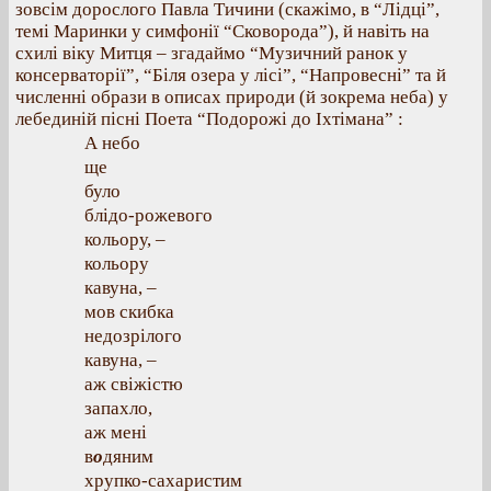
зовсім дорослого Павла Тичини (скажімо, в “Лідці”,
темі Маринки у симфонії “Сковорода”), й навіть на
схилі віку Митця – згадаймо “Музичний ранок у
консерваторії”, “Біля озера у лісі”, “Напровесні” та й
численні образи в описах природи (й зокрема неба) у
лебединій пісні Поета “Подорожі до Іхтімана” :
А небо
ще
було
блідо-рожевого
кольору, –
кольору
кавуна, –
мов скибка
недозрілого
кавуна, –
аж свіжістю
запахло,
аж мені
в
о
дяним
хрупко-сахаристим