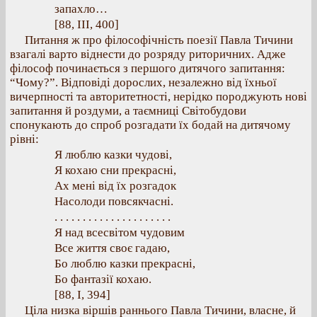
запахло…
[88, ІІІ, 400]
Питання ж про філософічність поезії Павла Тичини
взагалі варто віднести до розряду риторичних. Адже
філософ починається з першого дитячого запитання:
“Чому?”. Відповіді дорослих, незалежно від їхньої
вичерпності та авторитетності, нерідко породжують нові
запитання й роздуми, а таємниці Світобудови
спонукають до спроб розгадати їх бодай на дитячому
рівні:
Я люблю казки чудові,
Я кохаю сни прекрасні,
Ах мені від їх розгадок
Насолоди повсякчасні.
. . . . . . . . . . . . . . . . . . . . .
Я над всесвітом чудовим
Все життя своє гадаю,
Бо люблю казки прекрасні,
Бо фантазії кохаю.
[88, І, 394]
Ціла низка віршів раннього Павла Тичини, власне, й