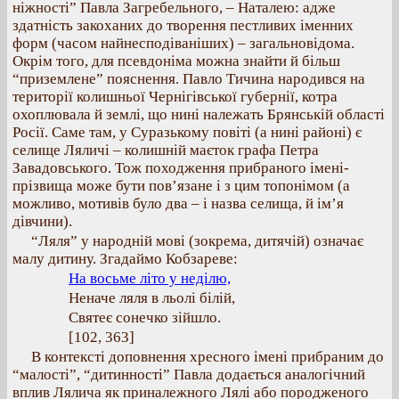
ніжності” Павла Загребельного, – Наталею: адже
здатність закоханих до творення пестливих іменних
форм (часом найнесподіваніших) – загальновідома.
Окрім того, для псевдоніма можна знайти й більш
“приземлене” пояснення. Павло Тичина народився на
території колишньої Чернігівської губернії, котра
охоплювала й землі, що нині належать Брянській області
Росії. Саме там, у Суразькому повіті (а нині районі) є
селище Ляличі – колишній маєток графа Петра
Завадовського. Тож походження прибраного імені-
прізвища може бути пов’язане і з цим топонімом (а
можливо, мотивів було два – і назва селища, й ім’я
дівчини).
“Ляля” у народній мові (зокрема, дитячій) означає
малу дитину. Згадаймо Кобзареве:
На восьме літо у неділю,
Неначе ляля в льолі білій,
Святеє сонечко зійшло.
[102, 363]
В контексті доповнення хресного імені прибраним до
“малості”, “дитинності” Павла додається аналогічний
вплив Лялича як приналежного Лялі або породженого