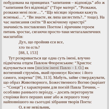
побудована на принципах “запитання – відповідь” або ж
“запитання без відповіді” (“Горе матері”, “Розкажи,
розкажи мені поле…”, “Що місяцю зіроньки кажуть
ясненькі…”, “Ви знаєте, як липа шелестить?..” тощо). На
час написання сюїти “В космічному оркестрі”
значимість поставлених Поетом і ліричним героєм
питань зростає, сягаючи просто-таки метагалактичних
масштабів:
Дух, що пройняв єси все,
хто ти єсть?
[88, І, 153]
Тут розкривається ще одна суть імені, влучно
підмічена отцем Павлом Флоренським: “Христос
відчувається ним
[носієм імені Павло – І. О.]
як
вогненний струмінь, який пронизує Космос і його
самого, зокрема” [96, 313]. Мабуть, зайве стверджувати,
що образ Животворного, Божественного Вогню (варіант
– “Сонця”) є характерним для поезій Павла Тичини, –
особливо раннього періоду, – досить перегорнути
сторінки його перших книг або ж першого тому
найповнішого на сьогодні зібрання творів Поета:
О, я не невільник,