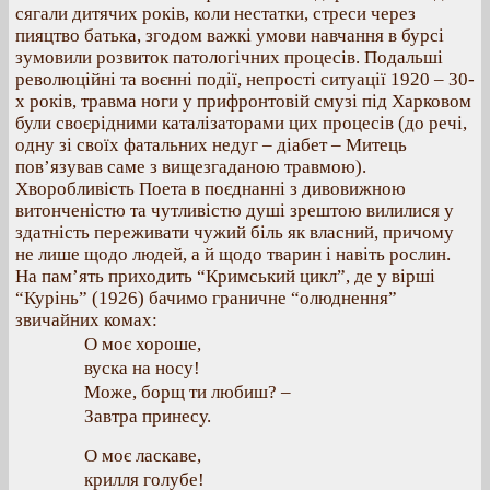
сягали дитячих років, коли нестатки, стреси через
пияцтво батька, згодом важкі умови навчання в бурсі
зумовили розвиток патологічних процесів. Подальші
революційні та воєнні події, непрості ситуації 1920 – 30-
х років, травма ноги у прифронтовій смузі під Харковом
були своєрідними каталізаторами цих процесів (до речі,
одну зі своїх фатальних недуг – діабет – Митець
пов’язував саме з вищезгаданою травмою).
Хворобливість Поета в поєднанні з дивовижною
витонченістю та чутливістю душі зрештою вилилися у
здатність переживати чужий біль як власний, причому
не лише щодо людей, а й щодо тварин і навіть рослин.
На пам’ять приходить “Кримський цикл”, де у вірші
“Курінь” (1926) бачимо граничне “олюднення”
звичайних комах:
О моє хороше,
вуска на носу!
Може, борщ ти любиш? –
Завтра принесу.
О моє ласкаве,
крилля голубе!