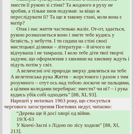
змести її рукою зі стіни? Та жодного я руху не
зробив, а тільки знов подумав: за віщо ж
переслідувати її? Та ще в такому стані, коли вона є
матір?
Отак і нас життя частенько жаліє. От-от, здається,
рукою розмахнеться воно і змете тебе кудись у
безвість, у небуття. І ти сидиш на стіні своєї
мистецької ділянки – літератури – й нічого не
відчуваєш і не тамраєш. І коло тебе діти твої творчі
задуми, що оформлення з хвилини на хвилину ждуть і
підуть потім у світ.
А величезні очі природи зверху дивляться на тебе
А велетенська рука Життя – жорстокого і разом з тим
розумного – отут ось над тобою лоскоче не пальцями,
а цілими колодами перебирає: змести? чи ні? – і рука
кудись убік собі одходить” [88, ХІ, 93].
Нарешті у нотатках 1963 року, що стосується
чергового загострення Поетових недуг, читаємо:
“Дерева ще й досі хворі од війни.
19/Х-63
У Кончі-Заспі з Лідою по лісу ходили” [88, ХІ,
213].