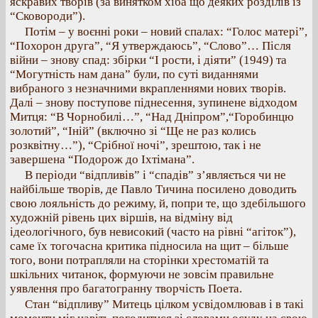
яскравих творів (за винятком хіба що деяких розділів із
“Сковороди”).
Потім – у воєнні роки – новий спалах: “Голос матері”,
“Похорон друга”, “Я утверждаюсь”, “Слово”… Після
війни – знову спад: збірки “І рости, і діяти” (1949) та
“Могутність нам дана” були, по суті виданнями
вибраного з незначними вкрапленнями нових творів.
Далі – знову поступове піднесення, зупинене відходом
Митця: “В Чорнобилі…”, “Над Дніпром”,“Горобинцю
золотий”, “Іній” (включно зі “Ще не раз колись
розквітну…”), “Срібної ночі”, зрештою, так і не
завершена “Подорож до Іхтімана”.
В періоди “відпливів” і “спадів” з’являється чи не
найбільше творів, де Павло Тичина посилено доводить
свою лояльність до режиму, й, попри те, що здебільшого
художній рівень цих віршів, на відміну від
ідеологічного, був невисокий (часто на рівні “агіток”),
саме їх тогочасна критика підносила на щит – більше
того, вони потрапляли на сторінки хрестоматій та
шкільних читанок, формуючи не зовсім правильне
уявлення про багатогранну творчість Поета.
Стан “відпливу” Митець цілком усвідомлював і в такі