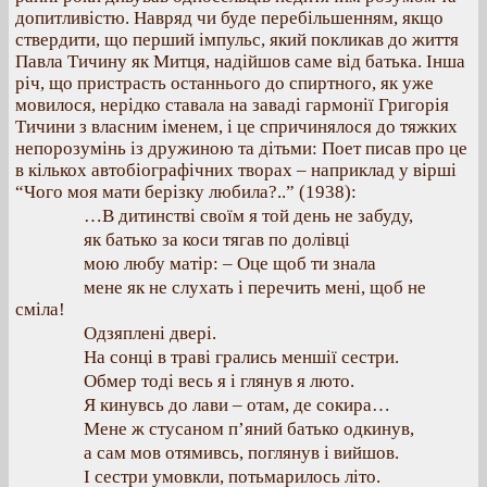
допитливістю. Навряд чи буде перебільшенням, якщо
ствердити, що перший імпульс, який покликав до життя
Павла Тичину як Митця, надійшов саме від батька. Інша
річ, що пристрасть останнього до спиртного, як уже
мовилося, нерідко ставала на заваді гармонії Григорія
Тичини з власним іменем, і це спричинялося до тяжких
непорозумінь із дружиною та дітьми: Поет писав про це
в кількох автобіографічних творах – наприклад у вірші
“Чого моя мати берізку любила?..” (1938):
…В дитинстві своїм я той день не забуду,
як батько за коси тягав по долівці
мою любу матір: – Оце щоб ти знала
мене як не слухать і перечить мені, щоб не
сміла!
Одзяплені двері.
На сонці в траві грались меншії сестри.
Обмер тоді весь я і глянув я люто.
Я кинувсь до лави – отам, де сокира…
Мене ж стусаном п’яний батько одкинув,
а сам мов отямивсь, поглянув і вийшов.
І сестри умовкли, потьмарилось літо.