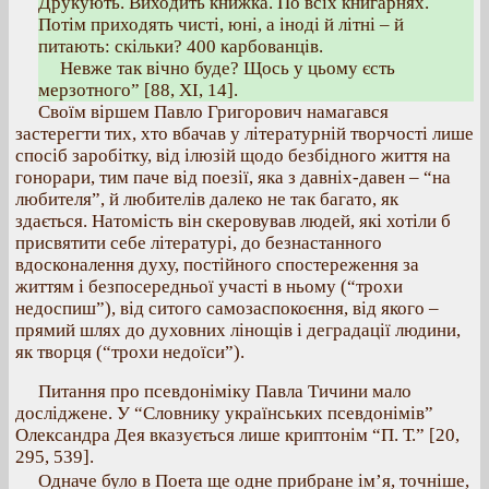
Друкують. Виходить книжка. По всіх книгарнях.
Потім приходять чисті, юні, а іноді й літні – й
питають: скільки? 400 карбованців.
Невже так вічно буде? Щось у цьому єсть
мерзотного” [88, ХІ, 14].
Своїм віршем Павло Григорович намагався
застерегти тих, хто вбачав у літературній творчості лише
спосіб заробітку, від ілюзій щодо безбідного життя на
гонорари, тим паче від поезії, яка з давніх-давен – “на
любителя”, й любителів далеко не так багато, як
здається. Натомість він скеровував людей, які хотіли б
присвятити себе літературі, до безнастанного
вдосконалення духу, постійного спостереження за
життям і безпосередньої участі в ньому (“трохи
недоспиш”), від ситого самозаспокоєння, від якого –
прямий шлях до духовних лінощів і деградації людини,
як творця (“трохи недоїси”).
Питання про псевдоніміку Павла Тичини мало
досліджене. У “Словнику українських псевдонімів”
Олександра Дея вказується лише криптонім “П. Т.” [20,
295, 539].
Одначе було в Поета ще одне прибране ім’я, точніше,