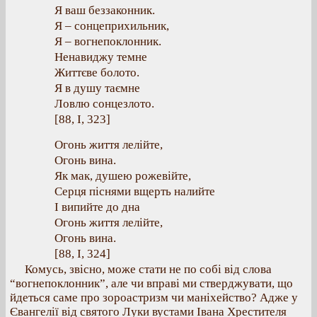
Я ваш беззаконник.
Я – сонцеприхильник,
Я – вогнепоклонник.
Ненавиджу темне
Життєве болото.
Я в душу таємне
Ловлю сонцезлото.
[88, І, 323]
Огонь життя лелійте,
Огонь вина.
Як мак, душею рожевійте,
Серця піснями вщерть налийте
І випийте до дна
Огонь життя лелійте,
Огонь вина.
[88, І, 324]
Комусь, звісно, може стати не по собі від слова
“вогнепоклонник”, але чи вправі ми стверджувати, що
йдеться саме про зороастризм чи маніхейство? Адже у
Євангелії від святого Луки вустами Івана Хрестителя