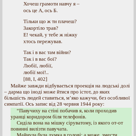
Хочеш грамоти навчу я –
ось це А, ось Б.
Тільки що ж ти плачеш?
Закортіло трав?
Е! чекай, у тебе ж ніжку
хтось пережував.
Так і в вас там війни?
Так і в вас бої?
Любії, любії,
любії мої!..
[88, І, 402]
Майже завжди відбувається проекція на людські долі
– дарма що іноді може йтися про істот, до яких
більшість людей ставиться, м’яко кажучи, без особливої
симпатії. Ось запис від 28 червня 1944 року:
“Павучиху на стіні побачив я, коли проходив
уранці коридором біля телефонів.
Сиділа вона на мішку сіруватому, із якого от-от
повинні вилізти павучата.
Майнула була думка в голові: а може, змести,