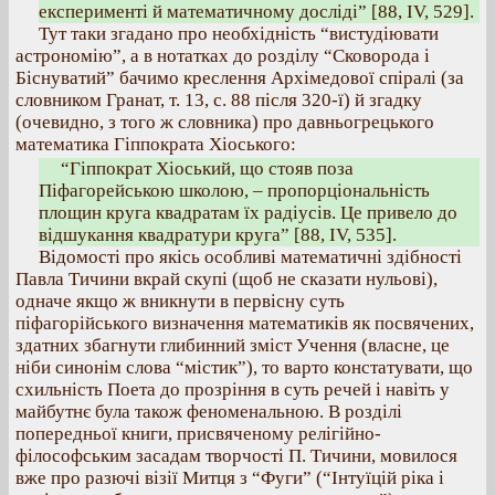
експерименті й математичному досліді” [88, IV, 529].
Тут таки згадано про необхідність “вистудіювати
астрономію”, а в нотатках до розділу “Сковорода і
Біснуватий” бачимо креслення Архімедової спіралі (за
словником Гранат, т. 13, с. 88 після 320-ї) й згадку
(очевидно, з того ж словника) про давньогрецького
математика Гіппократа Хіоського:
“Гіппократ Хіоський, що стояв поза
Піфагорейською школою, – пропорціональність
площин круга квадратам їх радіусів. Це привело до
відшукання квадратури круга” [88, IV, 535].
Відомості про якісь особливі математичні здібності
Павла Тичини вкрай скупі (щоб не сказати нульові),
одначе якщо ж вникнути в первісну суть
піфагорійського визначення математиків як посвячених,
здатних збагнути глибинний зміст Учення (власне, це
ніби синонім слова “містик”), то варто констатувати, що
схильність Поета до прозріння в суть речей і навіть у
майбутнє була також феноменальною. В розділі
попередньої книги, присвяченому релігійно-
філософським засадам творчості П. Тичини, мовилося
вже про разючі візії Митця з “Фуги” (“Інтуїцій ріка і