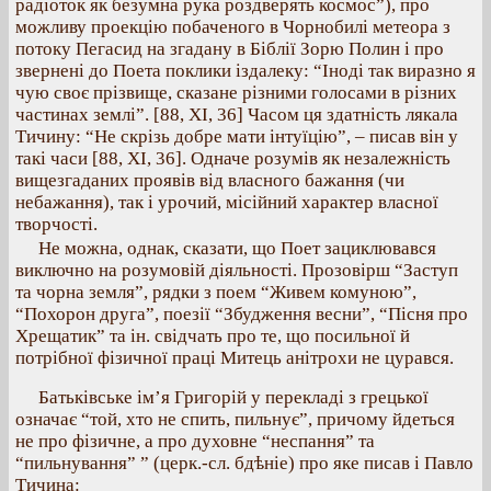
радіоток як безумна рука роздверять космос”), про
можливу проекцію побаченого в Чорнобилі метеора з
потоку Пегасид на згадану в Біблії Зорю Полин і про
звернені до Поета поклики іздалеку: “Іноді так виразно я
чую своє прізвище, сказане різними голосами в різних
частинах землі”. [88, ХІ, 36] Часом ця здатність лякала
Тичину: “Не скрізь добре мати інтуїцію”, – писав він у
такі часи [88, ХІ, 36]. Одначе розумів як незалежність
вищезгаданих проявів від власного бажання (чи
небажання), так і урочий, місійний характер власної
творчості.
Не можна, однак, сказати, що Поет зациклювався
виключно на розумовій діяльності. Прозовірш “Заступ
та чорна земля”, рядки з поем “Живем комуною”,
“Похорон друга”, поезії “Збудження весни”, “Пісня про
Хрещатик” та ін. свідчать про те, що посильної й
потрібної фізичної праці Митець анітрохи не цурався.
Батьківське ім’я Григорій у перекладі з грецької
означає “той, хто не спить, пильнує”, причому йдеться
не про фізичне, а про духовне “неспання” та
“пильнування” ” (церк.-сл. бдѣніе) про яке писав і Павло
Тичина: