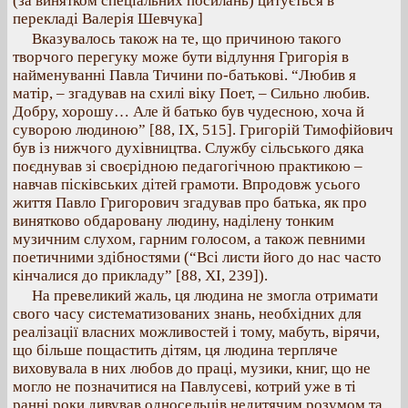
(за винятком спеціальних посилань) цитується в
перекладі Валерія Шевчука]
Вказувалось також на те, що причиною такого
творчого перегуку може бути відлуння Григорія в
найменуванні Павла Тичини по-батькові. “Любив я
матір, – згадував на схилі віку Поет, – Сильно любив.
Добру, хорошу… Але й батько був чудесною, хоча й
суворою людиною” [88, ІХ, 515]. Григорій Тимофійович
був із нижчого духівництва. Службу сільського дяка
поєднував зі своєрідною педагогічною практикою –
навчав пісківських дітей грамоти. Впродовж усього
життя Павло Григорович згадував про батька, як про
винятково обдаровану людину, наділену тонким
музичним слухом, гарним голосом, а також певними
поетичними здібностями (“Всі листи його до нас часто
кінчалися до прикладу” [88, ХІ, 239]).
На превеликий жаль, ця людина не змогла отримати
свого часу систематизованих знань, необхідних для
реалізації власних можливостей і тому, мабуть, вірячи,
що більше пощастить дітям, ця людина терпляче
виховувала в них любов до праці, музики, книг, що не
могло не позначитися на Павлусеві, котрий уже в ті
ранні роки дивував односельців недитячим розумом та