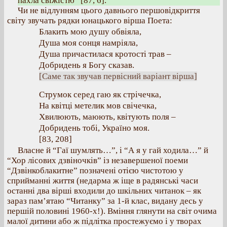
пахла свіжістю” [87, 6].
Чи не відлунням цього давнього першовідкриття
світу звучать рядки юнацького вірша Поета:
Блакить мою душу обвіяла,
Душа моя сонця намріяла,
Душа причастилася кротості трав –
Добридень я Богу сказав.
[Саме так звучав первісний варіант вірша]
Струмок серед гаю як стрічечка,
На квітці метелик мов свічечка,
Хвилюють, маюють, квітують поля –
Добридень тобі, Україно моя.
[83, 208]
Власне й “Гаї шумлять…”, і “А я у гай ходила…” й
“Хор лісових дзвіночків” із незавершеної поеми
“Дзвінкоблакитне” позначені отією чистотою у
сприйманні життя (недарма ж іще в радянські часи
останні два вірші входили до шкільних читанок – як
зараз пам’ятаю “Читанку” за 1-й клас, видану десь у
першій половині 1960-х!). Вміння глянути на світ очима
малої дитини або ж підлітка простежуємо і у творах