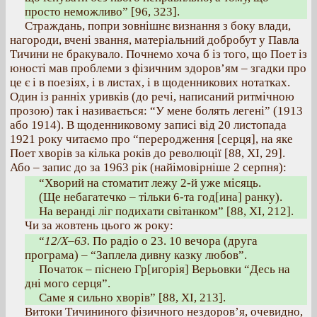
просто неможливо” [96, 323].
Cтраждань, попри зовнішнє визнання з боку влади,
нагороди, вчені звання, матеріальний добробут у Павла
Тичини не бракувало. Почнемо хоча б із того, що Поет із
юності мав проблеми з фізичним здоров’ям – згадки про
це є і в поезіях, і в листах, і в щоденникових нотатках.
Один із ранніх уривків (до речі, написаний ритмічною
прозою) так і називається: “У мене болять легені” (1913
або 1914). В щоденниковому записі від 20 листопада
1921 року читаємо про “переродження [серця], на яке
Поет хворів за кілька років до революції [88, ХІ, 29].
Або – запис до за 1963 рік (найімовірніше 2 серпня):
“Хворий на стоматит лежу 2-й уже місяць.
(Ще небагатечко – тільки 6-та год[ина] ранку).
На веранді ліг подихати світанком” [88, ХІ, 212].
Чи за жовтень цього ж року:
“
12/Х–63.
По радіо о 23. 10 вечора (друга
програма) – “Заплела дивну казку любов”.
Початок – піснею Гр[игорія] Верьовки “Десь на
дні мого серця”.
Саме я сильно хворів” [88, ХІ, 213].
Витоки Тичининого фізичного нездоров’я, очевидно,