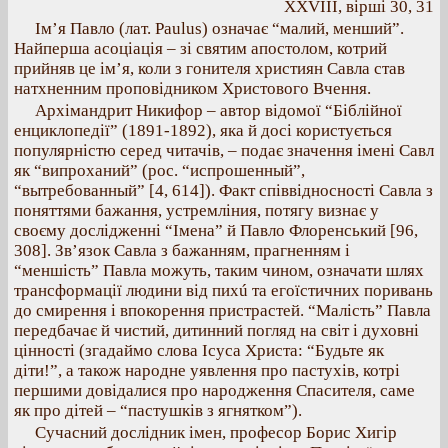
ХХVІІІ, вірші 30, 31
Ім’я Павло (лат. Pаulus) означає “малий, менший”.
Найперша асоціація – зі святим апостолом, котрий
прийняв це ім’я, коли з гонителя християн Савла став
натхненним проповідником Христового Вчення.
Архімандрит Никифор – автор відомої “Біблійної
енциклопедії” (1891-1892), яка й досі користується
популярністю серед читачів, – подає значення імені Савл
як “випроханий” (рос. “испрошенный”,
“вытребованный” [4, 614]). Факт співвідносності Савла з
поняттями бажання, устремліния, потягу визнає у
своєму дослідженні “Імена” й Павло Флоренський [96,
308]. Зв’язок Савла з бажанням, прагненням і
“меншість” Павла можуть, таким чином, означати шлях
трансформації людини від пихú та егоїстичних поривань
до смирення і впокорення пристрастей. “Малість” Павла
передбачає й чистий, дитинний погляд на світ і духовні
цінності (згадаймо слова Ісуса Христа: “Будьте як
діти!”, а також народне уявлення про пастухів, котрі
першими довідалися про народження Спасителя, саме
як про дітей – “пастушків з ягнятком”).
Cучасний дослідник імен, професор Борис Хигір