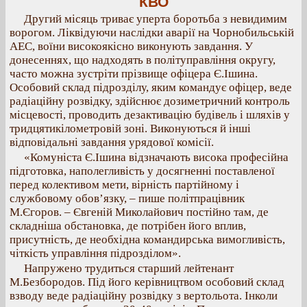
КВО
Другий місяць триває уперта боротьба з невидимим
ворогом. Ліквідуючи наслідки аварії на Чорнобильській
АЕС, воїни високоякісно виконують завдання. У
донесеннях, що надходять в політуправління округу,
часто можна зустріти прізвище офіцера Є.Ішина.
Особовий склад підрозділу, яким командує офіцер, веде
радіаційну розвідку, здійснює дозиметричний контроль
місцевості, проводить дезактивацію будівель і шляхів у
тридцятикілометровій зоні. Виконуються й інші
відповідальні завдання урядової комісії.
«Комуніста Є.Ішина відзначають висока професійна
підготовка, наполегливість у досягненні поставленої
перед колективом мети, вірність партійному і
службовому обов’язку, – пише політпрацівник
М.Єгоров. – Євгеній Миколайович постійно там, де
складніша обстановка, де потрібен його вплив,
присутність, де необхідна командирська вимогливість,
чіткість управління підрозділом».
Напружено трудиться старший лейтенант
М.Безбородов. Під його керівництвом особовий склад
взводу веде радіаційну розвідку з вертольота. Інколи