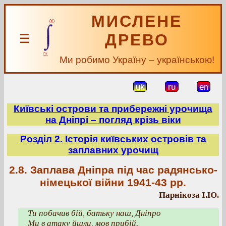
МИСЛЕНЕ
ДРЕВО
☰
Ми робимо Україну – українською!
uk
ru
en
Київські острови та прибережні урочища
на Дніпрі – погляд крізь віки
Розділ 2. Історія київських островів та
заплавних урочищ
2.8. Заплава Дніпра під час радянсько-
німецької війни 1941-43 рр.
Парнікоза І.Ю.
Ти побачив бій, батьку наш, Дніпро
Ми в атаку йшли, мов прибій.