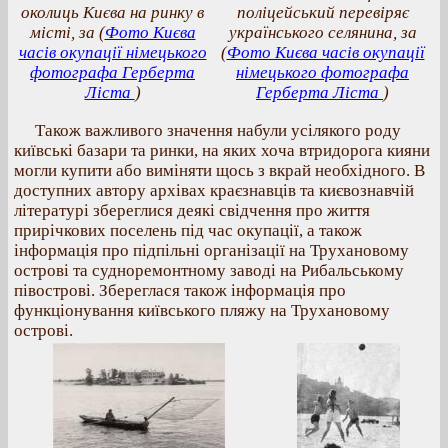
околиць Києва на ринку в
поліцейський перевіряє
місті, за (
Фото Києва
українського селянина, за
часів окупації німецького
(
Фото Києва часів окупації
фотографа Герберта
німецького фотографа
Ліста
)
Герберта Ліста
)
Також важливого значення набули усілякого роду
київські базари та ринки, на яких хоча втридорога кияни
могли купити або виміняти щось з вкрай необхідного. В
доступних автору архівах краєзнавців та києвознавчій
літературі збереглися деякі свідчення про життя
прирічкових поселень під час окупації, а також
інформація про підпільні організації на Трухановому
острові та судноремонтному заводі на Рибальському
півострові. Збереглася також інформація про
функціонування київського пляжу на Трухановому
острові.