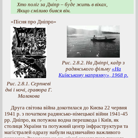
Хто поліг за Дніпр – буде жить в віках,
Якщо сміливо бився він.
«Пісня про Дніпро»
Рис. 2.8.2. На Дніпрі, кадр з
радянського фільму
«На
Київському напрямку», 1968 р.
Рис. 2.8.1. Серпневі
дні і ночі, гравюра Г.
Малакова
Друга світова війна докотилася до Києва 22 червня
1941 р. з початком радянсько-німецької війни 1941-45
рр. Дніпро, як потужна водна перешкода і Київ, як
столиця України та потужний центр інфраструктури та
магістралей одразу набули надзвичайно важливого