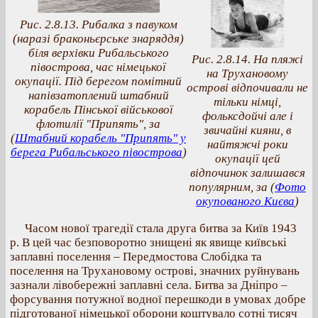
Рис. 2.8.13. Рибалка з павуком
(наразі браконьєрське знаряддя)
біля верхівки Рибальського
Рис. 2.8.14. На пляжі
півострова, час німецької
на Трухановому
окупації. Під берегом помітний
острові відпочивали не
напівзатоплений штабний
тільки німці,
корабель Пінської військової
фольксдойчі але і
флотилії "Припять", за
звичайні кияни, в
(
Штабний корабель "Припять" у
найтяжчі роки
берега Рибальського півострова
)
окупації цей
відпочинок залишався
популярним, за (
Фото
окупованого Києва
)
Часом нової трагедії стала друга битва за Київ 1943
р. В цей час безповоротно знищені як явище київські
заплавні поселення – Передмостова Слобідка та
поселення на Трухановому острові, значних руйнувань
зазнали лівобережні заплавні села. Битва за Дніпро –
форсування потужної водної перешкоди в умовах добре
підготованої німецької оборони коштувало сотні тисяч