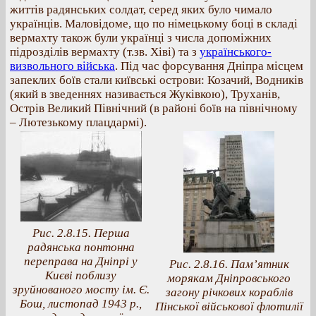
життів радянських солдат, серед яких було чимало
українців. Маловідоме, що по німецькому боці в складі
вермахту також були українці з числа допоміжних
підрозділів вермахту (т.зв. Хіві) та з
українського-
визвольного війська
. Під час форсування Дніпра місцем
запеклих боїв стали київські острови: Козачий, Водників
(який в зведеннях називається Жуківкою), Труханів,
Острів Великий Північний (в районі боїв на північному
– Лютезькому плацдармі).
Рис. 2.8.15. Перша
радянська понтонна
переправа на Дніпрі у
Рис. 2.8.16. Пам’ятник
Києві поблизу
морякам Дніпровського
зруйнованого мосту ім. Є.
загону річкових кораблів
Бош, листопад 1943 р.,
Пінської військової флотилії