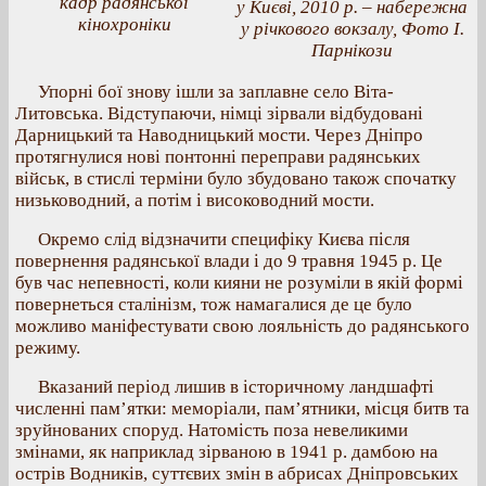
кадр радянської
у Києві, 2010 р. – набережна
кінохроніки
у річкового вокзалу, Фото І.
Парнікози
Упорні бої знову ішли за заплавне село Віта-
Литовська. Відступаючи, німці зірвали відбудовані
Дарницький та Наводницький мости. Через Дніпро
протягнулися нові понтонні переправи радянських
військ, в стислі терміни було збудовано також спочатку
низьководний, а потім і висоководний мости.
Окремо слід відзначити специфіку Києва після
повернення радянської влади і до 9 травня 1945 р. Це
був час непевності, коли кияни не розуміли в якій формі
повернеться сталінізм, тож намагалися де це було
можливо маніфестувати свою лояльність до радянського
режиму.
Вказаний період лишив в історичному ландшафті
численні пам’ятки: меморіали, пам’ятники, місця битв та
зруйнованих споруд. Натомість поза невеликими
змінами, як наприклад зірваною в 1941 р. дамбою на
острів Водників, суттєвих змін в абрисах Дніпровських