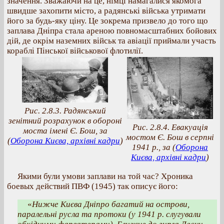
значення. Зважаючи на це, німці намагалися якомога
швидше захопити місто, а радянські війська утримати
його за будь-яку ціну. Це зокрема призвело до того що
заплава Дніпра стала ареною повномасштабних бойових
дій, де окрім наземних військ та авіації приймали участь
кораблі Пінської військової флотилії.
Рис. 2.8.3. Радянський
зенітний розрахунок в обороні
Рис. 2.8.4. Евакуація
моста імені Є. Бош, за
мостом Є. Бош в серпні
(
Оборона Києва, архівні кадри
)
1941 р., за (
Оборона
Києва, архівні кадри
)
Якими були умови заплави на той час? Хроника
боевых действий ПВФ (1945) так описує його:
«
Нижче Києва Дніпро багатий на острови,
паралельні русла та протоки (у 1941 р. слугували