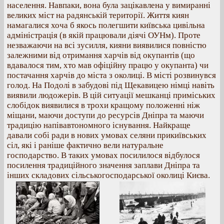
населення. Навпаки, вона була зацікавлена у вимиранні
великих міст на радянській території. Життя киян
намагалися хоча б якось полегшити київська цивільна
адміністрація (в якій працювали діячі ОУНм). Проте
незважаючи на всі зусилля, кияни виявилися повністю
залежними від отримання харчів від окупантів (що
вдавалося тим, хто мав офіційну працю у окупанта) чи
постачання харчів до міста з околиці. В місті розвинувся
голод. На Подолі в забудові під Щекавицею німці навіть
виявили людожерів. В цій ситуації мешканці приміських
слобідок виявилися в трохи кращому положенні ніж
міщани, маючи доступи до ресурсів Дніпра та маючи
традицію напівавтономного існування. Найкраще
давали собі ради в нових умовах селяни прикиївських
сіл, які і раніше фактично вели натуральне
господарство. В таких умовах посилилося відбулося
посилення традиційного значення заплави Дніпра та
інших складових сільськогосподарської околиці Києва.