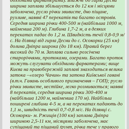
обхідними фарватерами). Ближче до гирла Десни
ширина заплави збільшується до 12 км і місцями
заболочена, русло річки звивисте, дно піщане,
рухливе, наявні 47 перекатів та багато островів.
Середня ширина річки 400-500 м (найбільша 1000 м,
найменша 200 м). Глибина 1,7-2 м, а в деяких
перекатах падає до 1,2 м. Швидкість течії 0,8-0,9 м/
с. На ділянці від гирла Десни до с. Осокорки (25 км)
долина Дніпра широка (до 18 км). Правий берег
високий до 70 м. Заплава сильно розсічена
староріччями, протоками, озерами. Багато проток
можуть слугувати обхідними фарватерами; вище
Києва на правобережній заплаві знаходиться велика
затока –«озеро Чачин» та затока Київської гавані
(в.т.ч. Гавань особливого призначення – ГОП); русло
річки звивисте, нестійке, легко розмивається; наявні
8 перекатів, середня ширина річки 300-400 м
(найбільша 1200 м, найменша 170 м). Найбільш
поширені глибини 4-5 м, а на перекатах падають до
1,1 м., швидкість течії 0,7-0,8 м/с. На ділянці с.
Осокорки- м. Ржищів (100 км) заплава Дніпра
шириною 2,5-11 км, місяцями заболочена, має
супіщаний та піщаний ґрунт, річка тече у правого