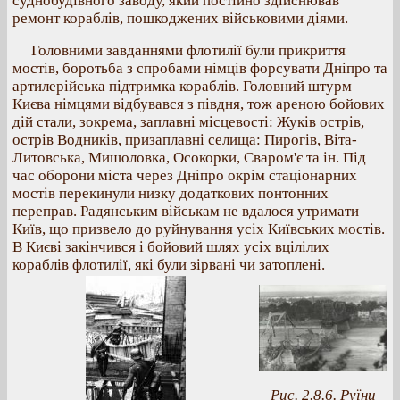
суднобудівного заводу, який постійно здійснював
ремонт кораблів, пошкоджених військовими діями.
Головними завданнями флотилії були прикриття
мостів, боротьба з спробами німців форсувати Дніпро та
артилерійська підтримка кораблів. Головний штурм
Києва німцями відбувався з півдня, тож ареною бойових
дій стали, зокрема, заплавні місцевості: Жуків острів,
острів Водників, призаплавні селища: Пирогів, Віта-
Литовська, Мишоловка, Осокорки, Сваром'є та ін. Під
час оборони міста через Дніпро окрім стаціонарних
мостів перекинули низку додаткових понтонних
переправ. Радянським військам не вдалося утримати
Київ, що призвело до руйнування усіх Київських мостів.
В Києві закінчився і бойовий шлях усіх вцілілих
кораблів флотилії, які були зірвані чи затоплені.
Рис. 2.8.6. Руїни