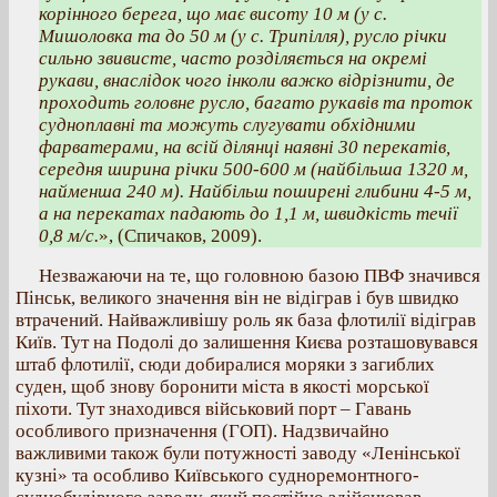
корінного берега, що має висоту 10 м (у с.
Мишоловка та до 50 м (у с. Трипілля), русло річки
сильно звивисте, часто розділяється на окремі
рукави, внаслідок чого інколи важко відрізнити, де
проходить головне русло, багато рукавів та проток
судноплавні та можуть слугувати обхідними
фарватерами, на всій ділянці наявні 30 перекатів,
середня ширина річки 500-600 м (найбільша 1320 м,
найменша 240 м). Найбільш поширені глибини 4-5 м,
а на перекатах падають до 1,1 м, швидкість течії
0,8 м/с.
», (Спичаков, 2009).
Незважаючи на те, що головною базою ПВФ значився
Пінськ, великого значення він не відіграв і був швидко
втрачений. Найважливішу роль як база флотилії відіграв
Київ. Тут на Подолі до залишення Києва розташовувався
штаб флотилії, сюди добиралися моряки з загиблих
суден, щоб знову боронити міста в якості морської
піхоти. Тут знаходився військовий порт – Гавань
особливого призначення (ГОП). Надзвичайно
важливими також були потужності заводу «Ленінської
кузні» та особливо Київського судноремонтного-