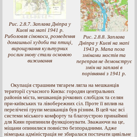
Рис. 2.8.7. Заплава Дніпра у
Києві на мапі 1941 р.
Риболовля сінокоси, розведення
Рис. 2.8.8. Заплава
домашньої худоби та птиці,
Дніпра у Києві на мапі
вирощування культурних
1943 р. Мапа поза
рослин знову стали основою
змінами мостів та
виживання
переправ не демонструє
змін на заплаві в
порівнянні з 1941 р.
Окупація страшним тягарем лягла на мешканців
території сучасного Києва: городян центральних
районів міста, мешканців річкових слобідок та селян
при-київських та лівобережних сіл. Проте її вплив на
перелічені групи мешканців був різним. В цей час всі
системи міського комфорту та благоустрою принаймні
для Киян припинили функціонувати. Зважаючи на це,
міщани опинилися повністю безпорадними. Адже
німецька адміністрація не збиралася постачати цивільне