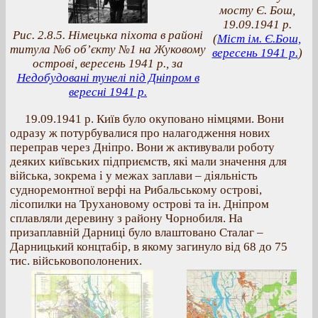
мосту Є. Бош,
19.09.1941 р.
Рис. 2.8.5. Німецька піхота в районі
(
Міст ім. Є.Бош,
титула №6 об’єкту №1 на Жуковому
вересень 1941 р.
)
острові, вересень 1941 р., за
Недобудовані тунелі під Дніпром в
вересні 1941 р.
19.09.1941 р. Київ було окуповано німцями. Вони
одразу ж потурбувалися про налагодження нових
переправ через Дніпро. Вони ж активували роботу
деяких київських підприємств, які мали значення для
війська, зокрема і у межах заплави – діяльність
судноремонтної верфі на Рибальському острові,
лісопилки на Трухановому острові та ін. Дніпром
сплавляли деревину з району Чорнобиля. На
призаплавній Дарниці було влаштовано Сталаг –
Дарницький концтабір, в якому загинуло від 68 до 75
тис. військовополонених.