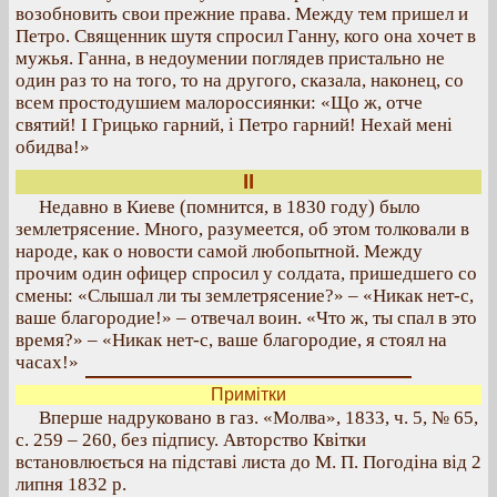
возобновить свои прежние права. Между тем пришел и
Петро. Священник шутя спросил Ганну, кого она хочет в
мужья. Ганна, в недоумении поглядев пристально не
один раз то на того, то на другого, сказала, наконец, со
всем простодушием малороссиянки: «Що ж, отче
святий! I Грицько гарний, і Петро гарний! Нехай мені
обидва!»
II
Недавно в Киеве (помнится, в 1830 году) было
землетрясение. Много, разумеется, об этом толковали в
народе, как о новости самой любопытной. Между
прочим один офицер спросил у солдата, пришедшего со
смены: «Слышал ли ты землетрясение?» – «Никак нет-с,
ваше благородие!» – отвечал воин. «Что ж, ты спал в это
время?» – «Никак нет-с, ваше благородие, я стоял на
часах!»
Примітки
Вперше надруковано в газ. «Молва», 1833, ч. 5, № 65,
с. 259 – 260, без підпису. Авторство Квітки
встановлюється на підставі листа до М. П. Погодіна від 2
липня 1832 р.