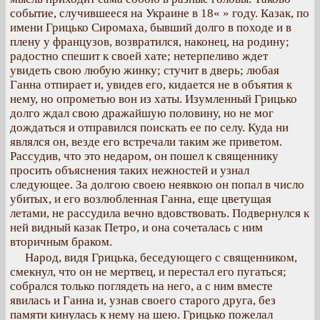
событие, случившееся на Украине в 18« » году. Казак, по
имени Грицько Сиромаха, бывший долго в походе и в
плену у французов, возвратился, наконец, на родину;
радостно спешит к своей хате; нетерпеливо ждет
увидеть свою любую жинку; стучит в дверь; любая
Ганна отпирает и, увидев его, кидается не в объятия к
нему, но опрометью вон из хаты. Изумленный Грицько
долго ждал свою дражайшую половину, но не мог
дождаться и отправился поискать ее по селу. Куда ни
являлся он, везде его встречали таким же приветом.
Рассудив, что это недаром, он пошел к священнику
просить объяснения таких нежностей и узнал
следующее. За долгою своею неявкою он попал в число
убитых, и его возлюбленная Ганна, еще цветущая
летами, не рассудила вечно вдовствовать. Подвернулся к
ней видный казак Петро, и она сочеталась с ним
вторичным браком.
Народ, видя Грицька, беседующего с священником,
смекнул, что он не мертвец, и перестал его пугаться;
собрался только поглядеть на него, а с ним вместе
явилась и Ганна и, узнав своего старого друга, без
памяти кинулась к нему на шею. Грицько пожелал