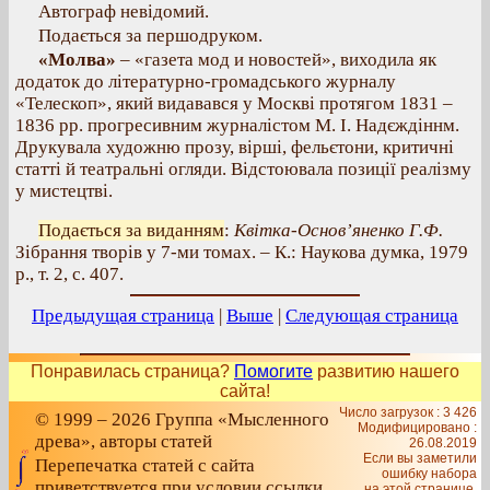
Автограф невідомий.
Подається за першодруком.
«Молва»
– «газета мод и новостей», виходила як
додаток до літературно-громадського журналу
«Телескоп», який видавався у Москві протягом 1831 –
1836 рр. прогресивним журналістом М. І. Надєждіннм.
Друкувала художню прозу, вірші, фельєтони, критичні
статті й театральні огляди. Відстоювала позиції реалізму
у мистецтві.
Подається за виданням
:
Квітка-Основ’яненко Г.Ф.
Зібрання творів у 7-ми томах. – К.: Наукова думка, 1979
р., т. 2, с. 407.
Предыдущая страница
|
Выше
|
Следующая страница
Понравилась страница?
Помогите
развитию нашего
сайта!
Число загрузок : 3 426
© 1999 – 2026 Группа «Мысленного
Модифицировано :
древа», авторы статей
26.08.2019
Если вы заметили
Перепечатка статей с сайта
ошибку набора
приветствуется при условии ссылки
на этой странице,