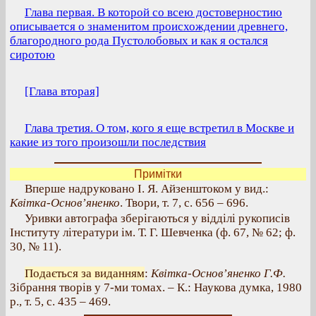
Глава первая. В которой со всею достоверностию
описывается о знаменитом происхождении древнего,
благородного рода Пустолобовых и как я остался
сиротою
[Глава вторая]
Глава третия. О том, кого я еще встретил в Москве и
какие из того произошли последствия
Примітки
Вперше надруковано І. Я. Айзенштоком у вид.:
Квітка-Основ’яненко
. Твори, т. 7, с. 656 – 696.
Уривки автографа зберігаються у відділі рукописів
Інституту літератури ім. Т. Г. Шевченка (ф. 67, № 62; ф.
30, № 11).
Подається за виданням
:
Квітка-Основ’яненко Г.Ф.
Зібрання творів у 7-ми томах. – К.: Наукова думка, 1980
р., т. 5, с. 435 – 469.