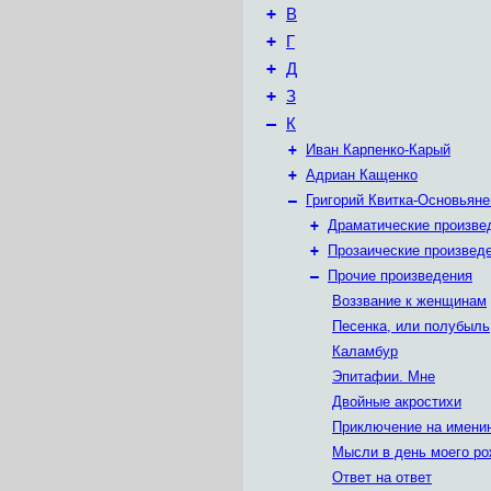
+
В
+
Г
+
Д
+
З
–
К
+
Иван Карпенко-Карый
+
Адриан Кащенко
–
Григорий Квитка-Основьяне
+
Драматические произве
+
Прозаические произвед
–
Прочие произведения
Воззвание к женщинам
Песенка, или полубыль
Каламбур
Эпитафии. Мне
Двойные акростихи
Приключение на имени
Мысли в день моего р
Ответ на ответ