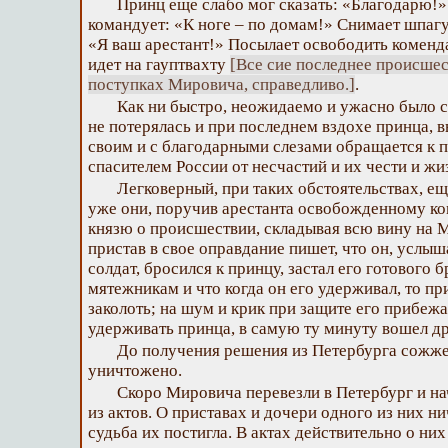
Принц еще слабо мог сказать: «Благодарю!
командует: «К ноге – по домам!» Снимает шпагу, 
«Я ваш арестант!» Посылает освободить коменд
идет на гауптвахту
[Все сие последнее происшес
поступках Мировича, справедливо.]
.
Как ни быстро, неожидаемо и ужасно было с
не потерялась и при последнем вздохе принца, 
своим и с благодарными слезами обращается к п
спасителем России от несчастий и их чести и жи
Легковерный, при таких обстоятельствах, ещ
уже они, поручив арестанта освобожденному ко
князю о происшествии, складывая всю вину на
пристав в свое оправдание пишет, что он, услы
солдат, бросился к принцу, застал его готового 
мятежникам и что когда он его удерживал, то пр
заколоть; на шум и крик при защите его прибежа
удерживать принца, в самую ту минуту вошел др
До получения решения из Петербурга сожже
уничтожено.
Скоро Мировича перевезли в Петербург и на
из актов. О приставах и дочери одного из них ни
судьба их постигла. В актах действительно о них