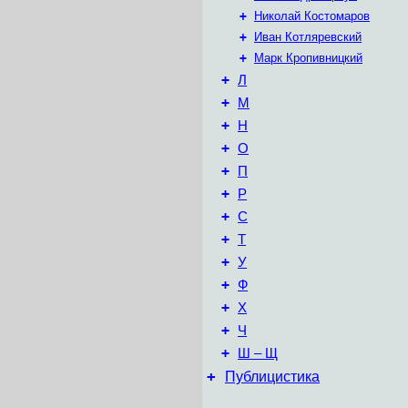
+
Николай Костомаров
+
Иван Котляревский
+
Марк Кропивницкий
+
Л
+
М
+
Н
+
О
+
П
+
Р
+
С
+
Т
+
У
+
Ф
+
Х
+
Ч
+
Ш – Щ
+
Публицистика