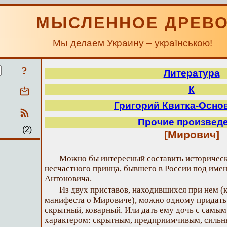
МЫСЛЕННОЕ ДРЕВ
Мы делаем Украину – українською!
?
Литература
К
Григорий Квитка-Осно
Прочие произвед
(2)
[Мирович]
Можно бы интересный составить историческ
несчастного принца, бывшего в России под имен
Антоновича.
Из двух приставов, находившихся при нем (к
манифеста о Мировиче), можно одному придать
скрытный, коварный. Или дать ему дочь с самы
характером: скрытным, предприимчивым, силь