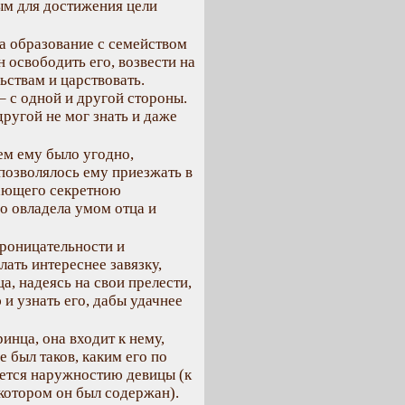
ым для достижения цели
ла образование с семейством
н освободить его, возвести на
ьствам и царствовать.
– с одной и другой стороны.
другой не мог знать и даже
ем ему было угодно,
 позволялось ему приезжать в
вающего секретною
о овладела умом отца и
проницательности и
ать интереснее завязку,
а, надеясь на свои прелести,
и узнать его, дабы удачнее
ринца, она входит к нему,
е был таков, каким его по
ется наружностию девицы (к
 котором он был содержан).