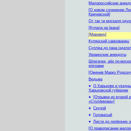
Малороссийские анекд
[О новом сочинении Л
Кричевской]
От так ти москаля одур
[Купала на Івана]
[Мирович]
Купянский самозванец
Супліка до пана іздате
Украинские анекдоты
Шпигачки, або по-моск
епіграми
[Оженив Марко Рідкозу
Ведьма
+
О Харькове и уездны
Харьковской губернии
+
[Отрывки из второй 
«Столбикова»]
+
Скупой
+
Головатый
+
Листи до любезних з
[О правописании малор