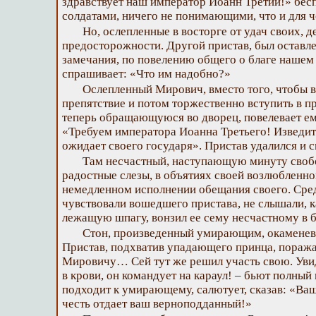
здравствует наш император Иоанн Третий!» бес
солдатами, ничего не понимающими, что и для че
Но, ослепленные в восторге от удач своих, 
предосторожности. Другой пристав, был оставл
замечания, по повелению общего о благе нашем
спрашивает: «Что им надобно?»
Ослепленный Мирович, вместо того, чтобы в
препятствие и потом торжественно вступить в 
теперь обращающуюся во дворец, повелевает е
«Требуем императора Иоанна Третьего! Изведите
ожидает своего государя». Пристав удалился и 
Там несчастный, наступающую минуту своб
радостные слезы, в объятиях своей возлюбленной
немедленном исполнении обещания своего. Сред
чувствовали вошедшего пристава, не слышали, ка
лежащую шпагу, вонзил ее сему несчастному в б
Стон, произведенный умирающим, окаменев
Пристав, подхватив упадающего принца, поражае
Мировичу… Сей тут же решил участь свою. Уви
в крови, он командует на караул! – бьют полный
подходит к умирающему, салютует, сказав: «В
честь отдает ваш верноподданный!»