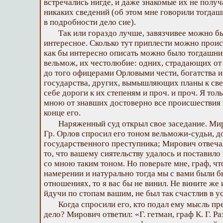
встречались нигде, и даже знакомые их не получ
никаких сведений (об этом мне говорили тогда
в подробности дело сие).
Так или гораздо лучше, завязчивее можно б
интересное. Сколько тут приплести можно проис
как бы интересно описать можно было тогдашни
вельмож, их честолюбие: одних, страдающих от
до того офицерами Орловыми чести, богатства и
государства, других, вымышляющих планы к с
себе дороги к их степеням и проч. и проч. Я то
мною от знавших достоверно все происшествия
конце его.
Наряженный суд открыл свое заседание. Мир
Гр. Орлов спросил его тоном вельможи-судьи,
государственного преступника; Мирович отвеча
то, что вашему сиятельству удалось и поставило
со мною таким тоном. Но поверьте мне, граф, чт
намерении и натурально тогда мы с вами были 
отношениях, то я вас бы не винил. Не вините же и 
йдучи по стопам вашим, не был так счастлив в ус
Когда спросили его, кто подал ему мысль пр
дело? Мирович ответил: «Г. гетман, граф К. Г. Р