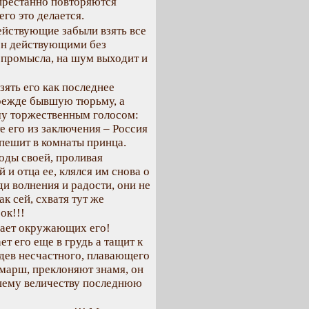
престанно повторяются
го это делается.
действующие забыли взять все
ен действующими без
 промысла, на шум выходит и
зять его как последнее
прежде бывшую тюрьму, а
му торжественным голосом:
 его из заключения – Россия
спешит в комнаты принца.
оды своей, проливая
 и отца ее, клялся им снова о
и волнения и радости, они не
к сей, схватя тут же
ок!!!
ает окружающих его!
т его еще в грудь а тащит к
дев несчастного, плавающего
 марш, преклоняют знамя, он
ашему величеству последнюю