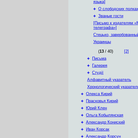
языка]
+
О слободских полка
+
Званые гости
[Письмо к издателям «
телеграфа»]
Стецько, завербованны
Украинцы
(
13
/ 40)
[2]
+
Письма
+
Галерея
+
Студії
Алфавитный указатель
Хронологический указател
+
Олекса Кирий
+
Прасковья Кирий
+
Юрий Клен
+
Ольга Кобылянская
+
Александр Кониский
+
Иван Корсак
+
Александр Корсун