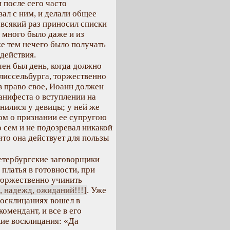
 после сего часто
вал с ним, и делали общее
всякий раз приносил списки
 много было даже и из
же тем нечего было получать
 действия.
чен был день, когда должно
лиссельбурга, торжественно
в право свое, Иоанн должен
анифеста о вступлении на
нилися у девицы; у ней же
ом о признании ее супругою
 сем и не подозревал никакой
что она действует для пользы
Петербургские заговорщики
платья в готовности, при
 торжественно учинить
, надежд, ожиданий!!!]
. Уже
восклицаниях вошел в
омендант, и все в его
ие восклицания: «Да