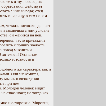
ю ее к отцу, поговорив
 образования, действует
овать с ним иногда; отец
орить товарищу о сем новом
м, читала, рисовала, день от
и и заключила с ним условие,
стве, он женится на ней.
мерения: часто приезжая в
оселить к принцу жалость,
а повод мыслить и
й хотелось! Она везде
только готовность и
.
одобного же характера, как и
жами. Они знакомятся,
ему мысль о возведении
ать при нем
р. Молодой человек видит
не отказывает, но тогда как
умно и осторожно. Мирович,