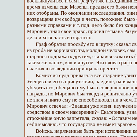
воскликнули все и сам граф тут же находившийс
время измены еще Мазепы, предки его были нев
них отобраны. По окончании исследования, они
возвращена им свобода и честь, положено было о
разными справками и т. под. дело было без конц
Мирович, зная свое право, просил гетмана Разу
дело и хотя часть возвратить.
Граф обратил просьбу его в шутку; сказал с
из гроба не ворочают; ты, молодой человек, сам
старайся подражать другим, старайся схватить 
таким же паном, как и другие. Эти слова графа 
счастия в возведении принца на престол.
Комиссия суда прилагала все старание узнат
Увещевали его в присутствии, наедине, наряжен
убедить его, обещано ему было совершенное пр
награды, но Мирович был тверд и решительно ут
не знал и никто ему не способствовал ни в чем.
Мирович отвечал: «Знавши уже меня, неужели в
средством в своем намерении?» Екатерина, узна
строжайше оную запретила, сказав: «Оставим не
себя мыслию, что государство не имеет врагов».
Войска, наряженные быть при исполнении к