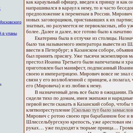
как караульный офицер, введен к принцу и как он
напрашивался в караул к нему, то и часто беседо
х
предположение к переменам в России. Мирович 
новых заговорщиков, пристававших к их партии;
Московского
знатных, но разумеется не первокласных, ибо у
более. Далее и далее, все готово было к начатию
й в уланы
Екатерина была в отлучке из столицы. Назна
было так называемого императора вывести из Ш
ввести в Петербург; в Казанском соборе, объяви
был принять присягу. Уже тысячи экземпляров м
престол Иоанна Третьего были напечатаны и хра
приготовлен был манифест, подписанный Иоанн
своею и императрицею. Мирович вовсе не знал о
связи у его возлюбленной с принцем, а полагал, 
ь
его (Мировича) и из любви к нему.
В назначенный день все было в ожидании. 
сидели тихо по домам, имея экипажи и нарядные 
первой вести скакать в Казанский собор, чтобы
клятвопреступление
[Сколько тут было замыслов
Мирович с ротою своею при барабанном бое и 
Шлиссельбургскую крепость, уже арестован им к
руках… уже подходят к тюрьме принца… Громк