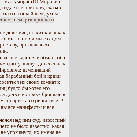
» – и… умирает!!! Мирович
отдает ее приставу, сказав:
анта и с спокойным духом
твие, о смерти принца и
ие действие, но хитрая никак
выбегает из тюрьмы с отцом
риставу, признавая его
зни.
е легше вдается в обман; оба
менданту, пишут донесение к
 Мировича; изменивший
шав барабанный бой и крики
броситься из своих комнат к
инц будто бы хотел его
ла дочь и в страхе бросилась
угой пристав и решил все!!!
ны все манифесты и все
чался над ним суд, известный
чего не было известно, какая
 не упомянуто, их имена не