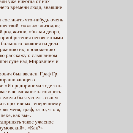
али уже никогда от них
шнего времени люди, знавшие
ы составить что-нибудь очень
шествий, сколько эпизодов;
й род жизни, обычаи двора,
 приобретения неизвестными
 большого влияния на дела
вержению их, проложению
лько расскажу о слышанном
 при суде над Мировичем и
ович был введен. Граф Гр.
 допрашивающего
л: «Я предпринимал сделать
 вас в возможность говорить
о ежели бы я успел з своем
бы в противных теперешнему
вы меня, граф, за то, что я,
пехе, как вы».
едпринять такое ужасное
азумовский». «Как?» –