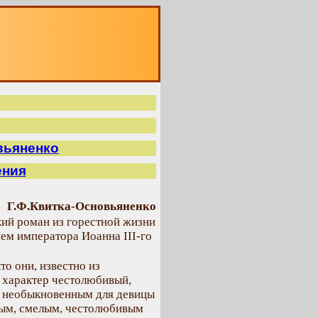
О
вьяненко
ения
Г.Ф.Квитка-Основьяненко
ий роман из горестной жизни
ем императора Иоанна III-го
то они, известно из
 характер честолюбивый,
м необыкновенным для девицы
ным, смелым, честолюбивым