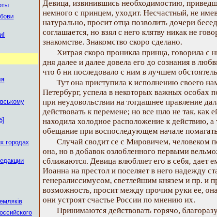
Девица, извинившись необходимостию, приведше
оты
немного с принцем, уходит. Несчастный, не имев
юбови
натурально, просит отца позволить дочери бесед
соглашается, но взял с него клятву никак не гов
и!
знакомстве. Знакомство скоро сделано.
Хитрая скоро проникла принца, говорила с ни
дня далее и далее довела его до сознания в любв
что б ни последовало с ним в лучшем обстоятель
ля
Тут она приступила к исполнению своего на
Петербург, успела в некоторых важных особах п
при неудовольствии на тогдашнее правление дал
овському
действовать к перемене; но все шло не так, как е
б]
находила холодное расположение к действию, а 
обещание при воспоследующем начале помагать
Случай сводит се с Мировичем, человеком п
х городах
она, но в добавок озлобленного первыми вельмо
сближаются. Девица влюбляет его в себя, дает 
редакции
Иоанна на престол и поселяет в него надежду ст
генералиссимусом, светлейшим князем и пр. и п
возможность, просит между прочим руки ее, она 
они устроят счастье России по мнению их.
емляків
Принимаются действовать горячо, благораз
оссийского