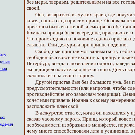
без меры, твердым, решительным и на все готов
своей.
Она, возвратясь из чужих краев, где получи
князя, нашла отца при сем принце. Основала пла
престол и быть его женой, а смотря по обстоятел
Комнаты принца были всередине, приставов его 
Что происходило на половине одного пристава, 
слышать. Они дежурили при принце поденно.
Свободный пристав мог заниматься у себя ч
нко
свободен был вовсе не входить к принцу и даже
дения
Петербург, всегда с позволения одного, заведы
ения
экспедициею касательно несчастного. Дочь скор
склонила его на свою сторону.
Другой пристав был без большого ума, без 
предусмотрительности (или напротив, чтобы сдел
противодействие его замыслам товарища). Девиц
хочет ими привлечь Иоанна к своему намерению 
расположить план свой.
В дежурство отца ее, когда он находился у п
нах
сказав часовому пароль. Принц, который вовсе н
ождения
необходимости изобразили в манифесте, поража
чему много способствовали лета и уединение, в