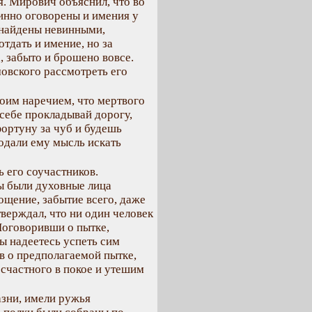
я. Мирович объяснил, что во
инно оговорены и имения у
 найдены невинными,
тдать и имение, но за
а, забыто и брошено вовсе.
мовского рассмотреть его
воим наречием, что мертвого
 себе прокладывай дорогу,
фортуну за чуб и будешь
подали ему мысль искать
ь его соучастников.
ы были духовные лица
ощение, забытие всего, даже
верждал, что ни один человек
 Поговоривши о пытке,
ы надеетесь успеть сим
в о предполагаемой пытке,
счастного в покое и утешим
азни, имели ружья