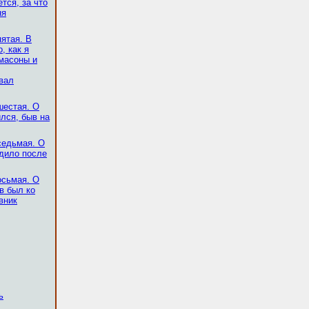
тся, за что
ня
пятая. В
, как я
масоны и
вал
шестая. О
ился, быв на
седьмая. О
одило после
осьмая. О
в был ко
вник
ь