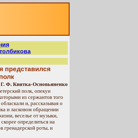
О
ния
Столбикова
 я представился
полк
Г. Ф. Квитка-Основьяненко
етерский полк, опекун
которыми из сержантов того
обласкали и, рассказывая о
ика и ласковом обращении
жизни, веселье от музыки,
скорее определиться на
ов гренадерской роты, и