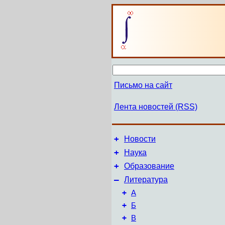
Письмо на сайт
Лента новостей (RSS)
+
Новости
+
Наука
+
Образование
–
Литература
+
А
+
Б
+
В