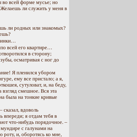
ты во всей форме мусье; но
. Желаешь ли служить у меня в
ешь ли родных или знакомых?
аешь?
апинки…
 по всей его квартире…
творотился в сторону;
 зубы, осматривая с ног до
ание! Я пленился убором
гуре, ему все пристало; а я,
кошея, сутуловат, и, на беду,
 взгляд смешное. Вся эта
а была на тонкие кривые
– сказал, вдоволь
ь впереди; я отдам тебя в
лают что-нибудь порядочное. –
 мундире с галунами на
 роту, и, оборотясь ко мне,