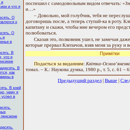
 я
поспешил с самодовольным видом отвечать: «Зн
ион и что я
и…»
– Довольно, мой голубчик, тебя не переслуш
есять. О
договоришь после, а теперь ступай-ка в роту. Кл
товлялся к
капитану и скажи, чтобы мне вечером его предс
полюбоваться.
есять. О
ь и
Сказав это, полковник ушел, не замечая да
енье в
которые прервал Клепачов, взяв меня за руку и в
есять. В
Примітки
, что я
енсионе
Подається за виданням
:
Квітка-Основ’яненко
надесять. В
томах. – К.: Наукова думка, 1980 р., т. 5, с. 61 – 6
тся, как
амены в
Предыдущий раздел
|
Выше
|
Сле
ять. В коей
но, чему я
 успел в
есять.
ных
 пенсионе
десять.