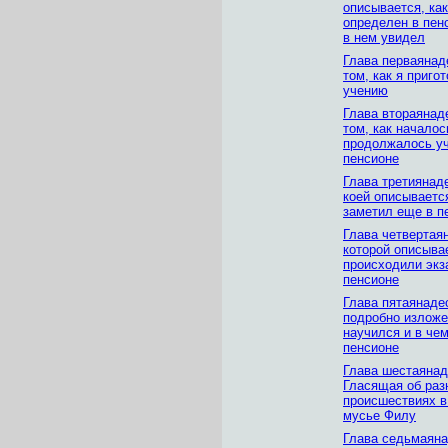
описывается, как
определен в пенс
в нем увидел
Глава перваянад
том, как я приго
учению
Глава втораянад
том, как началос
продолжалось уч
пенсионе
Глава третиянад
коей описывается
заметил еще в п
Глава четвертая
которой описывае
происходили экз
пенсионе
Глава пятаянадес
подробно изложе
научился и в чем
пенсионе
Глава шестаянад
Гласящая об раз
происшествиях в
мусье Филу
Глава седьмаяна