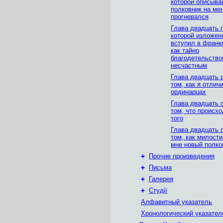
которой описывае
полковник на ме
прогневался
Глава двадцать 
которой изложено
вступил в франк
как тайно
благодетельство
несчастным
Глава двадцать 
том, как я отлич
ординарцах
Глава двадцать 
том, что происх
того
Глава двадцать 
том, как милости
мне новый полко
+
Прочие произведения
+
Письма
+
Галерея
+
Студії
Алфавитный указатель
Хронологический указател