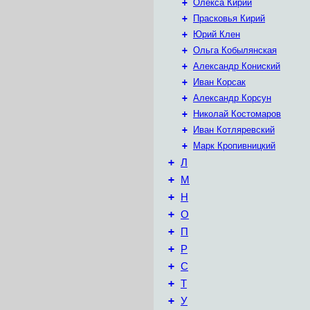
+
Олекса Кирий
+
Прасковья Кирий
+
Юрий Клен
+
Ольга Кобылянская
+
Александр Кониский
+
Иван Корсак
+
Александр Корсун
+
Николай Костомаров
+
Иван Котляревский
+
Марк Кропивницкий
+
Л
+
М
+
Н
+
О
+
П
+
Р
+
С
+
Т
+
У