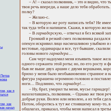
– А! – сказал полковник, – это и видно, что 
твоя речь впереди, а наше дело тебя обработать
полку?
– Желаю-с.
– В которую же роту написать тебя? Не име
так туда тебя и напишем. Скажи, в которую жел
– В
гарнадерскую
, – отвечал я без всякой з
Громкий и резкий смех полковника раздался
опекун искривил лицо насмешливою улыбкою и о
ты
вестовые, ординарцы и все, тут бывшие, скалили
головы нового
гарнадера
…
Сам черт надоумил меня изъявить такое жел
одного сержанта этой роты; но, по его росту и фи
быв не выше двух аршин с двумя вершками, корот
брюхо у меня было необыкновенно странное и на
 Петра
фигура украшена огромною головою и поставлен
икова
ноги… Подлинно, что
гарнадер
!…
– Ну, брат, уморил ты меня, мусье гарнадер! 
том, как я
нахохотавшись, полковник. – Однако же твоя реч
стался
добрые руки. Волею или неволею, а из тебя сде
Потом, оборотясь к тут же стоявшему кому-то, в
том, как
как начал
обшлагах, приказал, чтобы меня написал в третью