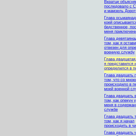
Вкратце объясня
последовало с С
и мамзель Дорот
Глава осьмаянад
коей описываетс
бедственное, по
меня приключен
Глава девятаяна
том, как я остав
отвезен для опр
военную службу
Глава двадцатая.
я представился 
определился в п
Глава двадцать 
том, что со мною
происходило в п
моей военной с
Глава двадцать 
том, как опекун 
меня в содержан
службе
Глава двадцать 
том, как я начал
происходить в ч
Глава двадцать 