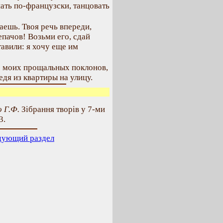
ать по-французски, танцовать
аешь. Твоя речь впереди,
епачов! Возьми его, сдай
тавили: я хочу еще им
же моих прощальных поклонов,
едя из квартиры на улицу.
 Г.Ф.
Зібрання творів у 7-ми
3.
дующий раздел