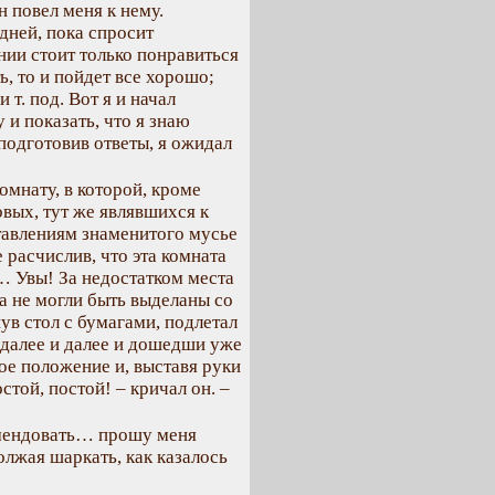
н повел меня к нему.
дней, пока спросит
нии стоит только понравиться
, то и пойдет все хорошо;
т. под. Вот я и начал
 и показать, что я знаю
подготовив ответы, я ожидал
омнату, в которой, кроме
овых, тут же являвшихся к
ставлениям знаменитого мусье
 расчислив, что эта комната
… Увы! За недостатком места
а не могли быть выделаны со
нув стол с бумагами, подлетал
е далее и далее и дошедши уже
ое положение и, выставя руки
стой, постой! – кричал он. –
мендовать… прошу меня
олжая шаркать, как казалось