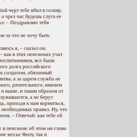
 Кой черт тебе вбил в голову,
 а чрез час будешь слуга ее
ал: – Поздравляю тебя
ни за что не хочу быть
яюсь я, – сказал он,
– как в этих пенсионах учат
воспитанников, все были
ного долга российского
ть солдатом, обязанный
итва, а за царем служба не
ного, рачительного, именем
и выше, и таким образом от
луживаются, а не берут
ь, приходя к нам кормиться,
, необходимых правил. Ну, что
еня. – Отвечай: как тебе об
 в пенсионе об этом ни слова
не мусье Филу, так и