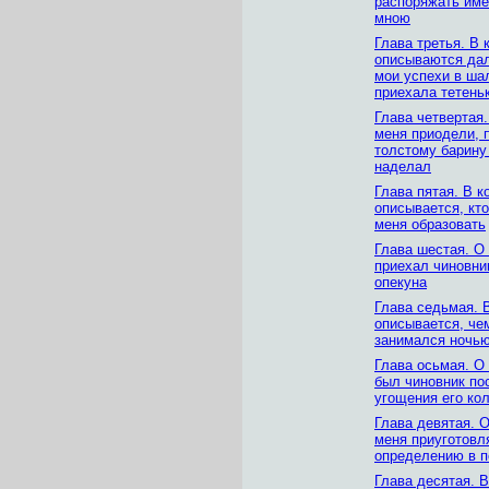
распоряжать име
мною
Глава третья. В 
описываются да
мои успехи в шал
приехала тетень
Глава четвертая.
меня приодели, 
толстому барину 
наделал
Глава пятая. В к
описывается, кто
меня образовать
Глава шестая. О 
приехал чиновни
опекуна
Глава седьмая. 
описывается, че
занимался ночь
Глава осьмая. О 
был чиновник по
угощения его ко
Глава девятая. О
меня приуготовл
определению в п
Глава десятая. В