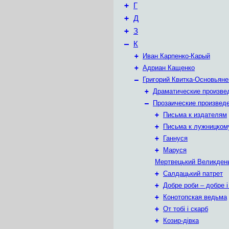
+
Г
+
Д
+
З
–
К
+
Иван Карпенко-Карый
+
Адриан Кащенко
–
Григорий Квитка-Основьяне
+
Драматические произве
–
Прозаические произвед
+
Письма к издателям
+
Письма к лужницком
+
Ганнуся
+
Маруся
Мертвецький Великден
+
Салдацький патрет
+
Добре роби – добре і
+
Конотопская ведьма
+
От тобі і скарб
+
Козир-дівка