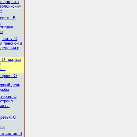
ющая, что
толбинским
е
есять. В
я
стигшее
ие
десять. О
ил пенсион и
еделения в
 О том, как
и
олк
первая. О
ервый день
лужбы
вторая. О
устроил
ии на
третья. О
ины
четвертая. В