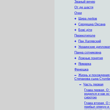
Званый вечер
От де щастя
Очки
+
Щира любов
+
Сердешна Оксана
+
Божі діти
Перекотиполе
+
Пан Халявский
+
Украинские диплома
Панна сотниковна
+
Ложные понятия
+
Ярмарка
Фенюшка
–
Жизнь и похождения
Степанова сына Столб
–
Часть первая
Глава первая. О 
родился и как о
сиротою
Глава вторая. О 
прибыл опекун и 