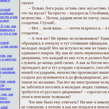
нием и
сказал:
– Только, бога ради, оставь свое
мусьество
.
которой
что ты мусье? Ты просто – недоросль Столбиков,
льнейшие
остях и как
величества. – Потом, ударив меня по плечу, сказ
ка моя
солдатом. Ступай!..
 О том, как
– Нет… воля ваша… – почти вскричал я, – я 
привезли к
солдатом…
и что я там
– А чем же? Не прямо ли полковником? Удивл
оторой
обращаясь к опекуну и тут стоявшим офицерам, 
 и как начал
молодых людей! Кто ни вступал ко мне из таких 
одинакого покроя. Ну, как не знать первоначаль
том, как
дворянина, что каждый из них есть и должен бы
к и напугал
служить до конца дней своих. А как за богом мол
пропадает, вот и тут усердно служащего, способ
В которой
нашей государыни, начальство производит выше 
м чиновник
ю
солдата дослуживаются и до фельдмаршала; дос
том, каков
чинов по желанию. Так вот же иностранная челяд
сле
не заботится поселять в молодых людях главных
лбасами
требуется от русского дворянина? – спросил он м
 том, как
этом в пенсионе толковали?
яли к
енсион
Что мне было ему отвечать? Ни мне и никому
не говорили; а потому я как наслушался в пенсио
 коей