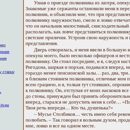
Узнав о приезде полковника из лагеря, опеку
Знакомые уже сержанты остановили меня в пере
полковник, и объяснили мне, что при представле
полковнику наружностью, смело и ловко отвечать
что он начальник милостивый, снисходительный и 
располагать, как ловче представиться полковнику
светские приличия. Устроив свою наружность и 
представления.
нко
Дверь отворилась, и меня ввели в большую к
дения
опекуна моего, было несколько офицеров и вест
ения
полковнику. Он стоял посредине, и я, следуя на
Ригодона, шаркая и порхая, подавался вперед, не
у старцу
гораздо менее пенсионской залы… раз, два, три
и близким стоянием полковника, отличные мои п
всею грациею, и я, толкая тут стоявших, опроки
к полковнику. Он, отступая от моих наскоков вс
ь
до стены, принужден был принять оборонительн
вперед, старался не допустить меня к себе… «По
 буде
Твоя речь впереди… Кто ты, душенька?»
– Мусье Столбиков… честь имею себя реко
полюбить. – Так говорил я вольным духом, прод
мне, ловко и все на одном месте.