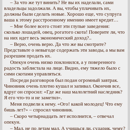
– За что же тут винить? Не вы их наделали, сами
владельцы задолжали. А вы, чтобы уплачивать их,
должны были сделать новые. Хорошо еще, что супруга
ваша к этому расстроенному имению имеет кредит…
– Мне более всего стоят эти глупые заведения:
сколько лошадей, овец, рогатого скота! Поверите ли, что
на них идет весь экономический доход?..
– Верю, очень верю. Да что же вы смотрите?
Представьте о невыгоде содержать эти заводы, а мы вам
разрешим продать их.
Опекун очень низко поклонился, а у поверенного
радость заблистала на лице. Видно, ему тяжело было с
сими скотами управляться.
Посреди разговоров был подан огромный завтрак.
Чиновник очень плотно кушал и запивал. Окончив все,
вдруг он спросил: «Где же наш малолетний наследник?
Я его что-то и не заметил».
Меня подвели к нему. «Ого! какой молодец! Что ему
бишь лет?» – спросил чиновник.
– Скоро четырнадцать лет исполнится, – отвечал
опекун.
– Мал, не по летам мал. А учишься ли, сударик, чему?