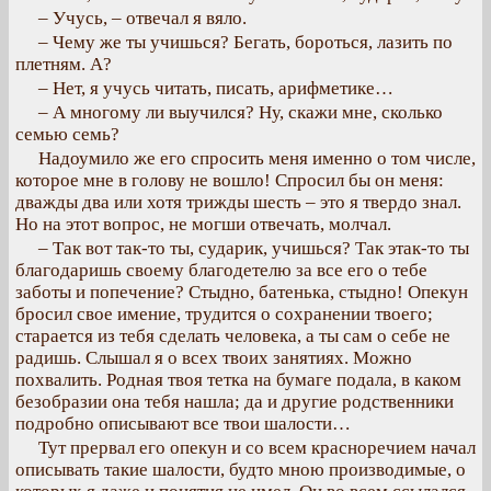
– Учусь, – отвечал я вяло.
– Чему же ты учишься? Бегать, бороться, лазить по
плетням. А?
– Нет, я учусь читать, писать, арифметике…
– А многому ли выучился? Ну, скажи мне, сколько
семью семь?
Надоумило же его спросить меня именно о том числе,
которое мне в голову не вошло! Спросил бы он меня:
дважды два или хотя трижды шесть – это я твердо знал.
Но на этот вопрос, не могши отвечать, молчал.
– Так вот так-то ты, сударик, учишься? Так этак-то ты
благодаришь своему благодетелю за все его о тебе
заботы и попечение? Стыдно, батенька, стыдно! Опекун
бросил свое имение, трудится о сохранении твоего;
старается из тебя сделать человека, а ты сам о себе не
радишь. Слышал я о всех твоих занятиях. Можно
похвалить. Родная твоя тетка на бумаге подала, в каком
безобразии она тебя нашла; да и другие родственники
подробно описывают все твои шалости…
Тут прервал его опекун и со всем красноречием начал
описывать такие шалости, будто мною производимые, о