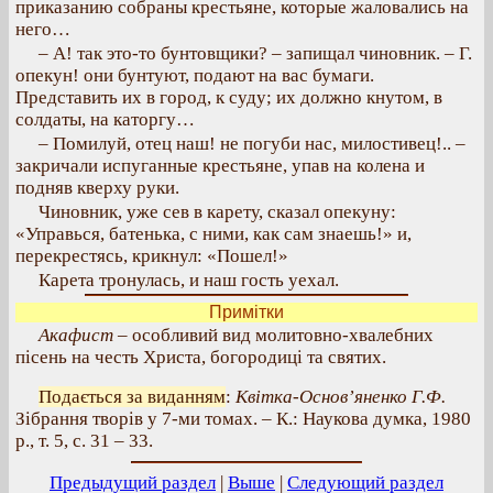
приказанию собраны крестьяне, которые жаловались на
него…
– А! так это-то бунтовщики? – запищал чиновник. – Г.
опекун! они бунтуют, подают на вас бумаги.
Представить их в город, к суду; их должно кнутом, в
солдаты, на каторгу…
– Помилуй, отец наш! не погуби нас, милостивец!.. –
закричали испуганные крестьяне, упав на колена и
подняв кверху руки.
Чиновник, уже сев в карету, сказал опекуну:
«Управься, батенька, с ними, как сам знаешь!» и,
перекрестясь, крикнул: «Пошел!»
Карета тронулась, и наш гость уехал.
Примітки
Акафист
– особливий вид молитовно-хвалебних
пісень на честь Христа, богородиці та святих.
Подається за виданням
:
Квітка-Основ’яненко Г.Ф.
Зібрання творів у 7-ми томах. – К.: Наукова думка, 1980
р., т. 5, с. 31 – 33.
Предыдущий раздел
|
Выше
|
Следующий раздел