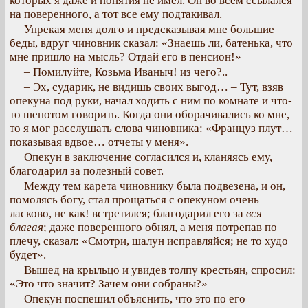
которых я даже и понятия не имел. Он во всем ссылался
на поверенного, а тот все ему подтакивал.
Упрекая меня долго и предсказывая мне большие
беды, вдруг чиновник сказал: «Знаешь ли, батенька, что
мне пришло на мысль? Отдай его в пенсион!»
– Помилуйте, Козьма Иваныч! из чего?..
– Эх, сударик, не видишь своих выгод… – Тут, взяв
опекуна под руки, начал ходить с ним по комнате и что-
то шепотом говорить. Когда они оборачивались ко мне,
то я мог расслушать слова чиновника: «Француз плут…
показывая вдвое… отчеты у меня».
Опекун в заключение согласился и, кланяясь ему,
благодарил за полезный совет.
Между тем карета чиновнику была подвезена, и он,
помолясь богу, стал прощаться с опекуном очень
ласково, не как! встретился; благодарил его за
вся
благая
; даже поверенного обнял, а меня потрепав по
плечу, сказал: «Смотри, шалун исправляйся; не то худо
будет».
Вышед на крыльцо и увидев толпу крестьян, спросил:
«Это что значит? Зачем они собраны?»
Опекун поспешил объяснить, что это по его