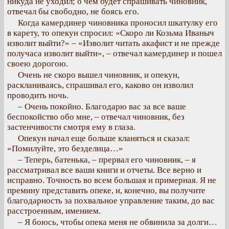
никуда не уходил; о чем будет спрашивать чиновник,
отвечал бы свободно, не боясь его.
Когда камердинер чиновника проносил шкатулку его
в карету, то опекун спросил: «Скоро ли Козьма Иваныч
изволит выйти?» – «Изволит читать акафист и не прежде
получаса изволит выйти», – отвечал камердинер и пошел
своею дорогою.
Очень не скоро вышел чиновник, и опекун,
раскланиваясь, спрашивал его, каково он изволил
проводить ночь.
– Очень покойно. Благодарю вас за все ваше
беспокойство обо мне, – отвечал чиновник, без
застенчивости смотря ему в глаза.
Опекун начал еще больше кланяться и сказал:
«Помилуйте, это безделица…»
– Теперь, батенька, – прервал его чиновник, – я
рассматривал все ваши книги и отчеты. Все верно и
исправно. Точность во всем большая и примерная. Я не
премину представить опеке, и, конечно, вы получите
благодарность за похвальное управление таким, до вас
расстроенным, имением.
– Я боюсь, чтобы опека меня не обвинила за долги…