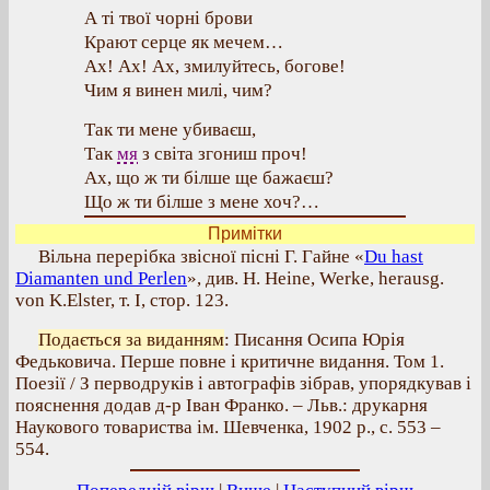
А ті твої чорні брови
Крают серце як мечем…
Ах! Ах! Ах, змилуйтесь, богове!
Чим я винен милі, чим?
Так ти мене убиваєш,
Так
мя
з світа згониш проч!
Ах, що ж ти білше ще бажаєш?
Що ж ти білше з мене хоч?…
Примітки
Вільна перерібка звісної пісні Г. Гайне «
Du hast
Diamanten und Perlen
», див. Н. Heine, Werke, herausg.
von K.Elster, т. І, стор. 123.
Подається за виданням
: Писання Осипа Юрія
Федьковича. Перше повне і критичне видання. Том 1.
Поезії / З перводруків і автографів зібрав, упорядкував і
пояснення додав д-р Іван Франко. – Льв.: друкарня
Наукового товариства ім. Шевченка, 1902 р., с. 553 –
554.