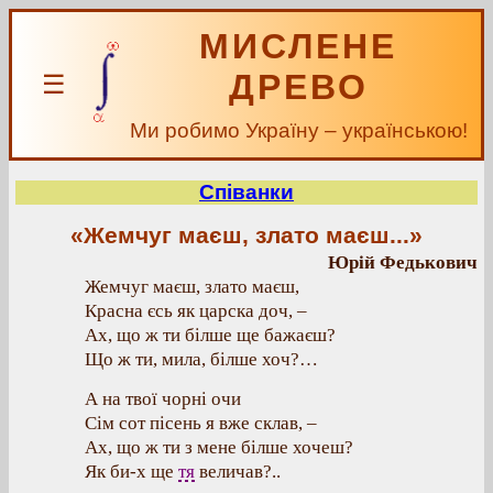
МИСЛЕНЕ
ДРЕВО
☰
Ми робимо Україну – українською!
Співанки
«Жемчуг маєш, злато маєш...»
Юрій Федькович
Жемчуг маєш, злато маєш,
Красна єсь як царска доч, –
Ах, що ж ти білше ще бажаєш?
Що ж ти, мила, білше хоч?…
А на твої чорні очи
Сім сот пісень я вже склав, –
Ах, що ж ти з мене білше хочеш?
Як би-х ще
тя
величав?..