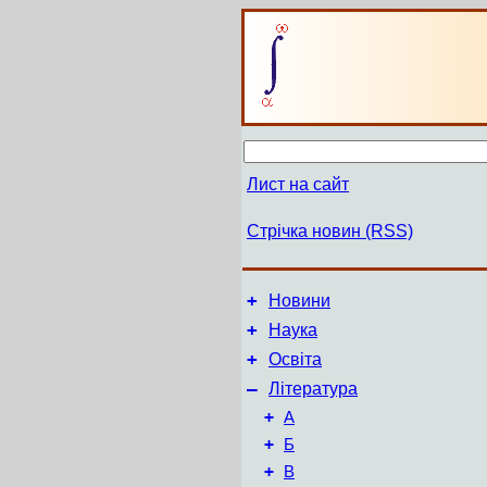
Лист на сайт
Стрічка новин (RSS)
+
Новини
+
Наука
+
Освіта
–
Література
+
А
+
Б
+
В