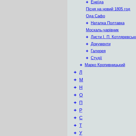
+
Енеїда
Пісня на новий 1805 год
Ода Сафо
+
Наталка Полтавка
Москаль-чарівник
+
Листи І. П. Котляревськ
+
Документи
+
Галерея
+
Студії
+
Марко Кропивницький
+
Л
+
М
+
Н
+
О
+
П
+
Р
+
С
+
Т
+
У