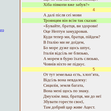
Хіба півкопи вже забув?»
4
А далі після сеі мови
Троянцям він всім так сказав:
«Бувайте, братця, ви здорови!
ого
Оце Нептун замудровав.
Куди тепер ми, братця, пійдем?
В Італію ми не доїдем,
Бо море дуже щось шпує,
Італія відсіль не близько,
А морем в бурю їхать слизько,
Човнів ніхто не підкує.
5
От тут земелька єсть, хлоп’ята,
Відсіль вона невдалеку:
Сицилія, земля багата,
Вона мені щось по знаку.
Дмухнім лиш, братця, ми до неї
Збувати горести своєї,
Там добрий цар живе Ацест.