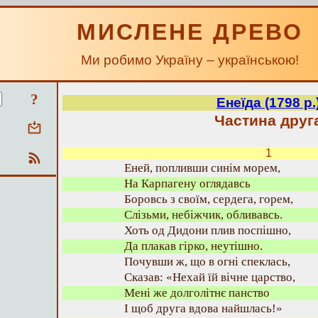
МИСЛЕНЕ ДРЕВО
Ми робимо Україну – українською!
?
Енеїда (1798 р.
Частина друг
1
Еней, попливши синім морем,
На Карпагену оглядавсь
Боровсь з своїм, сердега, горем,
Слізьми, небіжчик, обливавсь.
Хоть од Дидони плив поспішно,
Да плакав гірко, неутішно.
Почувши ж, що в огні спеклась,
Сказав: «Нехай їй вічне царство,
Мені же долголітнє панство
І щоб друга вдова найшлась!»