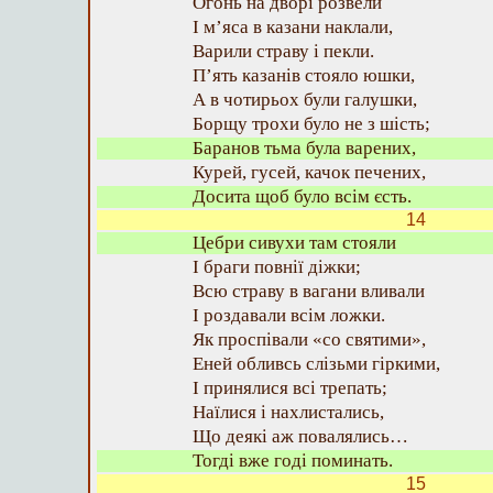
Огонь на дворі розвели
І м’яса в казани наклали,
Варили страву і пекли.
П’ять казанів стояло юшки,
А в чотирьох були галушки,
Борщу трохи було не з шість;
Баранов тьма була варених,
Курей, гусей, качок печених,
Досита щоб було всім єсть.
14
Цебри сивухи там стояли
І браги повнії діжки;
Всю страву в вагани вливали
І роздавали всім ложки.
Як проспівали «со святими»,
Еней обливсь слізьми гіркими,
І принялися всі трепать;
Наїлися і нахлистались,
Що деякі аж повалялись…
Тогді вже годі поминать.
15