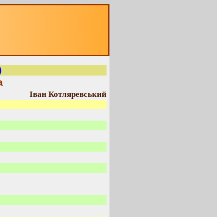
)
а
Іван Котляревський