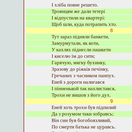
І хліба повне решето.
Троянцям же дали тетері
І відпустили на квартері:
Щоб шли, куда потрапить хто.
8
Тут зараз підняли банкети,
Замурмутали, як коти,
У кахлях піднесли пашкети
І киселю їм до сити;
Гарячую, мягку бухинку,
Зразову до ріжків печінку,
Гречаних з часником панпух.
Еней з дороги налигався
І пінненькой так нахлистався,
Трохи не вишов з його дух.
9
Еней хоть трохи був підпилий
Да з розумом таки зобравсь;
Він син був богобоязливий,
По смерти батька не цуравсь.