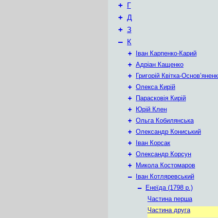
+
Г
+
Д
+
З
–
К
+
Іван Карпенко-Карий
+
Адріан Кащенко
+
Григорій Квітка-Основ’янен
+
Олекса Кирій
+
Парасковія Кирій
+
Юрій Клен
+
Ольга Кобилянська
+
Олександр Кониський
+
Іван Корсак
+
Олександр Корсун
+
Микола Костомаров
–
Іван Котляревський
–
Енеїда (1798 р.)
Частина перша
Частина друга