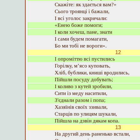
Скажіте: як здається вам?»
Сього троянці і бажали,
І всі уголос закричали:
«Енею боже помоги;
І коли хочеш, пане, знати
І сами будем помагати,
Бо ми тобі не вороги».
12
І опроміттю всі пустились
Горілку, м’ясо куповать,
Хліб, бублики, книші вродились,
Пійшли посуду добувать;
І коливо з кутей зробили,
Сити із меду наситили,
З'єднали разом і попа;
Хазяїнів своїх ззивали,
Старців по улицям шукали,
Пійшла на дзвін дякам копа.
13
На другий день раненько встали,