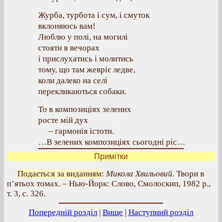
Журба, турбота і сум, і смуток
вклоняюсь вам!
Люблю у полі, на могилі
стояти в вечорах
і прислухатись і молитись
тому, що там жевріє ледве,
коли далеко на селі
перекликаються собаки.
То в композиціях зелених
росте мій дух
– гармонія істоти.
…В зелених композиціях сьогодні ріс…
Примітки
Подається за виданням
:
Микола Хвильовий.
Твори в
п’ятьох томах. – Нью-Йорк: Слово, Смолоскип, 1982 р.,
т. 3, с. 326.
Попередній розділ
|
Вище
|
Наступний розділ