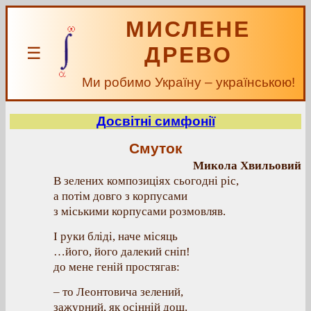
МИСЛЕНЕ
ДРЕВО
☰
Ми робимо Україну – українською!
Досвітні симфонії
Смуток
Микола Хвильовий
В зелених композиціях сьогодні ріс,
а потім довго з корпусами
з міськими корпусами розмовляв.
І руки бліді, наче місяць
…його, його далекий сніп!
до мене геній простягав:
– то Леонтовича зелений,
зажурний, як осінній дощ.