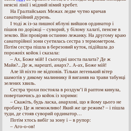
неясні лінії і мідний німий хребет.
На Гралтайських Межах ледве чутно кричав
санаторійний дурень.
І тоді ж із-за пишної яблуні вийшов ординатор і
пішов по доріжці – суворий, у білому халаті, пенсне в
землю. Він провіряв останню лежанку. На другому краю
санаторійної зони суетилась сестра з термометром.
Потім сестра пішла в березовий куток, підійшла до
порожніх койок і сказала:
– Ах, Боже мій! І сьогодні шоста палата? Де ж
Майя?.. Де ж, нарешті, анарх?.. А-ах, Боже мій!
Але їй ніхто не відповів. Тільки легенький вітер
шамотів у дикому малиннику й виганяв на трави табунці
зелених хвиль.
Сестра трохи постояла в роздум’ї й раптом кинула,
повертаючись до койок із хорими:
– Скажіть, будь ласка, анархові, що я йому цього не
пробачу. Це ж неможливо! Який же це режим? – і пішла
туди, де стояв суворий ординатор…
Потім хтось вибіг за зону і – в рупор:
– Аго-о-ов!