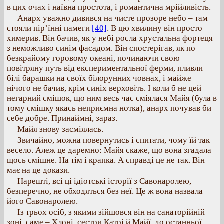
в цих очах і наївна простота, і романтична мрійливість.
Анарх уважно дивився на чисте прозоре небо – там
стояли пір’їнні памеги
[40]
. В цю хвилину він просто
химерив. Він бачив, як у небі росла хрустальна фортеця
з неможливо синім фасадом. Він спостерігав, як по
безкрайому горовому океані, починаючи свою
повітряну путь від експериментальної ферми, пливли
білі барашки на своїх білорунних човнах, і майже
нічого не бачив, крім синіх верховіть. І коли б не цей
негарний смішок, що ним весь час сміялася Майя (була в
тому смішку якась неприємна нотка), анарх почував би
себе добре. Принаймні, зараз.
Майя знову засміялась.
Звичайно, можна повернутись і спитати, чому їй так
весело. Алеж це даремно: Майя скаже, що вона згадала
щось смішне. На тім і крапка. А справді це не так. Він
має на це докази.
Нарешті, всі ці ідіотські історії з Савонаролею,
безперечно, не обходяться без неї. Це ж вона назвала
його Савонаролею.
Із трьох осіб, з якими зійшовся він на санаторійній
зоні, саме – Хлоні, сестри Катрі й Майї, до останньої