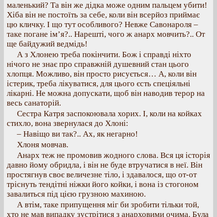
маленький? Та він же дідка може одним пальцем убити!
Хіба він не постоїть за себе, коли він всерйоз приймає
цю кличку. І що тут особливого? Невже Савонароля –
таке погане ім’я?.. Нарешті, чого ж анарх мовчить?.. От
ще байдужий ведмідь!
А з Хлонею треба покінчити. Бож і справді ніхто
нічого не знає про справжній душевний стан цього
хлопця. Можливо, він просто рисується… А, коли він
істерик, треба лікуватися, для цього єсть спеціяльні
лікарні. Не можна допускати, щоб він наводив терор на
весь санаторій.
Сестра Катря заспокоювала хорих. І, коли на койках
стихло, вона звернулася до Хлоні:
– Навіщо ви так?.. Ах, як негарно!
Хлоня мовчав.
Анарх теж не промовив жодного слова. Вся ця історія
давно йому обридла, і він не буде втручатися в неї. Він
простягнув своє величезне тіло, і здавалося, що от-от
тріснуть тендітні ніжки його койки, і вона із стогоном
завалиться під цією грузною махиною.
А втім, таке припущення міг би зробити тільки той,
хто не мав випадку зустрітися з анарховими очима. Була