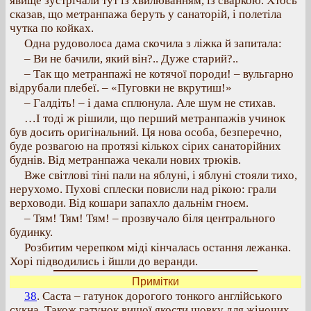
явище зустрічали тут із хвилюванням, із сваркою. Хтось
сказав, що метранпажа беруть у санаторій, і полетіла
чутка по койках.
Одна рудоволоса дама скочила з ліжка й запитала:
– Ви не бачили, який він?.. Дуже старий?..
– Так що метранпажі не котячої породи! – вульгарно
відрубали плебеї. – «Пуговки не вкрутиш!»
– Галдіть! – і дама сплюнула. Але шум не стихав.
…І тоді ж рішили, що перший метранпажів учинок
був досить оригінальний. Ця нова особа, безперечно,
буде розвагою на протязі кількох сірих санаторійних
буднів. Від метранпажа чекали нових трюків.
Вже світлові тіні пали на яблуні, і яблуні стояли тихо,
нерухомо. Пухові сплески повисли над рікою: грали
верховоди. Від кошари запахло дальнім гноєм.
– Тям! Тям! Тям! – прозвучало біля центрального
будинку.
Розбитим черепком міді кінчалась остання лежанка.
Хорі підводились і йшли до веранди.
Примітки
38
. Саста – гатунок дорогого тонкого англійського
сукна. Також гатунок вищої якости шовку для жіночих