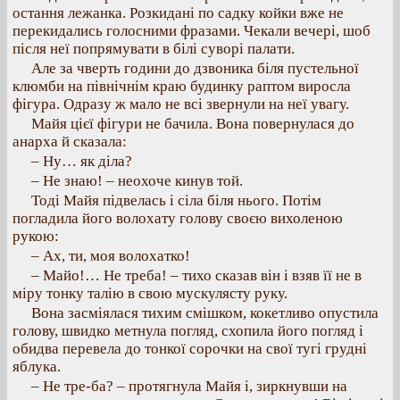
остання лежанка. Розкидані по садку койки вже не
перекидались голосними фразами. Чекали вечері, шоб
після неї попрямувати в білі суворі палати.
Але за чверть години до дзвоника біля пустельної
клюмби на північнім краю будинку раптом виросла
фігура. Одразу ж мало не всі звернули на неї увагу.
Майя цієї фігури не бачила. Вона повернулася до
анарха й сказала:
– Ну… як діла?
– Не знаю! – неохоче кинув той.
Тоді Майя підвелась і сіла біля нього. Потім
погладила його волохату голову своєю вихоленою
рукою:
– Ах, ти, моя волохатко!
– Майо!… Не треба! – тихо сказав він і взяв її не в
міру тонку талію в свою мускулясту руку.
Вона засміялася тихим смішком, кокетливо опустила
голову, швидко метнула погляд, схопила його погляд і
обидва перевела до тонкої сорочки на свої тугі грудні
яблука.
– Не тре-ба? – протягнула Майя і, зиркнувши на