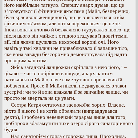
його найбільше тягнуло. Спершу анарх думав, що це
з’ясовується її фізичними якостями (Майя, безперечно,
була красивою женщиною), що це з’ясовується їхнім
фізичним зв’язком, але потім переконався: це не те.
Іноді вона так тонко й безжалісно глузувала з нього, що
після цього він майже з огидою згадував її довгі темні
вії, під якими щулились нехороші вороні очі. Його
навіть у такі хвилини не приваблювало її запашне тіло,
яке вона завжди безсоромно демонструвала під надто
прозорим капотом.
Якісь загадкові ланцюжки скріпляли з нею його, і –
цікаво – часто побрівши в нікуди, анарх раптом
натикався на Майю, наче саме тут він і призначив їй
побачення. Проте й Майя ніколи не дивувалася з такої
зустрічі: чи то й вона вважала її за звичайне явище, чи
просто не звертала на це уваги.
Сестра Катря остаточно заспокоїла хорих. Власне,
ніхто й нікого і не хотів ображати (виправдувався
дехто), і зроблено невеличкий тарарам лише для того,
щоб трохи збаламутити тихе озеро сірого санаторійного
будня.
Над санаторієм стояла сторожка тиша. Проходила,