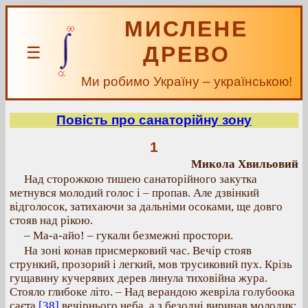
МИСЛЕНЕ
ДРЕВО
☰
Ми робимо Україну – українською!
Повість про санаторійну зону
1
Микола Хвильовий
Над сторожкою тишею санаторійного закутка
метнувся молодий голос і – пропав. Але дзвінкий
відголосок, затихаючи за дальніми осоками, ще довго
стояв над рікою.
– Ма-а-айо! – гукали безмежні простори.
На зоні конав присмерковий час. Вечір стояв
стрункий, прозорий і легкий, мов трусиковий пух. Крізь
гущавину кучерявих дерев линула тиховійна жура.
Стояло глибоке літо. – Над верандою жевріла голубоока
саєта
[38]
вечірнього неба, а з безодні виринав молодик: