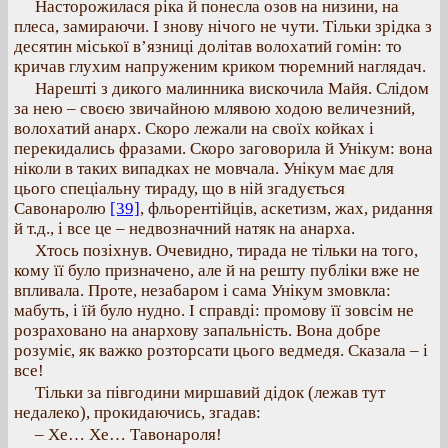
Насторожилася ріка й понесла озов на низини, на
плеса, замираючи. І знову нічого не чути. Тільки зрідка з
десятин міської в’язниці долітав волохатий гомін: то
кричав глухим напруженим криком тюремний наглядач.
Нарешті з дикого малинника вискочила Майя. Слідом
за нею – своєю звичайною млявою ходою величезний,
волохатий анарх. Скоро лежали на своїх койках і
перекидались фразами. Скоро заговорила й Унікум: вона
ніколи в таких випадках не мовчала. Унікум має для
цього спеціальну тираду, що в ній згадується
Савонаролю
[39]
, фльорентійців, аскетизм, жах, ридання
й т.д., і все це – недвозначний натяк на анарха.
Хтось позіхнув. Очевидно, тирада не тільки на того,
кому її було призначено, але й на решту публіки вже не
впливала. Проте, незабаром і сама Унікум змовкла:
мабуть, і їй було нудно. І справді: промову її зовсім не
розраховано на анархову запальність. Вона добре
розуміє, як важко розторсати цього ведмедя. Сказала – і
все!
Тільки за півгодини миршавий дідок (лежав тут
недалеко), прокидаючись, згадав:
– Хе… Хе… Тавонароля!