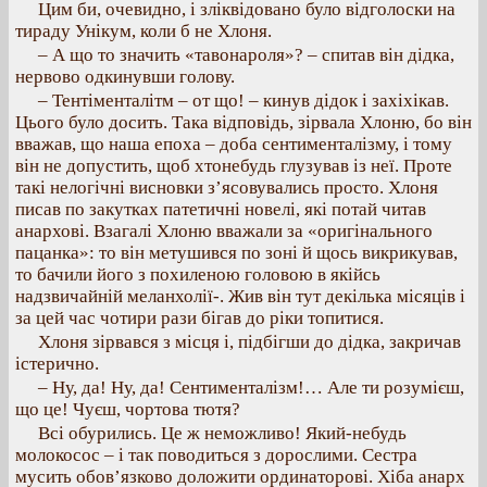
Цим би, очевидно, і зліквідовано було відголоски на
тираду Унікум, коли б не Хлоня.
– А що то значить «тавонароля»? – спитав він дідка,
нервово одкинувши голову.
– Тентіменталітм – от що! – кинув дідок і захіхікав.
Цього було досить. Така відповідь, зірвала Хлоню, бо він
вважав, що наша епоха – доба сентименталізму, і тому
він не допустить, щоб хтонебудь глузував із неї. Проте
такі нелогічні висновки з’ясовувались просто. Хлоня
писав по закутках патетичні новелі, які потай читав
анархові. Взагалі Хлоню вважали за «оригінального
пацанка»: то він метушився по зоні й щось викрикував,
то бачили його з похиленою головою в якійсь
надзвичайній меланхолії-. Жив він тут декілька місяців і
за цей час чотири рази бігав до ріки топитися.
Хлоня зірвався з місця і, підбігши до дідка, закричав
істерично.
– Ну, да! Ну, да! Сентименталізм!… Але ти розумієш,
що це! Чуєш, чортова тютя?
Всі обурились. Це ж неможливо! Який-небудь
молокосос – і так поводиться з дорослими. Сестра
мусить обов’язково доложити ординаторові. Хіба анарх