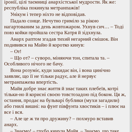
іронії, цілі таємниці анархістської мудрости. Як же:
республіка покинула метранпажів!
Унікум і тепер ніхто не відповідав.
Падало сонце. Нечутно гриміло за рікою
нагартованим за день жовтожаром. Ухнув сич… – Тоді
повз койки пройшла сестра Катря й зідхнула.
Анарх раптом згадав тихий негарний смішок. Він
подивився на Майю й коротко кинув:
– От!
– Що от? – суворо, міняючи тон, спитала та. –
Особливого нічого не бачу.
Вона розуміє, куди закидає він, і вона цинічно
заявляє, що її не тільки радує, але й нервує
метранпажева впертість.
Майя добре знає життя й знає таких плебеїв, котрі
тільки-но й корисні своєю товстозадою під боком. Ця ж,
остання, продає на бульварі бублики (мухи загадили)
або гнилі вишні: на фунт півфунта хвостиків – і плює на
все і вся.
– Але це ж ти про дружину? – похмуро вставив
анарх.
– Знаємо! – грубо кинула Майя. – Знаємо, що таке