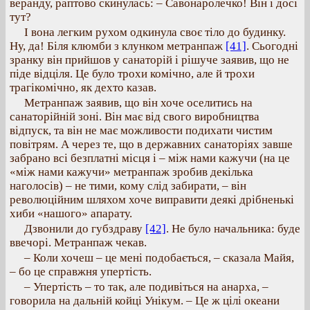
веранду, раптово скинулась: – Савонаролечко! Він і досі
тут?
І вона легким рухом одкинула своє тіло до будинку.
Ну, да! Біля клюмби з клунком метранпаж
[41]
. Сьогодні
зранку він прийшов у санаторій і рішуче заявив, що не
піде відціля. Це було трохи комічно, але й трохи
трагікомічно, як дехто казав.
Метранпаж заявив, що він хоче оселитись на
санаторійній зоні. Він має від свого виробництва
відпуск, та він не має можливости подихати чистим
повітрям. А через те, що в державних санаторіях завше
забрано всі безплатні місця і – між нами кажучи (на це
«між нами кажучи» метранпаж зробив декілька
наголосів) – не тими, кому слід забирати, – він
революційним шляхом хоче виправити деякі дрібненькі
хиби «нашого» апарату.
Дзвонили до губздраву
[42]
. Не було начальника: буде
ввечорі. Метранпаж чекав.
– Коли хочеш – це мені подобається, – сказала Майя,
– бо це справжня упертість.
– Упертість – то так, але подивіться на анарха, –
говорила на дальній койці Унікум. – Це ж цілі океани