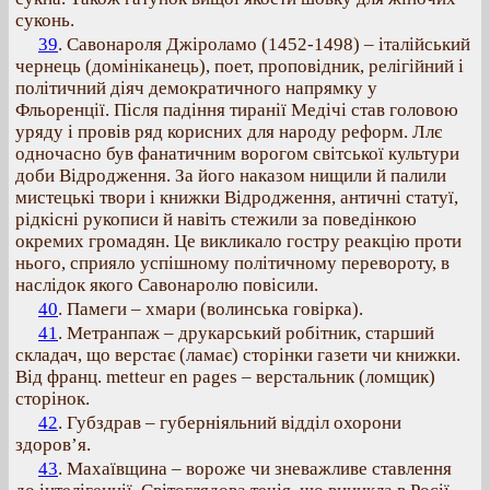
суконь.
39
. Савонароля Джіроламо (1452-1498) – італійський
чернець (домініканець), поет, проповідник, релігійний і
політичний діяч демократичного напрямку у
Фльоренції. Після падіння тиранії Медічі став головою
уряду і провів ряд корисних для народу реформ. Ллє
одночасно був фанатичним ворогом світської культури
доби Відродження. За його наказом нищили й палили
мистецькі твори і книжки Відродження, античні статуї,
рідкісні рукописи й навіть стежили за поведінкою
окремих громадян. Це викликало гостру реакцію проти
нього, сприяло успішному політичному перевороту, в
наслідок якого Савонаролю повісили.
40
. Памеги – хмари (волинська говірка).
41
. Метранпаж – друкарський робітник, старший
складач, що верстає (ламає) сторінки газети чи книжки.
Від франц. metteur en pages – верстальник (ломщик)
сторінок.
42
. Губздрав – губерніяльний відділ охорони
здоров’я.
43
. Махаївщина – вороже чи зневажливе ставлення