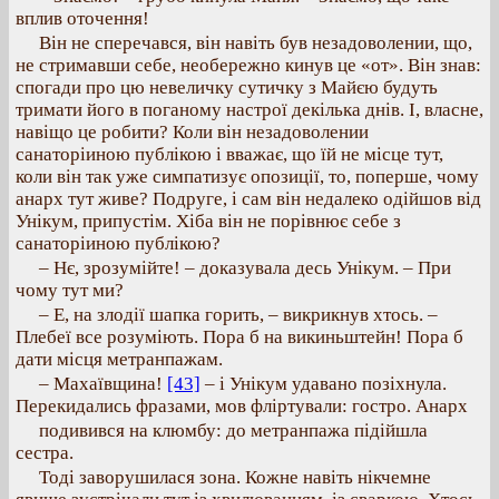
вплив оточення!
Він не сперечався, він навіть був незадоволении, що,
не стримавши себе, необережно кинув це «от». Він знав:
спогади про цю невеличку сутичку з Майєю будуть
тримати його в поганому настрої декілька днів. І, власне,
навіщо це робити? Коли він незадоволении
санаторіиною публікою і вважає, що їй не місце тут,
коли він так уже симпатизує опозиції, то, поперше, чому
анарх тут живе? Подруге, і сам він недалеко одійшов від
Унікум, припустім. Хіба він не порівнює себе з
санаторіиною публікою?
– Нє, зрозумійте! – доказувала десь Унікум. – При
чому тут ми?
– Е, на злодії шапка горить, – викрикнув хтось. –
Плебеї все розуміють. Пора б на викиньштейн! Пора б
дати місця метранпажам.
– Махаївщина!
[43]
– і Унікум удавано позіхнула.
Перекидались фразами, мов фліртували: гостро. Анарх
подивився на клюмбу: до метранпажа підійшла
сестра.
Тоді заворушилася зона. Кожне навіть нікчемне