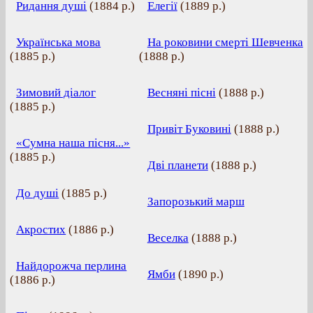
Ридання душі
(
1884 р.
)
Елегії
(
1889 р.
)
Українська мова
На роковини смерті Шевченка
(
1885 р.
)
(
1888 р.
)
Зимовий діалог
Весняні пісні
(
1888 р.
)
(
1885 р.
)
Привіт Буковині
(
1888 р.
)
«Сумна наша пісня...»
(
1885 р.
)
Дві планети
(
1888 р.
)
До душі
(
1885 р.
)
Запорозький марш
Акростих
(
1886 р.
)
Веселка
(
1888 р.
)
Найдорожча перлина
Ямби
(
1890 р.
)
(
1886 р.
)