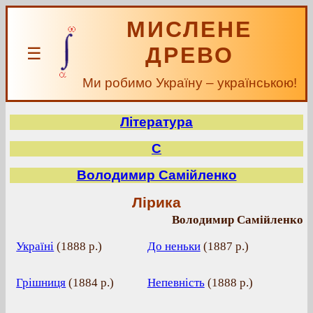
МИСЛЕНЕ
ДРЕВО
☰
Ми робимо Україну – українською!
Література
С
Володимир Самійленко
Лірика
Володимир Самійленко
Україні
(
1888 р.
)
До неньки
(
1887 р.
)
Грішниця
(
1884 р.
)
Непевність
(
1888 р.
)