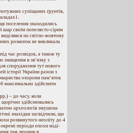
потужних супіщаних ґрунтів,
дкладах1.
сця поселення знаходились
ий шар своїм попелясто-сірим
о виділявся на світло-жовтому
ічних розкопок не викликала
ід час розвідок, а також ту
о знищення в зв’язку з
для спорудження тут нового
й історії України разом з
овариства охорони пам’яток
щоб максимально здійснити
р.) – до часу, коли
м щорічно здійснювались
опатою археологів змушена
гічні знахідки засвідчили, що
похи розвинутого неоліту до 4
 окремі періоди епохи міді-
вання там людини в