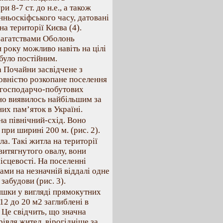
и 8-7 ст. до н.е., а також
нньоскіфського часу, датовані
на території Києва (4).
багатствами Оболонь
 року можливо навіть на цілі
 було постійним.
а Почайни засвідчене з
 повністю розкопане поселення
х господарчо-побутових
оно виявилось найбільшим за
х пам’яток в Україні.
на північний-схід. Воно
при ширині 200 м. (рис. 2).
. Такі житла на території
витягнутого овалу, вони
ісцевості. На поселенні
ами на незначній віддалі одне
забудови (рис. 3).
лишки у вигляді прямокутних
12 до 20 м2 заглиблені в
. Це свідчить, що значна
рівля жител, вірогідніше за