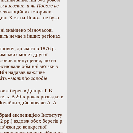
ы киевские, и на Подоле не
ореволюційних істориків,
ні X ст. на Подолі не було
оні знайдено різночасові
авіть немає в інших регіонах
нович, до якого в 1876 р.
римських монет другої
висловив припущення, що на
йснювали обмінні зв'язки з
Він надавав важливе
іть «
матір’ю городів
овж берегів Дніпра Т. В.
тель. В 20-х роках розвідки в
Почайни здійснювали А. А.
ібрані експедицією Інституту
 рр.) вздовж обох берегів р.
ив’язки до конкретної
ів глиняного посуду зібраних