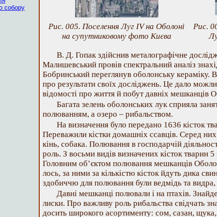
ля
о собору
Рис. 005. Поселення Луг IV на Оболоні
Рис. 0
на супутниковому фото Києва
Лу
В. Д. Гопак здійснив металографічне дослідж
Малишевський провів спектральний аналіз знахід
Бобринський переглянув оболонську кераміку. Вс
про результати своїх досліджень. Це дало можл
відомості про життя й побут давніх мешканців О
Багата зелень оболонських лук сприяла заня
полюванням, а озеро – рибальством.
На визначення було передано 1636 кісток тва
Переважили кістки домашніх ссавців. Серед них – 
кінь, собака. Полювання в господарчій діяльнос
роль. З восьми видів визначених кісток тварин 5
Головним об’єктом полювання мешканців Оболон
лось, за ними за кількістю кісток йдуть дика свин
здобиччю для полювання були ведмідь та видра, 
Давні мешканці полювали і на птахів. Знайден
лиски. Про важливу роль рибальства свідчать зна
досить широкого асортименту: сом, сазан, щука, л