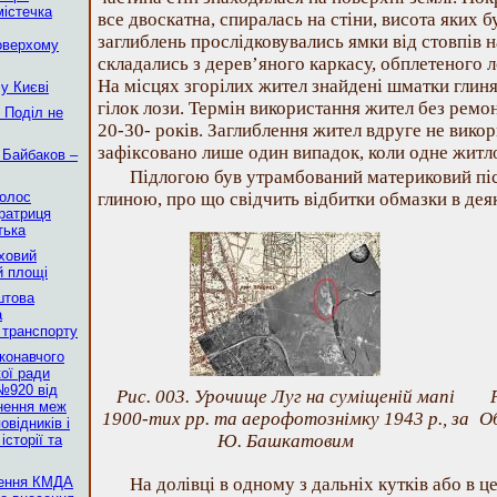
містечка
все двоскатна, спиралась на стіни, висота яких б
заглиблень прослідковувались ямки від стовпів н
оверхому
складались з дерев’яного каркасу, обплетеного 
На місцях згорілих жител знайдені шматки глиня
у Києві
гілок лози. Термін використання жител без ремо
в Поділ не
20-30- років. Заглиблення жител вдруге не вико
зафіксовано лише один випадок, коли одне житло 
 Байбаков –
Підлогою був утрамбований материковий піс
голос
глиною, про що свідчить відбитки обмазки в дея
ератриця
тька
ховий
й площі
штова
а
о транспорту
конавчого
кої ради
№920 від
Рис. 003. Урочище Луг на суміщеній мапі
чнення меж
1900-тих рр. та аерофотознімку 1943 р., за
Об
овідників і
Ю. Башкатовим
історії та
ження КМДА
На долівці в одному з дальніх кутків або в 