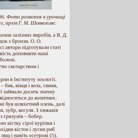
06. Фото розкопок в урочищі
г, архів Г. М. Шовкопляс
ення залізних виробів, а В. Д.
ок з бронзи. О. О.
і автори підготували статі
ивість доповнити наші
болоні.
ттю скотарством і
рин в Інституту зоології.
бик, вівця і коза, свиня,
ті займало досить значну
 відносяться до копитних.
і був шляхетний олень, далі
я, зубр, косуля. З хижаків
з гризунів – бобер.
о кістку сірої куріпки і
хідки кісток і луски риб
ящ і навіть осетрові (5).