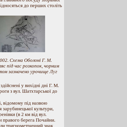
 відносяться до перших століть
 002. Схема Оболоні Г. М.
яс під час розкопок, чорним
том зазначено урочище Луг
здійснені у вихідні дні Г. М.
роги з вул. Шатхтарської до
зі, відомому під назвою
 зарубинецької культури,
нівки (в 2 км від вул.
и правого берега Почайни.
или тригнометричний знак