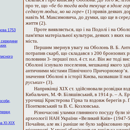
про те, що «
бе бо тогда вода текуще в здоле гор
седяхут людьи, но на горе
» (1) привів деяких д
навіть М. Максимовича, до думки, що ще в середи
життя (2).
Проте виявляється, що і на Подолі і на Обол
єва 1753
пам'ятки матеріальної культури, деяких з яких н
міста.
а середини
ьких
Першим звернув увагу на Оболонь В. Б. Анто
потрапив скарб, що складався з 200 бронзових 
писного
половини 3- першої пол. 4 ст. н.е. Він же тоді 
Оболоні існувало поселення, мешканці якого зді
античними містами Північного Причорномор’я. 
значення Оболоні в історії Києва, назвавши її нав
руських
» (3).
Наприкінці XIX ст. здійснювали розвідки взд
Кибальчич, М. Ф. Біляшівський, в 1914 р. – А. Ер
урочищі Кристерова Гірка та вздовж берегів р. 
особи,
Піонтковський та В. Є. Козловська.
 перед
Різночасові уламки глиняного посуду були з
археології НАН України «Великий Київ» (1947-52
а XI-XIX
Почайни, але як і раніше не було зафіксовано пр
місцевості. У музеї зберігаються декілька уламк