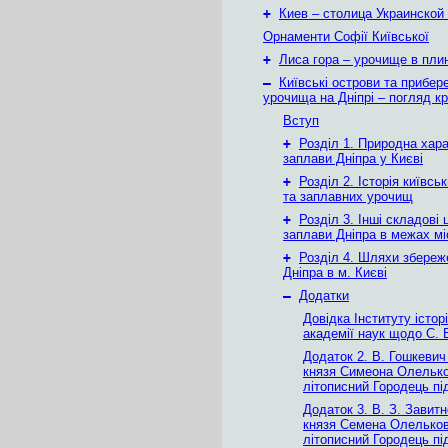
+
Киев – столица Украинской
Орнаменти Софії Київської
+
Лиса гора – урочище в плин
–
Київські острови та прибер
урочища на Дніпрі – погляд крі
Вступ
+
Розділ 1. Природна хар
заплави Дніпра у Києві
+
Розділ 2. Історія київсь
та заплавних урочищ
+
Розділ 3. Інші складові 
заплави Дніпра в межах мі
+
Розділ 4. Шляхи збереж
Дніпра в м. Києві
–
Додатки
Довідка Інституту істор
академії наук щодо С. 
Додаток 2. В. Гошкевич
князя Симеона Олелько
літописний Городець пі
Додаток 3. В. З. Завит
князя Семена Олельков
літописний Городець пі