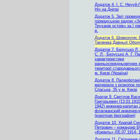
Додаток 4. І. С. Нечуй
Ніч на Дніпрі
Додаток 5. Звіт провед
громадською радою «З
Труханів острів» за І пі
р.
Додаток 6. Шовкопляс 
Таємниці Давньої Обол
Додаток 7. Безусько Л. 
С. Л., Безусько А. Г. Па
характеристики
ранньосередньовічних в
території стародавньог
м. Києві (Україна)
Додаток 8. Палеоботані
матеріали з розкопок по
Спаська, 35 у м. Києві
Доаток 9. Светлов Вас
Григорьевич (13.01.1910
1942) инженер-капитан 
флагманский инженер-
(короткая биография)
Додаток 10. Храпай Сер
Петрович – командир Б
«Кремль» (05.07.1914- 1
Додаток 11. Свідчення 