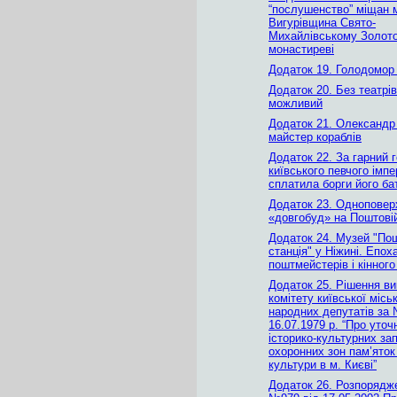
“послушенство” міщан 
Вигурівщина Свято-
Михайлівському Золот
монастиреві
Додаток 19. Голодомор 
Додаток 20. Без театрі
можливий
Додаток 21. Олександр
майстер кораблів
Додаток 22. За гарний 
київського певчого імп
сплатила борги його ба
Додаток 23. Одноповер
«довгобуд» на Поштові
Додаток 24. Музей "По
станція" у Ніжині. Епох
поштмейстерів і кінног
Додаток 25. Рішення ви
комітету київської місь
народних депутатів за 
16.07.1979 р. “Про уто
історико-культурних зап
охоронних зон пам’яток 
культури в м. Києві”
Додаток 26. Розпоряд