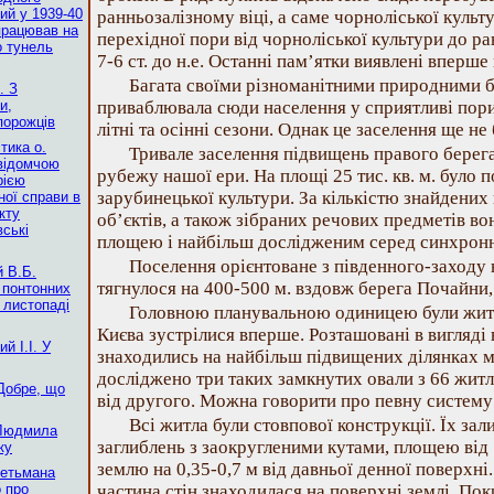
кий у 1939-40
ранньозалізному віці, а саме чорноліської культур
 працював на
перехідної пори від чорноліської культури до ра
о тунель
7-6 ст. до н.е. Останні пам’ятки виявлені вперше 
Багата своїми різноманітними природними 
. З
и,
приваблювала сюди населення у сприятливі пори
порожців
літні та осінні сезони. Однак це заселення ще не
тика о.
Тривале заселення підвищень правого берег
відомчою
рубежу нашої ери. На площі 25 тис. кв. м. було
рією
зарубинецької культури. За кількістю знайдени
ної справи в
кту
об’єктів, а також зібраних речових предметів в
ські
площею і найбільш дослідженим серед синхронни
Поселення орієнтоване з південного-заходу 
й В.Б.
тягнулося на 400-500 м. вздовж берега Почайни, 
 понтонних
 листопаді
Головною планувальною одиницею були житла
Києва зустрілися вперше. Розташовані в вигляді 
й І.І. У
знаходились на найбільш підвищених ділянках м
досліджено три таких замкнутих овали з 66 житл
Добре, що
від другого. Можна говорити про певну систему 
Всі житла були стовпової конструкції. Їх за
 Людмила
заглиблень з заокругленими кутами, площею від 
ку
землю на 0,35-0,7 м від давньої денної поверхні
гетьмана
 про
частина стін знаходилася на поверхні землі. Пок