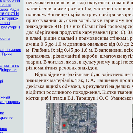
ро внесення
невелике вогнище в вигляді округлого в плані й л
ішення
заглиблення діаметром до 1 м, частково заповне
ської Ради
16.07.79 N
попелом. Вогнище окрім нагріву повітря викорис
 історико-
приготування їжі, як на вогні, так в гарячому по
 і зон
знаходились 918 (4 з них більш пізні господарсь
ї культури в
для зберігання продуктів харчування (рис. 6). 
в плані, рідше овальні з прямовисним стінкам і 
лося в
ям від 0,5 до 1,0 м довжина овальних від 0,8 до 2
м. Глибина їх від 0,45 до 1,6 м. В заповненні всі
аф і киянин
…Такий
траплялись, різноманітні вироби, шматочки вугіл
тварин. В житлах, ямах, в культурному шарі пос
а про те як
різноманітних речових знахідок.
Дніпро не
Відповідними фахівцями було здійснено дет
знайдених матеріалів. Так, Г. А. Пашкевич прод
рі
декілька ящиків обмазки, в результаті на деяких
відбитки рослинного походження. Кістки тварин б
эжныя
кістки риб і птахів В.І. Таращук і О. С. Умансько
ляд скрозь
żne
jrzenie
івна