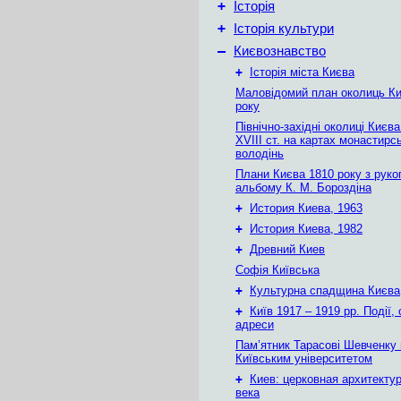
+
Історія
+
Історія культури
–
Києвознавство
+
Історія міста Києва
Маловідомий план околиць Ки
року
Північно-західні околиці Києв
XVIII ст. на картах монастирс
володінь
Плани Києва 1810 року з руко
альбому К. М. Бороздіна
+
История Киева, 1963
+
История Киева, 1982
+
Древний Киев
Софія Київська
+
Культурна спадщина Києва
+
Київ 1917 – 1919 рр. Події, 
адреси
Пам’ятник Тарасові Шевченку
Київським університетом
+
Киев: церковная архитектур
века