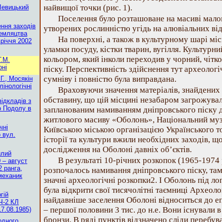
найвищої точки (рис. 1).
-Левицький
Поселення було розташоване на масиві мало
ення заходів
утворених рослинністю угідь на алювіальних ві
емляцтва
На поверхні, а також в культурному шарі мі
вріччя 2002
уламки посуду, кістки тварин, вугілля. Культурн
кольором, який інколи переходив у чорний, чітк
Г.М.
оні
піску. Перспективність здійснення тут археолог
сумніву і повністю була виправдана.
Г., Мосякін
лінологічні
Враховуючи значення матеріалів, знайдених п
обставину, що цій місцині незабаром загрожувал
ідкладів з
о Подолу в
запланованим намиванням дніпровського піску 
житлового масиву «Оболонь», Національний музе
чні
Київською міською організацією Українського т
 вул.
історії та культури вжили необхідних заходів, 
дослідження на Оболоні давніх об’єктів.
илий
В результаті 10-річних розкопок (1965-1974 р
 – август
2 ранга,
розпочалось намивання дніпровського піску, та
механик
значні археологічні розкопки2. І Оболонь під л
була відкрити свої тисячолітні таємниці Археоло
гій
найдавніше заселення Оболоні відноситься до е
Ч-2 КЛ
– першої половини 3 тис. до н.е. Вони існували в
7.08.1985)
бронзи. В ряді пунктів відзначено сліди перебу
одного