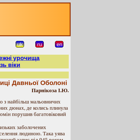
uk
ru
en
режні урочища
зь віки
иці Давньої Оболоні
Парнікоза І.Ю.
го з найбільш мальовничих
них дюнах, де колись плинула
гомін порушив багатовіковий
изьких заболочених
аселення людиною. Така уява
описний запис під 945 роком