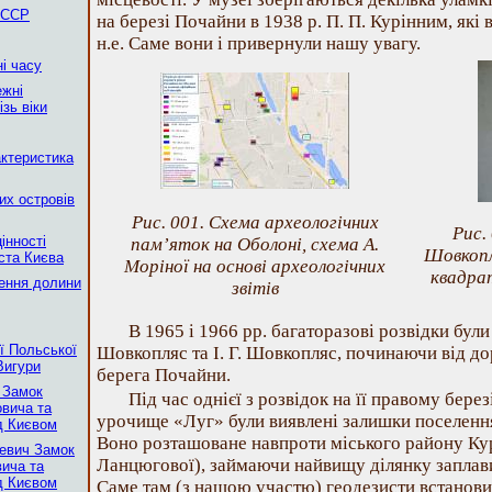
 ССР
на березі Почайни в 1938 р. П. П. Курінним, які
н.е. Саме вони і привернули нашу увагу.
і часу
ежні
зь віки
актеристика
ких островів
Рис. 001. Схема археологічних
Рис.
цінності
пам’яток на Оболоні, схема А.
Шовкопл
ста Києва
Моріної на основі археологічних
квадра
ення долини
звітів
В 1965 і 1966 рр. багаторазові розвідки були 
ії Польської
Шовкопляс та І. Г. Шовкопляс, починаючи від до
Вигури
берега Почайни.
 Замок
Під час однієї з розвідок на її правому бере
вича та
урочище «Луг» були виявлені залишки поселення
д Києвом
Воно розташоване навпроти міського району Куре
невич Замок
Ланцюгової), займаючи найвищу ділянку заплав
ича та
д Києвом
Саме там (з нашою участю) геодезисти встанов