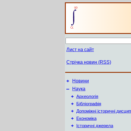
Лист на сайт
Стрічка новин (RSS)
+
Новини
–
Наука
+
Археологія
+
Бібліографія
+
Допоміжні історичні дисцип
+
Економіка
+
Історичні джерела