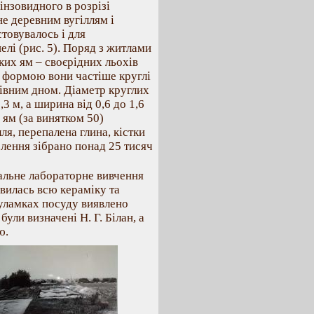
інзовидного в розрізі
не деревним вугіллям і
товувалось і для
пелі (рис. 5). Поряд з житлами
ких ям – своєрідних льохів
За формою вони частіше круглі
рівним дном. Діаметр круглих
,3 м, а ширина від 0,6 до 1,6
х ям (за винятком 50)
ля, перепалена глина, кістки
елення зібрано понад 25 тисяч
альне лабораторне вивчення
ивилась всю кераміку та
 уламках посуду виявлено
ули визначені Н. Г. Білан, а
ю.