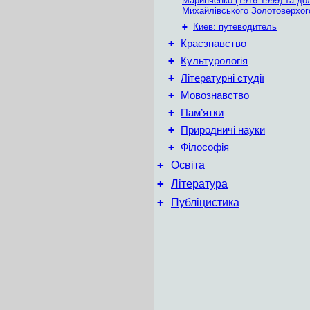
Маринченко (1916-1999) та до
Михайлівського Золотоверхог
+
Киев: путеводитель
+
Краєзнавство
+
Культурологія
+
Літературні студії
+
Мовознавство
+
Пам’ятки
+
Природничі науки
+
Філософія
+
Освіта
+
Література
+
Публіцистика