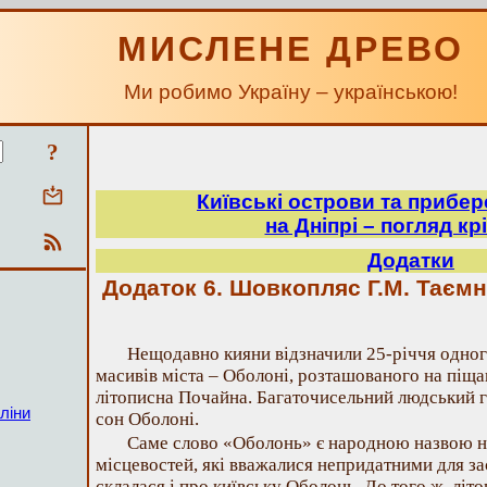
МИСЛЕНЕ ДРЕВО
Ми робимо Україну – українською!
?
Київські острови та прибе
на Дніпрі – погляд крі
Додатки
Додаток 6. Шовкопляс Г.М. Таємн
Нещодавно кияни відзначили 25-річчя одно
масивів міста – Оболоні, розташованого на піща
літописна Почайна. Багаточисельний людський 
ліни
сон Оболоні.
Саме слово «Оболонь» є народною назвою н
місцевостей, які вважалися непридатними для з
склалася і про київську Оболонь. До того ж, літ