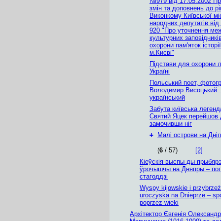
№979 від 17.05.2002 П
змін та доповнень до р
Виконкому Київської мі
народних депутатів від 
920 "Про уточнення меж
культурних заповідників
охорони пам'яток історі
м.Києві"
Підстави для охорони 
Україні
Польський поет, фотогр
Володимир Висоцький
український
Забута київська легенд
Святий Яцек перейшов 
замочивши ніг
+
Малі острови на Дніп
(
6
/ 57)
[2]
Кіеўскія выспы ды прыбяр
ўрочышчы на Дняпры – пог
стагоддзі
Wyspy kijowskie i przybrze
uroczyska na Dnieprze – spo
poprzez wieki
Архітектор Євгенія Олександр