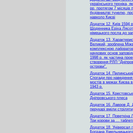
українського техніка, я
рр. протягом 7 місяців
будівництві тунелю, пр
навколо Києві
Додаток 12. Київ 1594 р
Щоденника Еріха Лясот
німецького посла до за
Додаток 13. Характерис
Великий, зроблена Між
комплексною лаборато
наукових основ заповід
1998 р. як частина прое
створення РЛП "Дніпров
острови".
Додаток 14. Пилинськи
Спогади про наведення
мостів в межах Києва в
1943 р.
Додаток 15. Крестовськи
Дніпровського плеса
Додаток 16. Лавров Д. 
перукарі вміли стріляти
Додаток 17. Поветкіна
Три корови за ... таблет
Додаток 18. Універсал 
Богдана Хмельницького