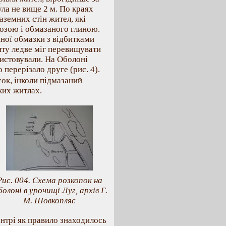
ула не вище 2 м. По краях
аземних стін жител, які
лозою і обмазаного глиною.
ної обмазки з відбитками
нту ледве міг перевищувати
ристовували. На Оболоні
перерізало друге (рис. 4).
ок, інколи підмазаний
ких житлах.
Рис. 004. Схема розкопок на
олоні в урочищі Луг, архів Г.
М. Шовкопляс
центрі як правило знаходилось