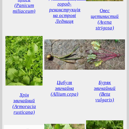
город-
(Panicum
реконструкція
Овес
miliaceum)
на острові
щетинистий
Ледниця
(Avena
strigosa)
Цибуля
Буряк
звичайна
звичайний
(Allium cepa)
(Beta
Хрін
vulgaris)
звичайний
(Armoracia
rusticana)