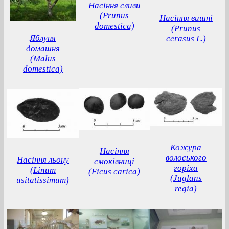
Насіння сливи
(Prunus
Насіння вишні
domestica)
(Prunus
Яблуня
cerasus L.)
домашня
(Malus
domestica)
Кожура
Насіння
волоського
Насіння льону
смоківниці
горіха
(Linum
(Ficus carica)
(Juglans
usitatissimum)
regia)