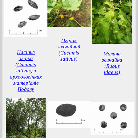
Огірок
звичайний
Насіння
(Cucumis
Малина
огірка
sativus)
звичайна
(Cucumis
(Rubus
sativus) з
idaeus)
археологічних
матеріалів
Подолу