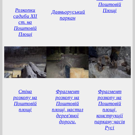
Поштовій
Розкопки
Площі
Давньоруський
садиби ХІІ
паркан
ст. на
Поштовій
Площі
Стіна
Фрагмент
Фрагмент
розкопу на
розкопу на
розкопу на
Поштовій
Поштовій
Поштовій
площі
площі, настил
площі,
дерев'яної
конструкції
дороги.
паркану часів
Русі