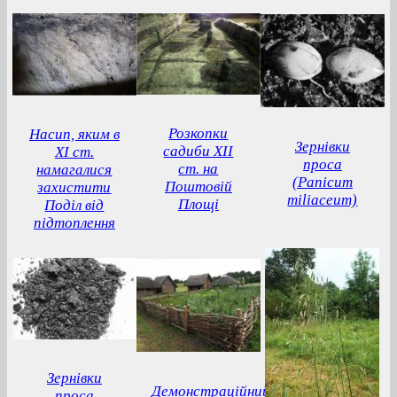
Розкопки
Насип, яким в
Зернівки
садиби ХІІ
ХІ ст.
проса
ст. на
намагалися
(Panicum
Поштовій
захистити
miliaceum)
Площі
Поділ від
підтоплення
Зернівки
Демонстраційний
проса