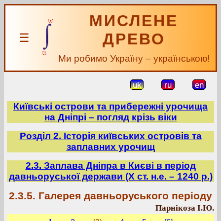
МИСЛЕНЕ
ДРЕВО
☰
Ми робимо Україну – українською!
uk
ru
en
Київські острови та прибережні урочища
на Дніпрі – погляд крізь віки
Розділ 2. Історія київських островів та
заплавних урочищ
2.3. Заплава Дніпра в Києві в період
давньоруської держави (Х ст. н.е. – 1240 р.)
2.3.5. Галерея давньоруського періоду
Парнікоза І.Ю.