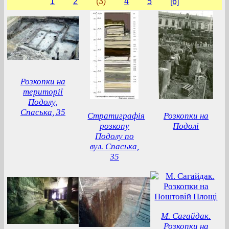
1
2
(3)
4
5
[6]
Розкопки на
території
Подолу,
Спаська, 35
Стратиграфія
Розкопки на
розкопу
Подолі
Подолу по
вул. Спаська,
35
М. Сагайдак.
Розкопки на