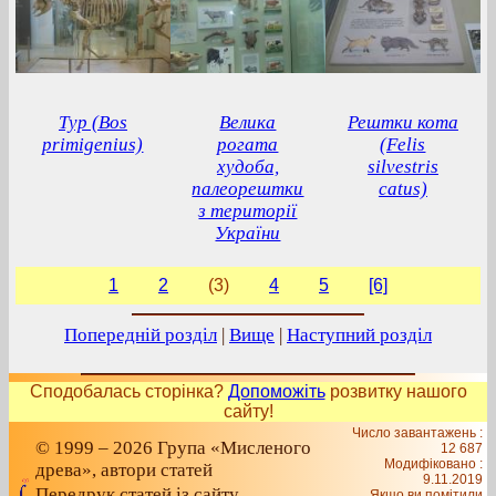
Тур (Bos
Велика
Рештки кота
primigenius)
рогата
(Felis
худоба,
silvestris
палеорештки
catus)
з території
України
1
2
(3)
4
5
[6]
Попередній розділ
|
Вище
|
Наступний розділ
Сподобалась сторінка?
Допоможіть
розвитку нашого
сайту!
Число завантажень :
© 1999 – 2026 Група «Мисленого
12 687
Модифіковано :
древа», автори статей
9.11.2019
Передрук статей із сайту
Якщо ви помітили