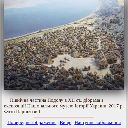
Північна частина Подолу в ХІІ ст., діорама з
експозиції Національного музею Історії України, 2017 р.
Фото Парнікози І.
Попереднє зображення
|
Вище
|
Наступне зображення