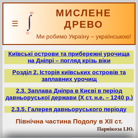
МИСЛЕНЕ
ДРЕВО
☰
Ми робимо Україну – українською!
Київські острови та прибережні урочища
на Дніпрі – погляд крізь віки
Розділ 2. Історія київських островів та
заплавних урочищ
2.3. Заплава Дніпра в Києві в період
давньоруської держави (Х ст. н.е. – 1240 р.)
2.3.5. Галерея давньоруського періоду
Північна частина Подолу в ХІІ ст.
Парнікоза І.Ю.