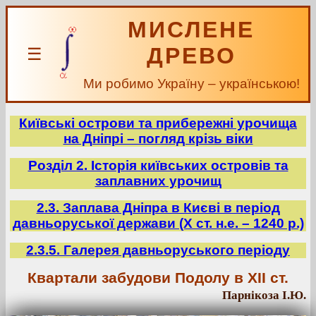
МИСЛЕНЕ
ДРЕВО
☰
Ми робимо Україну – українською!
Київські острови та прибережні урочища
на Дніпрі – погляд крізь віки
Розділ 2. Історія київських островів та
заплавних урочищ
2.3. Заплава Дніпра в Києві в період
давньоруської держави (Х ст. н.е. – 1240 р.)
2.3.5. Галерея давньоруського періоду
Квартали забудови Подолу в ХІІ ст.
Парнікоза І.Ю.