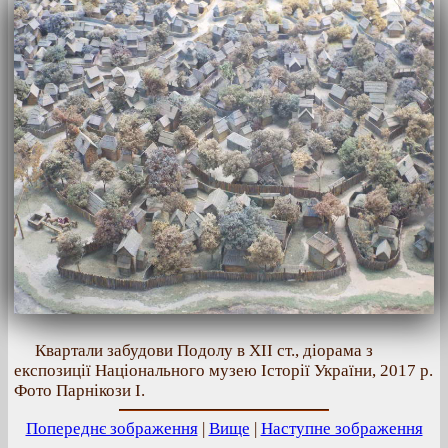
Квартали забудови Подолу в ХІІ ст., діорама з
експозиції Національного музею Історії України, 2017 р.
Фото Парнікози І.
Попереднє зображення
|
Вище
|
Наступне зображення