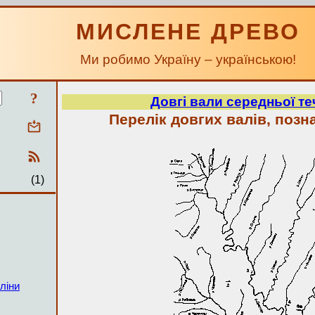
МИСЛЕНЕ ДРЕВО
Ми робимо Україну – українською!
?
Довгі вали середньої теч
Перелік довгих валів, позн
(1)
ліни