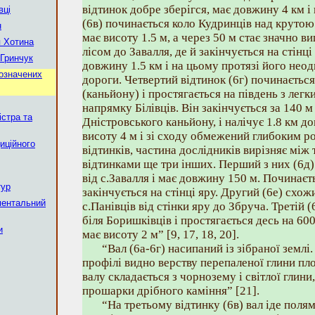
відтинок добре зберігся, має довжину 4 км і 
вці
(6в) починається коло Кудринців над крутою
н
має висоту 1.5 м, а через 50 м стає значно в
я Хотина
лісом до Завалля, де й закінчується на стінці
 Гринчук
довжину 1.5 км і на цьому протязі його нео
позначених
дороги. Четвертий відтинок (6г) починається
(каньйону) і простягається на південь з легк
напрямку Білівців. Він закінчується за 140 
істра та
Дністровського каньйону, і налічує 1.8 км д
висоту 4 м і зі сходу обмежений глибоким р
иційного
відтинків, частина дослідників вирізняє між т
відтинками ще три інших. Перший з них (6д) 
від с.Завалля і має довжину 150 м. Починаєт
тур
закінчується на стінці яру. Другий (6е) схож
ментальний
с.Панівців від стінки яру до Збруча. Третій
біля Боришківців і простягається десь на 60
и
має висоту 2 м” [9, 17, 18, 20].
“Вал (6а-6г) насипаний із зібраної землі. 
профілі видно верству перепаленої глини пло
валу складається з чорнозему і світлої глини
прошарки дрібного каміння” [21].
“На третьому відтинку (6в) вал іде поля