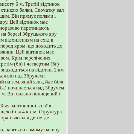
висоту 6 м. Третій відтинок
 стінкою балки. Спочатку вал
ищим. Він прямує полями і
 яру. Цей відтинок має
дноразово перетинають
 на березі Збруцького яру
им відхиленням на схід в
м перед яром, що доходить до
овжини. Цей відтинок має
овом. Крім перелічених
ретім (6в) і четвертим (6г)
знаходиться на відстані 2 км
ься він над Збручем і
ий на земляний язик, йде біля
 (6ж) починається над Збручем
0 м. Він сильно понищений і
Біля залізничної колії в
щею біля 4 кв. м. Структура
, трапляються де-не-де
ми, навіть на самому насипу