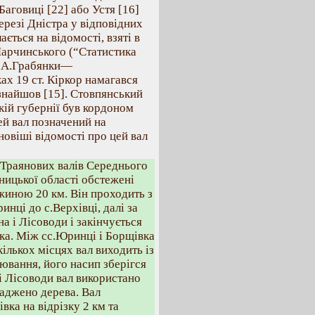
Баговиці [22] або Устя [16]
резі Дністра у відповідних
ється на відомості, взяті в
Марчинського (“Статистика
 в А.Грабянки—
ах 19 ст. Кіркор намагався
е знайшов [15]. Стовпянський
кій губернії був кордоном
ей вал позначений на
новіші відомості про цей вал
 Траянових валів Середнього
ницької області обстежені
иною 20 км. Він проходить з
инці до с.Верхівці, далі за
а і Лісоводи і закінчується
рка. Між сс.Юринці і Борщівка
кількох місцях вал виходить із
ювання, його насип зберігся
 і Лісоводи вал використано
саджено дерева. Вал
вка на відрізку 2 км та