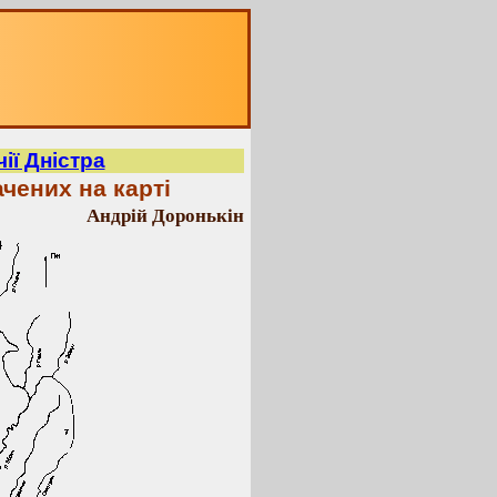
ії Дністра
ачених на карті
Андрій Доронькін