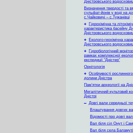
Дністровського водосхови
Визначення твердості та в
сульфат-йонів у воді на ді
с.Чайковичі – с.Тужанівці
+
Гідрохімічна та літохімі
характеристика басейну Дн
Дністровського водосхови
+
Еколого-геохімічна хара
Дністровського водосхови
+
Гідробіологічний монітор
рамках комплексної еколог
експедиції “Дністер”
Орнітологія
+
Особливості рослинного
долини Дністра
Пам’ятки археології на Дні
Мегалітичний культовий к
Дністрі
–
Довгі вали середньої теч
Влаштування довгих ва
Відомості про довгі вал
Вал біля сіл Онут і Са
Вал біля села Баламут