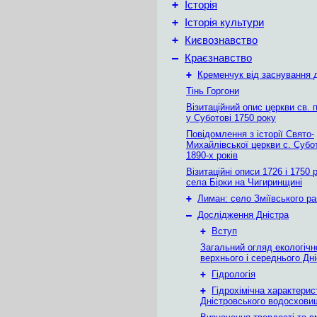
+
Історія
+
Історія культури
+
Києвознавство
–
Краєзнавство
+
Кременчук від заснування д
Тінь Горгони
Візитаційний опис церкви св. 
у Суботові 1750 року
Повідомлення з історії Свято-
Михайлівської церкви с. Субо
1890-х років
Візитаційні описи 1726 і 1750 
села Бірки на Чигиринщині
+
Лиман: село Зміївського р
–
Дослідження Дністра
+
Вступ
Загальний огляд екологічн
верхнього і середнього Дн
+
Гідрологія
+
Гідрохімічна характерис
Дністровського водосхови