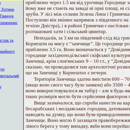
приблизно через 1.5 км від урочища Городище за
н
йому вже не стають на заваді ні орні площі, ні сі
я Хотина
зруби. У лісі між селами Зелена Липа і Гринячка
 Гринчук
Поступово він змінює напрямок з південного на 
позначених
течією Дністра), і в районі Гринячки є настільк
розташовані хати і сільський цвинтар.
Неподалік, за 3 км на південний схід від гри
істра та
Корнешти на мису є “замчище”. Це городище ро
приблизно 3.5 га. Воно визначається у “Довідник
иційного
городище західноподільської скіфської культури.
Замчищі, крім слов'янських 9 – 10 ст., у “Довідн
сказано, чи проводилися там археологічні розко
тур
що на Замчищі у Корнештах є печери.
ментальний
Територія Замчища здатна вмістити 600 – 70
(якщо воно свого часу було замком) або 3500 – 
и
воно використовувалося як табір) – але в будь-
таких розмірів могло бути серйозним фактором п
Вище зазначалося, що спроби нанести на ка
бесарабських і молдавських городищ, датованих 
наводять на думку, що вони були прикордонними
Замчище. Воно могло б захищати правобережжя 
лівого берега у тому випадку, якби вони перейш