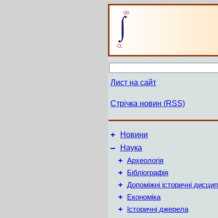
Лист на сайт
Стрічка новин (RSS)
+
Новини
–
Наука
+
Археологія
+
Бібліографія
+
Допоміжні історичні дисцип
+
Економіка
+
Історичні джерела