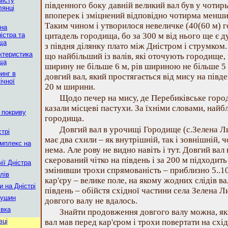
місту
південного боку давній великий вал був у чотир
лянці
впоперек і зміцнений відповідно чотирма менш
Таким чином і утворилося невеличке (40(60 м) г
чна
істра та
цитадель городища, бо за 300 м від нього ще є д
ща
з півдня ділянку плато між Дністром і струмком
ктеристика
що найбільший із валів, які оточують городище, 
ща
ширину не більше 6 м, рів шириною не більше 5 
инг в
довгий вал, який простягається від мису на півд
ічної
20 м ширини.
Щодо печер на мису, де Перебиківське город
казали місцеві пастухи. За їхніми словами, найб
 покриву
городища.
Довгий вал в урочищі Городище (с.Зелена Ли
стрі
має два схили – як внутрішній, так і зовнішній, 
омплекс на
нема. Але рову не видно навіть і тут. Довгий вал
скерований чітко на південь і за 200 м підходить 
ії Дністра
змінивши трохи спрямованість – приблизно 5..10(
лів
кар'єру – велике поле, на якому жодних слідів ва
и на Дністрі
південь – обійстя східної частини села Зелена Л
мушин
довгого валу не вдалось.
івка
Знайти продовження довгого валу можна, як
вці
вал мав перед кар'єром і трохи повертати на схід