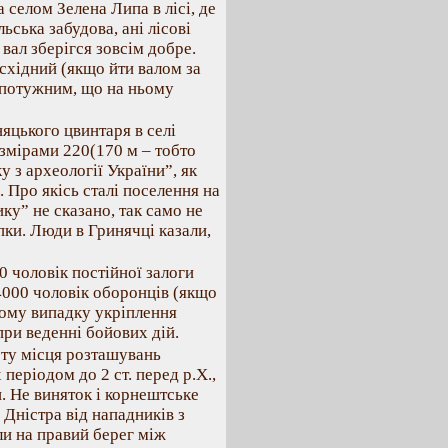
 селом Зелена Липа в лісі, де
льська забудова, ані лісові
 вал зберігся зовсім добре.
східний (якщо йти валом за
и потужним, що на ньому
няцького цвинтаря в селі
змірами 220(170 м – тобто
у з археології України”, як
 Про якісь сталі поселення на
ику” не сказано, так само не
пки. Люди в Гринячці казали,
0 чоловік постійної залоги
4000 чоловік оборонців (якщо
якому випадку укріплення
ри веденні бойових дій.
рту місця розташувань
періодом до 2 ст. перед р.Х.,
. Не виняток і корнештське
Дністра від нападників з
ли на правий берег між