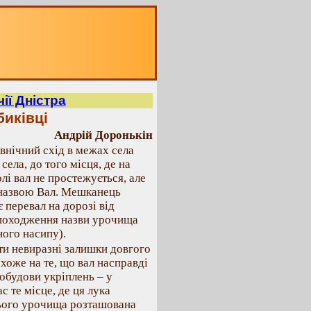
ії Дністра
биківці
Андрій Доронькін
внічний схід в межах села
села, до того місця, де на
лі вал не простежується, але
д назвою Вал. Мешканець
 перевал на дорозі від
 походження назви урочища
ного насипу).
ти невиразні залишки довгого
схоже на те, що вал насправді
побудови укріплень – у
с те місце, де ця лука
цього урочища розташована