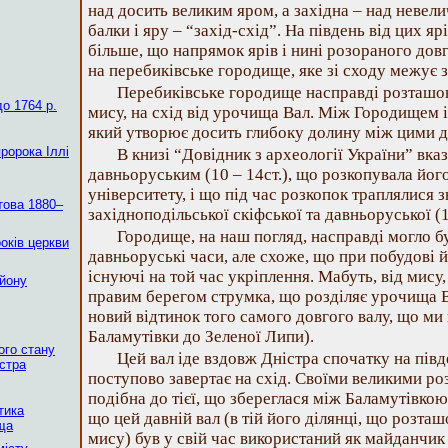
над досить великим яром, а західна – над неве
балки і яру – “захід-схід”. На південь від цих яр
більше, що напрямок ярів і нині розораного дов
на перебиківське городище, яке зі сходу межує 
Перебиківське городище насправді розташов
о 1764 р.
мису, на схід від урочища Вал. Між Городищем і
який утворює досить глибоку долину між цими 
пророка Іллі
В книзі “Довідник з археології України” вка
давньоруським (10 – 14ст.), що розкопувала йог
університету, і що під час розкопок траплялися з
това 1880–
західноподільської скіфської та давньоруської (10
Городище, на наш погляд, насправді могло б
років церкви
давньоруські часи, але схоже, що при побудові 
існуючі на той час укріплення. Мабуть, від мису
айону
правим берегом струмка, що розділяє урочища В
новий відтинок того самого довгого валу, що ми
Баламутівки до Зеленої Липи).
ого стану
Цей вал іде вздовж Дністра спочатку на півде
істра
поступово завертає на схід. Своїми великими ро
подібна до тієї, що збереглася між Баламутівко
тика
що цей давній вал (в тій його ділянці, що розта
ща
мису) був у свій час використаний як майданчик