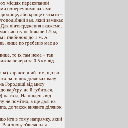
ьох місцях перекопаний
ими поперечними валами.
ородище, або краще сказати –
угоподібний вал, який замикає
. Для підтвердження вкажемо,
має висоту не більше 1.5 м,
м і глибиною до 1 м. А
ень, лише по гребеню має до
ище, то їх там нема – так
лижча печера за 0.5 км від
па) характерний тим, що він
чого на інших ділянках валу
 на Городищі від мису
до кар'єру, де й губиться,
 на схід. На південь від
лу не помітно, а ще далі на
ипа, де також виявити ділянок
що йти в тому напрямку, який
. Вал знову з'являється