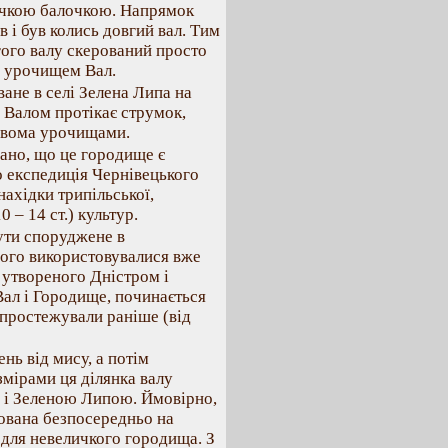
личкою балочкою. Напрямок
ів і був колись довгий вал. Тим
гого валу скерований просто
з урочищем Вал.
ане в селі Зелена Липа на
 Валом протікає струмок,
двома урочищами.
зано, що це городище є
о експедиція Чернівецького
нахідки трипільської,
 – 14 ст.) культур.
ути споруджене в
його використовувалися вже
, утвореного Дністром і
ал і Городище, починається
 простежували раніше (від
нь від мису, а потім
змірами ця ділянка валу
ю і Зеленою Липою. Ймовірно,
шована безпосередньо на
 для невеличкого городища. З