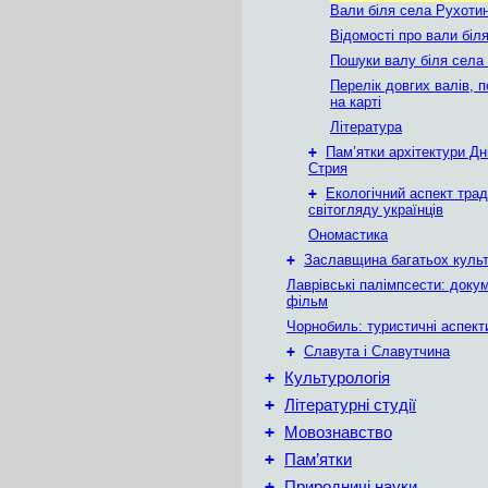
Вали біля села Рухоти
Відомості про вали біл
Пошуки валу біля села
Перелік довгих валів, 
на карті
Література
+
Пам’ятки архітектури Дн
Стрия
+
Екологічний аспект трад
світогляду українців
Ономастика
+
Заславщина багатьох куль
Лаврівські палімпсести: доку
фільм
Чорнобиль: туристичні аспект
+
Славута і Славутчина
+
Культурологія
+
Літературні студії
+
Мовознавство
+
Пам’ятки
+
Природничі науки