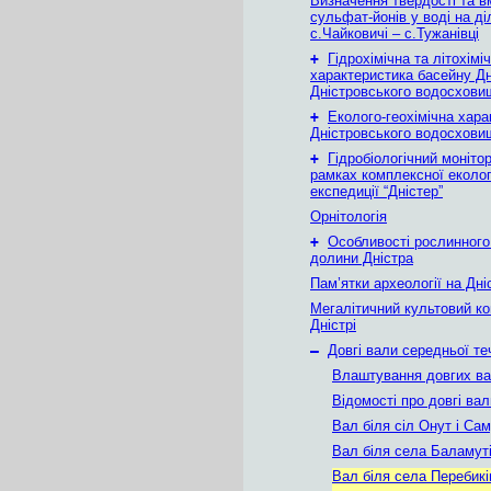
Визначення твердості та в
сульфат-йонів у воді на ді
с.Чайковичі – с.Тужанівці
+
Гідрохімічна та літохімі
характеристика басейну Дн
Дністровського водосхови
+
Еколого-геохімічна хара
Дністровського водосхови
+
Гідробіологічний монітор
рамках комплексної еколог
експедиції “Дністер”
Орнітологія
+
Особливості рослинного
долини Дністра
Пам’ятки археології на Дні
Мегалітичний культовий к
Дністрі
–
Довгі вали середньої теч
Влаштування довгих ва
Відомості про довгі вал
Вал біля сіл Онут і Са
Вал біля села Баламут
Вал біля села Перебикі