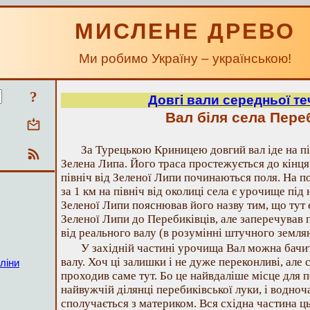
МИСЛЕНЕ ДРЕВО
Ми робимо Україну – українською!
?
Довгі вали середньої теч
Вал біля села Пере
За Турецькою Криницею довгий вал іде на пі
Зелена Липа. Його траса простежується до кінця 
північ від Зеленої Липи починаються поля. На по
за 1 км на північ від околиці села є урочище пі
Зеленої Липи пояснював його назву тим, що тут є
Зеленої Липи до Перебиківців, але заперечував
від реального валу (в розумінні штучного земля
У західній частині урочища Вал можна бачи
валу. Хоч ці залишки і не дуже переконливі, але 
ліни
проходив саме тут. Бо це найвдаліше місце для 
найвужчій ділянці перебиківської луки, і водноча
сполучається з материком. Вся східна частина 