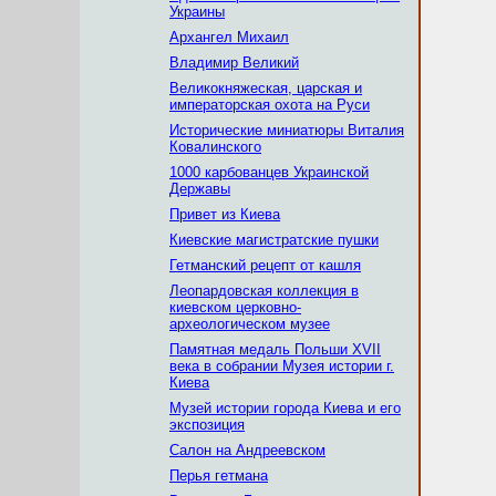
Украины
Архангел Михаил
Владимир Великий
Великокняжеская, царская и
императорская охота на Руси
Исторические миниатюры Виталия
Ковалинского
1000 карбованцев Украинской
Державы
Привет из Киева
Киевские магистратские пушки
Гетманский рецепт от кашля
Леопардовская коллекция в
киевском церковно-
археологическом музее
Памятная медаль Польши ХVII
века в собрании Музея истории г.
Киева
Музей истории города Киева и его
экспозиция
Салон на Андреевском
Перья гетмана