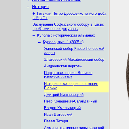
–
История
+
Гетьман Петро Дорошенко та його доба
в Україні
Заснування Софійського собору в Києві:
проблеми нових датувань
–
Купола : исторический альманах
–
Купола, вып. 1 (2005 г.)
Успенский собор Киево-Печерской
лавры
Златоверхий Михайловский собор
Андреевская церковь
Портретная серия. Великие
киевские князья
Историческая серия: княжение
Рюрика
Дмитрий Вишневецкий
Петр Конашевич-Сагайдачный
Богдан Хмельницкий
Иван Выговский
Павел Тетеря
Административные чины казацкой