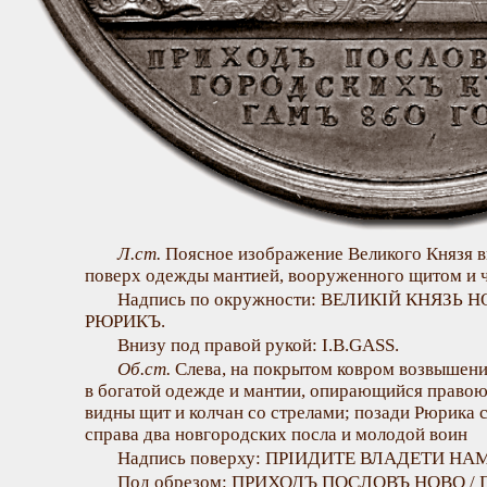
Л.ст.
Поясное изображение Великого Князя в
поверх одежды мантией, вооруженного щитом и 
Надпись по окружности: ВЕЛИКIЙ КНЯЗЬ
РЮРИКЪ.
Внизу под правой рукой: І.В.GASS.
Об.ст.
Слева, на покрытом ковром возвышени
в богатой одежде и мантии, опирающийся правою 
видны щит и колчан со стрелами; позади Рюрика 
справа два новгородских посла и молодой воин
Надпись поверху: ПРIИДИТЕ ВЛАДEТИ НА
Под обрезом: ПРИХОДЪ ПОСЛОВЪ НОВО / 