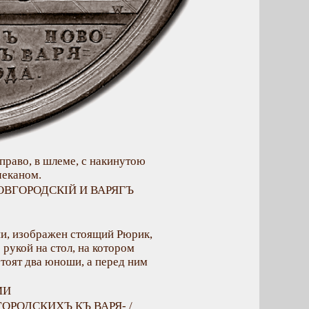
право, в шлеме, с накинутою
чеканом.
 НОВГОРОДСКIЙ И ВАРЯГЪ
и, изображен стоящий Рюрик,
рукой на стол, на котором
стоят два юноши, а перед ним
МИ
ГОРОДСКИХЪ КЪ ВАРЯ- /