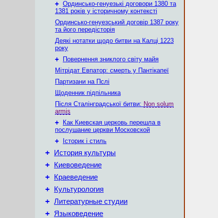
+
Ординсько-генуезькі договори 1380 та
1381 років у історичному контексті
Ординсько-генуезський договір 1387 року
та його передісторія
Деякі нотатки щодо битви на Калці 1223
року
+
Повернення зниклого світу майя
Мітрідат Евпатор: смерть у Пантікапеї
Партизани на Пслі
Щоденник підпільника
Після Сталінградської битви:
Non solum
armis
+
Как Киевская церковь перешла в
послушание церкви Московской
+
Історик і стиль
+
История культуры
+
Киевоведение
+
Краеведение
+
Культурология
+
Литературные студии
+
Языковедение