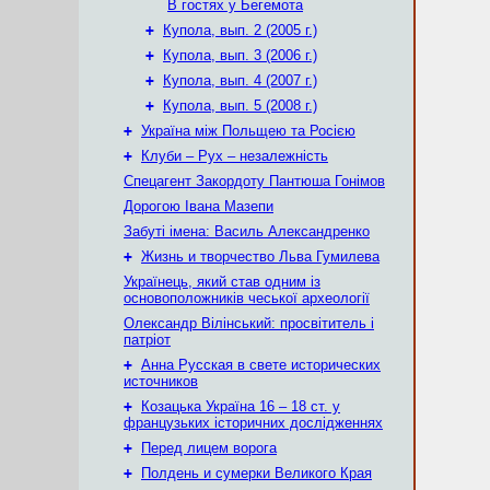
В гостях у Бегемота
+
Купола, вып. 2 (2005 г.)
+
Купола, вып. 3 (2006 г.)
+
Купола, вып. 4 (2007 г.)
+
Купола, вып. 5 (2008 г.)
+
Україна між Польщею та Росією
+
Клуби – Рух – незалежність
Спецагент Закордоту Пантюша Гонімов
Дорогою Івана Мазепи
Забуті імена: Василь Александренко
+
Жизнь и творчество Льва Гумилева
Українець, який став одним із
основоположників чеської археології
Олександр Вілінський: просвітитель і
патріот
+
Анна Русская в свете исторических
источников
+
Козацька Україна 16 – 18 ст. у
французьких історичних дослідженнях
+
Перед лицем ворога
+
Полдень и сумерки Великого Края