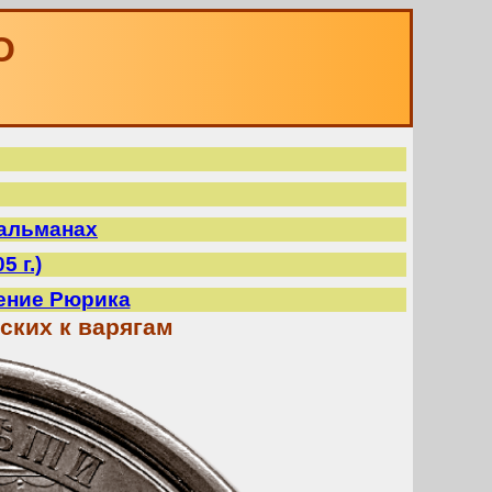
О
 альманах
5 г.)
жение Рюрика
ских к варягам