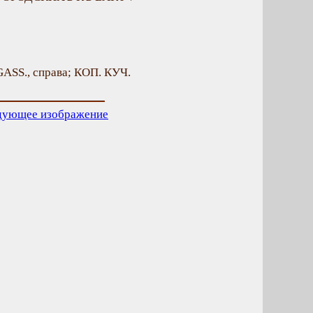
 GASS., cправа; КОП. КУЧ.
дующее изображение