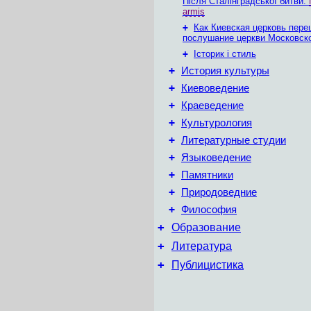
Після Сталінградської битви:
armis
+
Как Киевская церковь пере
послушание церкви Московск
+
Історик і стиль
+
История культуры
+
Киевоведение
+
Краеведение
+
Культурология
+
Литературные студии
+
Языковедение
+
Памятники
+
Природоведние
+
Философия
+
Образование
+
Литература
+
Публицистика