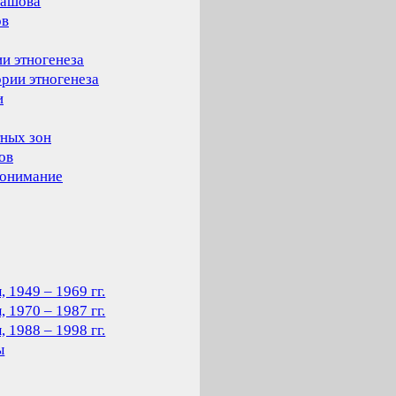
лашова
ов
и этногенеза
ории этногенеза
и
тных зон
ов
понимание
 1949 – 1969 гг.
 1970 – 1987 гг.
 1988 – 1998 гг.
ы