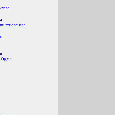
илева
а
ии этногенеза
ды
я
й Орды