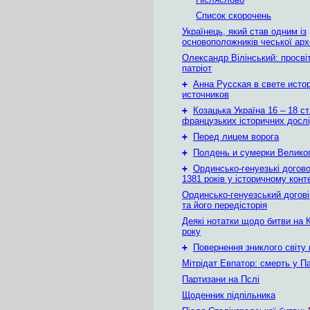
Список скорочень
Українець, який став одним із
основоположників чеської арх
Олександр Вілінський: просвіт
патріот
+
Анна Русская в свете исто
источников
+
Козацька Україна 16 – 18 ст
французьких історичних досл
+
Перед лицем ворога
+
Полдень и сумерки Велико
+
Ординсько-генуезькі догово
1381 років у історичному конт
Ординсько-генуезський догові
та його передісторія
Деякі нотатки щодо битви на 
року
+
Повернення зниклого світу
Мітрідат Евпатор: смерть у Па
Партизани на Пслі
Щоденник підпільника