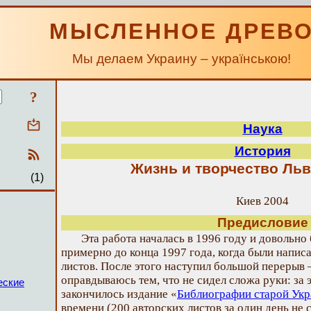
МЫСЛЕННОЕ ДРЕВ
Мы делаем Украину – українською!
?
Наука
История
Жизнь и творчество Ль
(1)
Киев 2004
Предисловие
Эта работа началась в 1996 году и довольн
примерно до конца 1997 года, когда были напис
листов. После этого наступил большой перерыв –
оправдываюсь тем, что не сидел сложа руки: за 
еские
закончилось издание «
Библиографии старой Ук
времени (200 авторских листов за один день не 