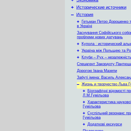
Экономика
+
Исторические источники
–
История
+
Гетьман Петро Дорошенко т
в Україні
Заснування Софійського собор
проблеми нових датувань
+
Купола : исторический аль
+
Україна між Польщею та Ро
+
Клуби – Рух – незалежніст
Спецагент Закордоту Пантюша
Дорогою Івана Мазепи
Забуті імена: Василь Алекса
–
Жизнь и творчество Льва 
+
Біографічні відомості пр
Л.М.Гумільова
+
Характеристика наукової
Гумільова
+
Суспільний резонанс пр
Гумільова
+
Додаткові екскурси
Післяслово