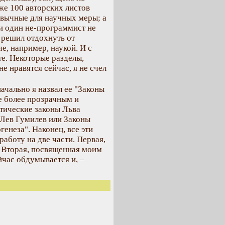
оже 100 авторских листов
ивычные для научных меры; а
ни один не-программист не
я решил отдохнуть от
е, например, наукой. И с
те. Некоторые разделы,
е нравятся сейчас, я не счел
ачально я назвал ее "Законы
ие более прозрачным и
тические законы Льва
"Лев Гумилев или Законы
генеза". Наконец, все эти
работу на две части. Первая,
. Вторая, посвященная моим
йчас обдумывается и, –