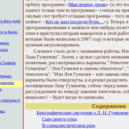
орбиту программа «
Мысленное древо
» (а это т
одного только текста программы – считая на пр
сколько сил требует отладки программы – того 
а його доба
поймет: «
Кто не жил посреди бури…
»). Теперь 
программирования и заняться чем-нибудь полегч
у в Києві:
этим я приступил вторым наворотом к этой рабо
которые были написаны в 1997 году и которые мн
манах
нужным актуализировать.
сією
Сложнее стало дело с названием работы. Изн
ь
Льва Гумилева". Затем, с целью сделать назван
понятным, рассматривались варианты "Этногене
 Гонімов
Гумилева", "Лев Гумилев и законы этногенеза", 
этногенеза", "Или Лев Гумилев – или законы этно
ндренко
варианты были отвергнуты, и я решил разделить 
Гумилева
посвященная Льву Гумилеву, сейчас перед вами
о
рассуждением по поводу законов этногенеза, се
иншаллах! – будет когда-то написана.
 діяльності
Содержание
аць
Биографические сведения о Л. Н. Гумилеве
Сын своего отца
В социалистическом раю