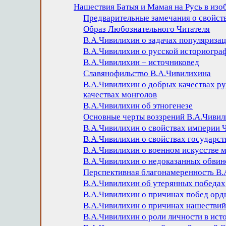
Нашествия Батыя и Мамая на Русь в из
Предварительные замечания о свойст
Образ Любознательного Читателя
В.А.Чивилихин о задачах популяриза
В.А.Чивилихин о русской историогра
В.А.Чивилихин – источниковед
Славянофильство В.А.Чивилихина
В.А.Чивилихин о добрых качествах ру
качествах монголов
В.А.Чивилихин об этногенезе
Основные черты воззрений В.А.Чивил
В.А.Чивилихин о свойствах империи 
В.А.Чивилихин о свойствах государс
В.А.Чивилихин о военном искусстве 
В.А.Чивилихин о недоказанных обвин
Перспективная благонамеренность В
В.А.Чивилихин об утерянных победах
В.А.Чивилихин о причинах побед орд
В.А.Чивилихин о причинах нашествий
В.А.Чивилихин о роли личности в ист