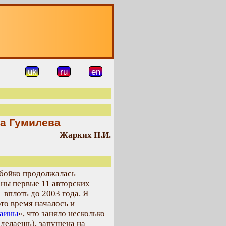
О
uk
ru
en
ва Гумилева
Жарких Н.И.
о бойко продолжалась
аны первые 11 авторских
 вплоть до 2003 года. Я
это время началось и
раины
», что заняло несколько
сделаешь), запущена на