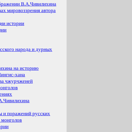
ображении В.А.Чивилихина
вах мировоззрения автора
ции истории
фии
сского народа и дурных
ихина на историю
Чингис-хана
тва чжурчженей
монголов
ениях
.А.Чивилихина
ы и поражений русских
 монголов
ории