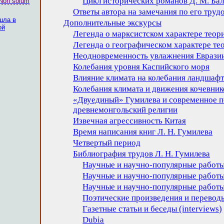
Цикл исторических романов Д. М. Ба
Non solum
Ответы автора на замечания по его труд
шла в
Дополнительные экскурсы
ой
Легенда о марксистском характере теори
Легенда о географическом характере те
Неодновременность увлажнения Еврази
Колебания уровня Каспийского моря
Влияние климата на колебания ландшаф
Колебания климата и движения кочевник
«Двуединый» Гумилева и современное 
древнемонгольский религии
Извечная агрессивность Китая
Время написания книг Л. Н. Гумилева
Четвертый период
Библиография трудов Л. Н. Гумилева
Научные и научно-популярные работы,
Научные и научно-популярные работы,
Научные и научно-популярные работы,
Поэтические произведения и перевод
Газетные статьи и беседы (interviews)
Dubia