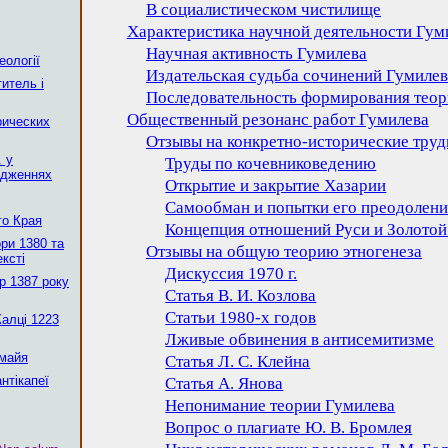
В социалистическом чистилище
Характеристика научной деятельности Гум
Научная активность Гумилева
еології
Издательская судьба сочинений Гумилев
итель і
Последовательность формирования теор
Общественный резонанс работ Гумилева
рических
Отзывы на конкретно-исторические тру
. у
Труды по кочевниковедению
ідженнях
Открытие и закрытие Хазарии
Самообман и попытки его преодолени
го Края
Концепция отношений Руси и Золото
ри 1380 та
Отзывы на общую теорию этногенеза
ексті
Дискуссия 1970 г.
р 1387 року
Статья В. И. Козлова
Статьи 1980-х годов
Калці 1223
Лживые обвинения в антисемитизме
 майя
Статья Л. С. Клейна
нтікапеї
Статья А. Янова
Непонимание теории Гумилева
Вопрос о плагиате Ю. В. Бромлея