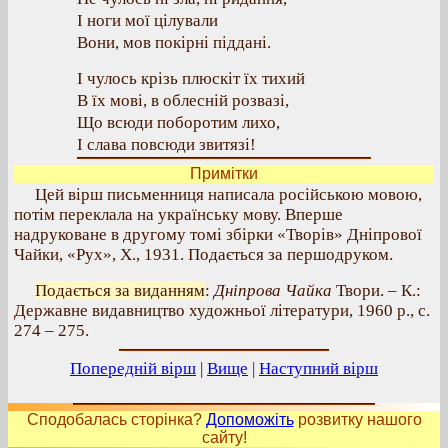
І ноги мої цілували
Вони, мов покірні піддані.
І чулось крізь плюскіт їх тихий
В їх мові, в облесній розвазі,
Що всюди поборотим лихо,
І слава повсюди звитязі!
Примітки
Цей вірш письменниця написала російською мовою,
потім переклала на українську мову. Вперше
надруковане в другому томі збірки «Творів» Дніпрової
Чайки, «Рух», X., 1931. Подається за першодруком.
Подається за виданням
:
Дніпрова Чайка
Твори. – К.:
Державне видавництво художньої літератури, 1960 р., с.
274 – 275.
Попередній вірш
|
Вище
|
Наступний вірш
Сподобалась сторінка?
Допоможіть
розвитку нашого
сайту!