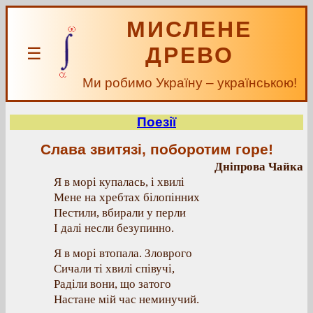
МИСЛЕНЕ
ДРЕВО
☰
Ми робимо Україну – українською!
Поезії
Слава звитязі, поборотим горе!
Дніпрова Чайка
Я в морі купалась, і хвилі
Мене на хребтах білопінних
Пестили, вбирали у перли
І далі несли безупинно.
Я в морі втопала. Зловрого
Сичали ті хвилі співучі,
Раділи вони, що затого
Настане мій час неминучий.