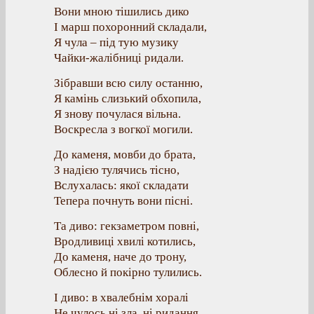
Вони мною тішились дико
І марш похоронний складали,
Я чула – під тую музику
Чайки-жалібниці ридали.
Зібравши всю силу останню,
Я камінь слизький обхопила,
Я знову почулася вільна.
Воскресла з вогкої могили.
До каменя, мовби до брата,
З надією тулячись тісно,
Вслухалась: якої складати
Тепера почнуть вони пісні.
Та диво: гекзаметром повні,
Вродливиці хвилі котились,
До каменя, наче до трону,
Облесно й покірно тулились.
І диво: в хвалебнім хоралі
Не чулось ні зла, ні ридання,