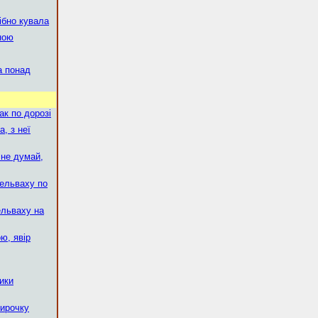
ібно кувала
ною
а понад
ак по дорозі
, з неї
 не думай,
ельваху по
ельваху на
ю, явір
ики
тирочку