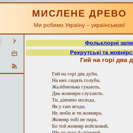
МИСЛЕНЕ ДРЕВО
Ми робимо Україну – українською!
?
Фольклорні зап
Рекрутські та жовнірсь
Гий на горі два 
Гий на горі два дуби,
На них сидять голуби,
Жалібненько гукають,
Два жовняри слухають.
Ти, дівчино молода,
Як у гаю ягода,
Не люби ж ти жовняра,
Жовняр тобі не пара,
Бо той жовняр войсковий,
Ще до того й світовий.