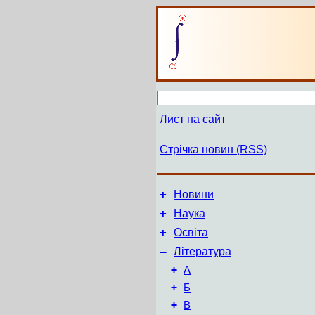
Лист на сайт
Стрічка новин (RSS)
+
Новини
+
Наука
+
Освіта
–
Література
+
А
+
Б
+
В