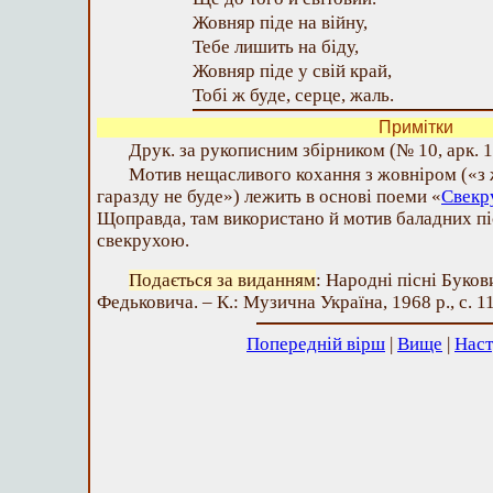
Жовняр піде на війну,
Тебе лишить на біду,
Жовняр піде у свій край,
Тобі ж буде, серце, жаль.
Примітки
Друк. за рукописним збірником (№ 10, арк. 1
Мотив нещасливого кохання з жовніром («з
гаразду не буде») лежить в основі поеми «
Свекр
Щоправда, там використано й мотив баладних пі
свекрухою.
Подається за виданням
: Народні пісні Буко
Федьковича. – К.: Музична Україна, 1968 р., с. 1
Попередній вірш
|
Вище
|
Наст