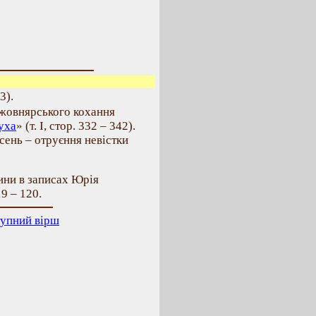
3).
 жовнярського кохання
уха
» (т. І, стор. 332 – 342).
сень – отруєння невістки
вини в записах Юрія
19 – 120.
упний вірш