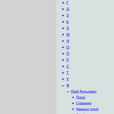
+
Г
+
Д
+
З
+
К
+
Л
+
М
+
Н
+
О
+
П
+
Р
+
С
+
Т
+
У
–
Ф
–
Юрій Федькович
+
Поезії
+
Співаники
+
Німецькі поезії