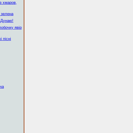
з хмаров,
 зелена
а Дунаю!
лобочку явір
і пісні
ча