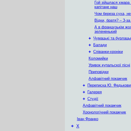
Гой зійшлася хмара 
капітане наш
Чом береза суха, не
Відки, братя? – З-з
А в французькім жо
зелененький
+
Чумацькі та бурлацьк
+
Балади
+
Співанки-хроніки
Коломийки
Уривок купальскої пісні
Приповідки
Алфавітний покажчик
+
Переписка Ю. Федькови
+
Галерея
+
Студії
Алфавітний покажчик
Хронологічний покажчик
Іван Франко
+
Х