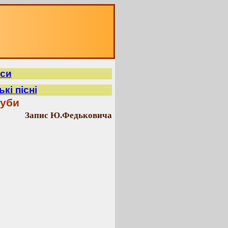
иси
кі пісні
дуби
Запис Ю.Федьковича