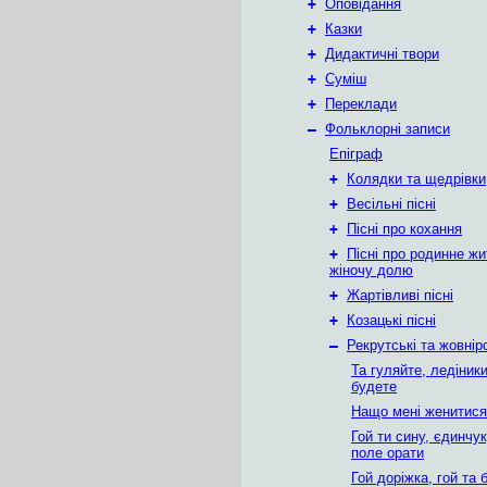
+
Оповідання
+
Казки
+
Дидактичні твори
+
Суміш
+
Переклади
–
Фольклорні записи
Епіграф
+
Колядки та щедрівки
+
Весільні пісні
+
Пісні про кохання
+
Пісні про родинне жи
жіночу долю
+
Жартівливі пісні
+
Козацькі пісні
–
Рекрутські та жовнірс
Та гуляйте, ледіники
будете
Нащо мені женитися
Гой ти сину, єдинчук
поле орати
Гой доріжка, гой та 