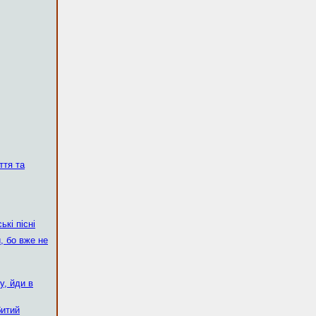
ття та
ькі пісні
, бо вже не
у, йди в
битий