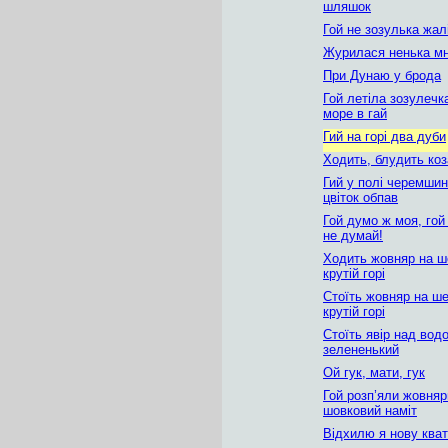
шляшок
Гой не зозулька жал
Журилася ненька м
При Дунаю у брода
Гой летіла зозулечк
море в гай
Гий на горі два дуби
Ходить, блудить коз
Гий у полі черемшина
цвіток обпав
Гой думо ж моя, гой
не думай!
Ходить жовняр на ш
крутій горі
Стоїть жовняр на ш
крутій горі
Стоїть явір над водо
зелененький
Ой гук, мати, гук
Гой розп’яли жовняр
шовковий наміт
Відхилю я нову ква