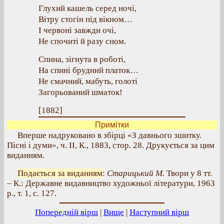
Глухий кашель серед ночі,
Вітру стогін під вікном…
І червоні завжди очі,
Не спочиті й разу сном.
Спина, зігнута в роботі,
На спині брудний платок…
Не смачний, мабуть, голоті
Загорьований шматок!
[1882]
Примітки
Вперше надруковано в збірці «З давнього зшитку.
Пісні і думи», ч. II, К., 1883, стор. 28. Друкується за цим
виданням.
Подається за виданням
:
Старицький М.
Твори у 8 тт.
– К.: Державне видавництво художньої літератури, 1963
р., т. 1, с. 127.
Попередній вірш
|
Вище
|
Наступний вірш