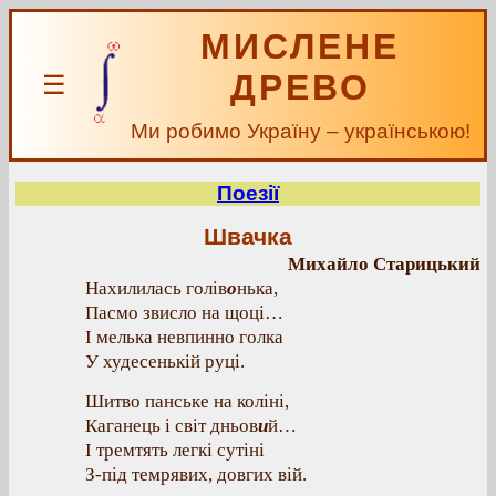
МИСЛЕНЕ
ДРЕВО
☰
Ми робимо Україну – українською!
Поезії
Швачка
Михайло Старицький
Нахилилась голів
о
нька,
Пасмо звисло на щоці…
І мелька невпинно голка
У худесенькій руці.
Шитво панське на коліні,
Каганець і світ дньов
и
й…
І тремтять легкі сутіні
З-під темрявих, довгих вій.