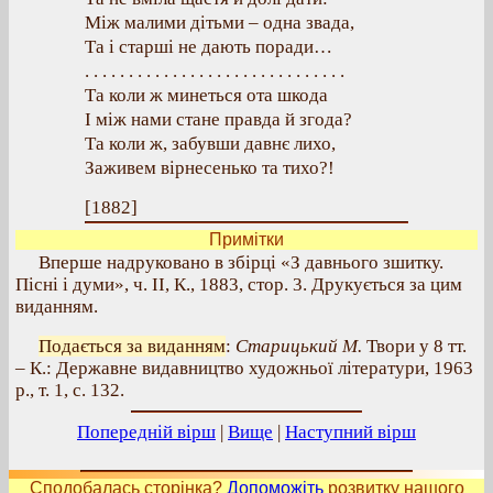
Між малими дітьми – одна звада,
Та і старші не дають поради…
. . . . . . . . . . . . . . . . . . . . . . . . . . . . . .
Та коли ж минеться ота шкода
І між нами стане правда й згода?
Та коли ж, забувши давнє лихо,
Заживем вірнесенько та тихо?!
[1882]
Примітки
Вперше надруковано в збірці «З давнього зшитку.
Пісні і думи», ч. II, К., 1883, стор. 3. Друкується за цим
виданням.
Подається за виданням
:
Старицький М.
Твори у 8 тт.
– К.: Державне видавництво художньої літератури, 1963
р., т. 1, с. 132.
Попередній вірш
|
Вище
|
Наступний вірш
Сподобалась сторінка?
Допоможіть
розвитку нашого