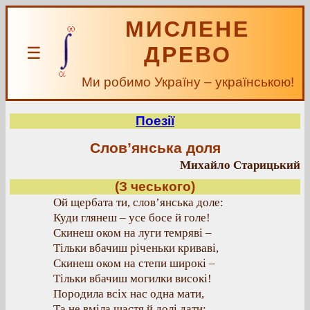
МИСЛЕНЕ
ДРЕВО
☰
Ми робимо Україну – українською!
Поезії
Слов’янська доля
Михайло Старицький
(З чеського)
Ой щербата ти, слов’янська доле:
Куди глянеш – усе босе й голе!
Скинеш оком на луги темряві –
Тільки вбачиш річеньки криваві,
Скинеш оком на степи широкі –
Тільки вбачиш могилки високі!
Породила всіх нас одна мати,
Та не вміла щастя й долі дати: