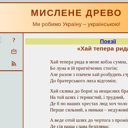
МИСЛЕНЕ ДРЕВО
Ми робимо Україну – українською!
?
Поезії
«Хай тепера рида
Хай тепера рида в мене кобза сумна,
Бо луна в їй пригнічених стогін;
Але разом з плачем хай розбудить с
До братерського лиха відгомін;
Хай склика до борні за нещасних бра
На той шлях і тернистий, і трудний,
Де б по наших хрестах люд хоч чоло 
Перше сильний, а ниньки – недужн
А веде отой шлях до чертога з промі
Де сія наша слава безпляма;