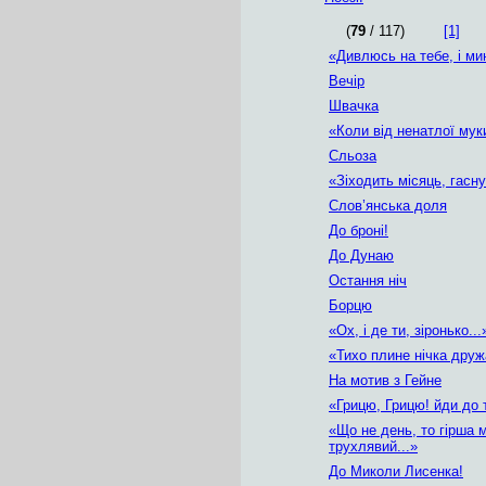
(
79
/ 117)
[1]
«Дивлюсь на тебе, і ми
Вечір
Швачка
«Коли від ненатлої муки
Сльоза
«Зіходить місяць, гаснут
Слов’янська доля
До броні!
До Дунаю
Остання ніч
Борцю
«Ох, і де ти, зіронько...
«Тихо плине нічка дружа
На мотив з Гейне
«Грицю, Грицю! йди до т
«Що не день, то гірша 
трухлявий...»
До Миколи Лисенка!