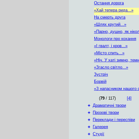
Остання дорога
«Хай тепера рида...»
На смерть друга
«Шлях крутий...»
«Парно, душно, як ніколи
Монологи про кохання
«І гвалт, і кров...»
«Місто спить...»
«Ніч. У хаті зимно, темн
«Згасло світло...»
Зустріч
Борвій
«З напасником нашого с
(
79
/ 117)
[4]
+
Драматичні твори
+
Прозові твори
+
Переклади і переспіви
+
Галерея
+
Студії