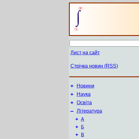
Лист на сайт
Стрічка новин (RSS)
+
Новини
+
Наука
+
Освіта
–
Література
+
А
+
Б
+
В