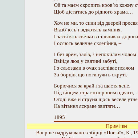
Ой та маєм скропить кров’ю кожну с
Щоб дістатись до рідного храма…
Хоч не ми, то сини від дверей пресв
Відіб’ють і відкотять каміння,
І засвітять свічки в ставниках дороги
І осяють величне склепіння, –
І без ярем, заліз, з непохилим чолом
Ввійде люд у святині забуті,
І з сльозами в очах заспіває псалом
За борців, що погинули в скруті,
Борючися за край і за щастя ясне,
Під вінцем страстотерпним одваги, –
Отоді вже й струна щось веселе утне
На вітання яскраве звитяги…
1895
Примітки
Вперше надруковано в збірці «Поезії», К., 19