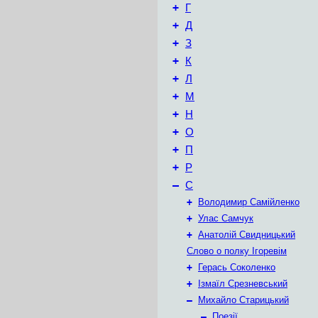
+
Г
+
Д
+
З
+
К
+
Л
+
М
+
Н
+
О
+
П
+
Р
–
С
+
Володимир Самійленко
+
Улас Самчук
+
Анатолій Свидницький
Слово о полку Ігоревім
+
Герась Соколенко
+
Ізмаїл Срезневський
–
Михайло Старицький
–
Поезії