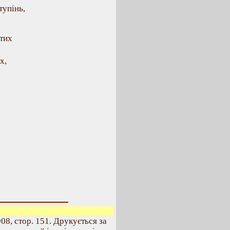
тупінь,
ятих
х,
08, стор. 151. Друкується за