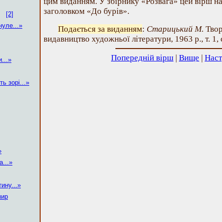
цим виданням. У збірнику «Розвага» цей вірш на
заголовком «До бурів».
[2]
нуле...»
Подається за виданням
:
Старицький М.
Твор
видавництво художньої літератури, 1963 р., т. 1, 
Попередній вірш
|
Вище
|
Наст
...»
ь зорі...»
»
...»
ину...»
мир