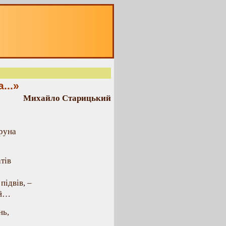
...»
Михайло Старицький
труна
тів
підвів, –
ий…
нь,