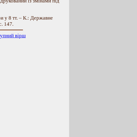
друкований із змінами під
и у 8 тт. – К.: Державне
с. 147.
упний вірш