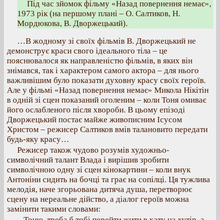
Під час зйомок фільму «Назад повернення немає»,
1973 рік (на першому плані – О. Салтиков, Н.
Мордюкова, В. Дворжецький).
…В жодному зі своїх фільмів В. Дворжецький не
демонструє краси свого ідеального тіла – це
пояснювалося як направленістю фільмів, в яких він
знімався, так і характером самого актора – для нього
важливішим було показати духовну красу своїх героїв.
Але у фільмі «Назад повернення немає» Микола Нікітін
в одній зі сцен показаний оголеним – коли Тоня омиває
його ослабленого після хвороби. В цьому епізоді
Дворжецький постає майже живописним Ісусом
Христом – режисер Салтиков вмів талановито передати
будь-яку красу…
Режисер також чудово розумів художньо-
символічний талант Влада і вирішив зробити
символічною одну зі сцен кінокартини – коли внук
Антоніни сидить на бочці та грає на сопілці. Ця тужлива
мелодія, наче згорьована дитяча душа, перетворює
сцену на нереальне дійство, а діалог героїв можна
замінити такими словами:
– Тоню, треба б тобі перейти жити в хату на хутір, а