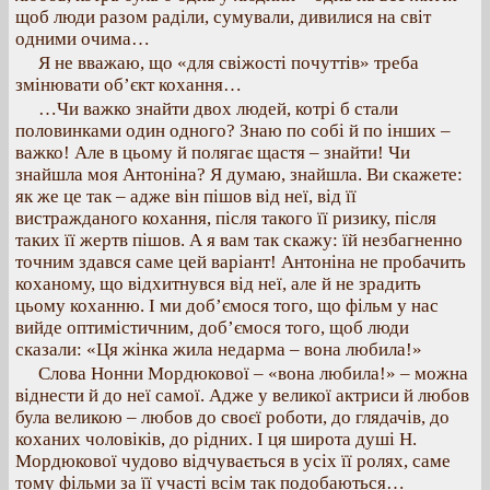
щоб люди разом раділи, сумували, дивилися на світ
одними очима…
Я не вважаю, що «для свіжості почуттів» треба
змінювати об’єкт кохання…
…Чи важко знайти двох людей, котрі б стали
половинками один одного? Знаю по собі й по інших –
важко! Але в цьому й полягає щастя – знайти! Чи
знайшла моя Антоніна? Я думаю, знайшла. Ви скажете:
як же це так – адже він пішов від неї, від її
вистражданого кохання, після такого її ризику, після
таких її жертв пішов. А я вам так скажу: їй незбагненно
точним здався саме цей варіант! Антоніна не пробачить
коханому, що відхитнувся від неї, але й не зрадить
цьому коханню. І ми доб’ємося того, що фільм у нас
вийде оптимістичним, доб’ємося того, щоб люди
сказали: «Ця жінка жила недарма – вона любила!»
Слова Нонни Мордюкової – «вона любила!» – можна
віднести й до неї самої. Адже у великої актриси й любов
була великою – любов до своєї роботи, до глядачів, до
коханих чоловіків, до рідних. І ця широта душі Н.
Мордюкової чудово відчувається в усіх її ролях, саме
тому фільми за її участі всім так подобаються…