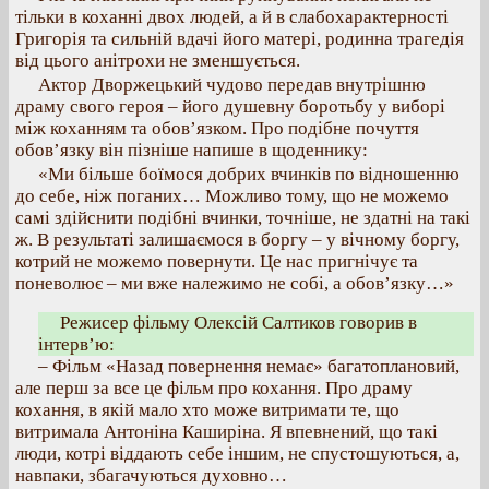
тільки в коханні двох людей, а й в слабохарактерності
Григорія та сильній вдачі його матері, родинна трагедія
від цього анітрохи не зменшується.
Актор Дворжецький чудово передав внутрішню
драму свого героя – його душевну боротьбу у виборі
між коханням та обов’язком. Про подібне почуття
обов’язку він пізніше напише в щоденнику:
«Ми більше боїмося добрих вчинків по відношенню
до себе, ніж поганих… Можливо тому, що не можемо
самі здійснити подібні вчинки, точніше, не здатні на такі
ж. В результаті залишаємося в боргу – у вічному боргу,
котрий не можемо повернути. Це нас пригнічує та
поневолює – ми вже належимо не собі, а обов’язку…»
Режисер фільму Олексій Салтиков говорив в
інтерв’ю:
– Фільм «Назад повернення немає» багатоплановий,
але перш за все це фільм про кохання. Про драму
кохання, в якій мало хто може витримати те, що
витримала Антоніна Каширіна. Я впевнений, що такі
люди, котрі віддають себе іншим, не спустошуються, а,
навпаки, збагачуються духовно…