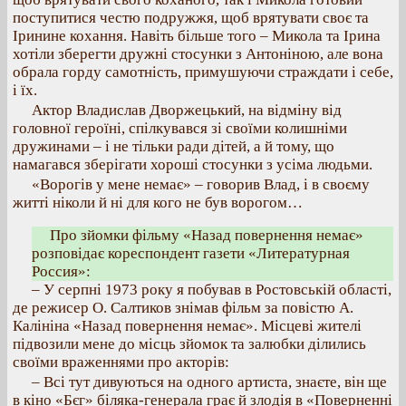
поступитися честю подружжя, щоб врятувати своє та
Іринине кохання. Навіть більше того – Микола та Ірина
хотіли зберегти дружні стосунки з Антоніною, але вона
обрала горду самотність, примушуючи страждати і себе,
і їх.
Актор Владислав Дворжецький, на відміну від
головної героїні, спілкувався зі своїми колишніми
дружинами – і не тільки ради дітей, а й тому, що
намагався зберігати хороші стосунки з усіма людьми.
«Ворогів у мене немає» – говорив Влад, і в своєму
житті ніколи й ні для кого не був ворогом…
Про зйомки фільму «Назад повернення немає»
розповідає кореспондент газети «Литературная
Россия»:
– У серпні 1973 року я побував в Ростовській області,
де режисер О. Салтиков знімав фільм за повістю А.
Калініна «Назад повернення немає». Місцеві жителі
підвозили мене до місць зйомок та залюбки ділились
своїми враженнями про акторів:
– Всі тут дивуються на одного артиста, знаєте, він ще
в кіно «Бєг» біляка-генерала грає й злодія в «Поверненні