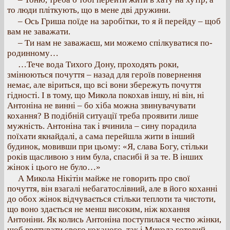
то люди пліткують, що в мене дві дружини.
– Ось Гриша поїде на заробітки, то я й перейду – щоб
вам не заважати.
– Ти нам не заважаєш, ми можемо спілкуватися по-
родинному…
…Тече вода Тихого Дону, проходять роки,
змінюються почуття – назад для героїв повернення
немає, але віриться, що всі вони збережуть почуття
гідності. І в тому, що Микола покохав іншу, ні він, ні
Антоніна не винні – бо хіба можна звинувачувати
кохання? В подібній ситуації треба проявити лише
мужність. Антоніна так і вчинила – сину порадила
поїхати якнайдалі, а сама перейшла жити в інший
будинок, мовивши при цьому: «Я, слава Богу, стільки
років щасливою з ним була, спасибі й за те. В інших
жінок і цього не було…»
А Микола Нікітін майже не говорить про свої
почуття, він взагалі небагатослівний, але в його коханні
до обох жінок відчувається стільки теплоти та чистоти,
що воно здається не менш високим, ніж кохання
Антоніни. Як колись Антоніна поступилася честю жінки,
щоб врятувати свого коханого, так і Микола готовий