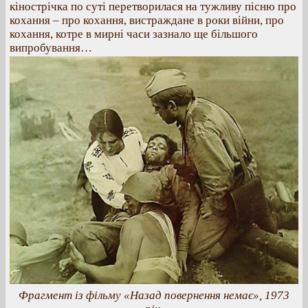
кінострічка по суті перетворилася на тужливу пісню про
кохання – про кохання, вистраждане в роки війни, про
кохання, котре в мирні часи зазнало ще більшого
випробування…
Фрагмент із фільму «Назад повернення немає», 1973