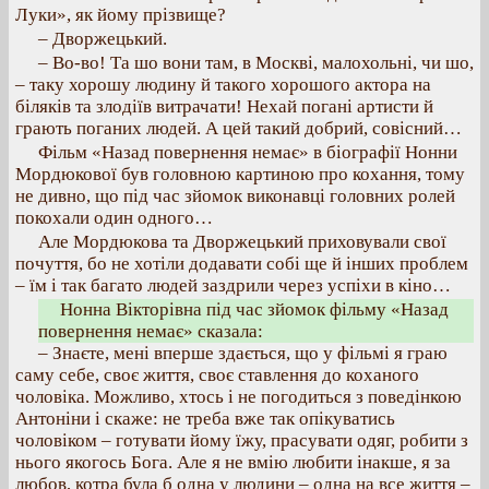
Луки», як йому прізвище?
– Дворжецький.
– Во-во! Та шо вони там, в Москві, малохольні, чи шо,
– таку хорошу людину й такого хорошого актора на
біляків та злодіїв витрачати! Нехай погані артисти й
грають поганих людей. А цей такий добрий, совісний…
Фільм «Назад повернення немає» в біографії Нонни
Мордюкової був головною картиною про кохання, тому
не дивно, що під час зйомок виконавці головних ролей
покохали один одного…
Але Мордюкова та Дворжецький приховували свої
почуття, бо не хотіли додавати собі ще й інших проблем
– їм і так багато людей заздрили через успіхи в кіно…
Нонна Вікторівна під час зйомок фільму «Назад
повернення немає» сказала:
– Знаєте, мені вперше здається, що у фільмі я граю
саму себе, своє життя, своє ставлення до коханого
чоловіка. Можливо, хтось і не погодиться з поведінкою
Антоніни і скаже: не треба вже так опікуватись
чоловіком – готувати йому їжу, прасувати одяг, робити з
нього якогось Бога. Але я не вмію любити інакше, я за
любов, котра була б одна у людини – одна на все життя –