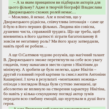
– А за яким принципом ви підбирали акторів для
цього фільму? Адже в творчій біографії Владислава
Дворжецького схожих ролей немає…
– Можливо, й немає. Але я помітив, що у
Дворжецького рідкісна, співчутлива інтонація – саме це
й було в його перших фільмах. Людина він совісна,
душевно чиста, справжній трудяга. Що ще треба, щоб
впевнитись в його здатності зіграти багатопланову й
зовсім не негативну роль? Ми його зразу затвердили,
навіть проб не робили…
А ще О.Салтиков чудово розумів, що магічний талант
В. Дворжецького зможе перетягнути на себе всю увагу
глядачів, тому намагався звести сцени з Нікітіним до
мінімуму. А зробити це було нелегко, адже Нікітін –
другий головний герой картини та смисл життя Антоніни
Каширіної. І хоча в результаті «монтажних ножиць»
епізоди з поглядом Влада були суттєво зменшені, це
абсолютно не вплинуло на створення характеру Нікітіна,
бо навіть у кілька-секундному погляді актор зумів
передати всю глибину емоцій, що нуртували в душі його
героя.
А сам Дворжецький завжди зачаровувався