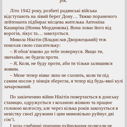
рік.
Літо 1942 року, розбиті радянські війська
відступають на лівий берег Дону… Тяжко пораненого
лейтенанта підбирає місцева жителька Антоніна
Каширіна (Нонна Мордюкова). Вона ховає його від
ворогів, лікує та… закохується.
Микола Нікітін (Владислав Дворжецький) теж
покохав свою спасительку:
– Я обов’язково до тебе повернуся. Якщо ти,
звичайно, не будеш проти.
– Я, Коля, не буду проти, аби ти тільки залишився
живим.
– Мене тепер ніяке лихо не схопить, коли ти під
самим носом у німців зберегла, я тепер від будь-якої кулі
зачарований.
По закінченню війни Нікітін повертається в донську
станицю, одружується з коханою жінкою та працює
головою колгоспу, але через кілька років закохується в
невістку своєї дружини і цим мимовільно руйнує дві
сім’ї.
І хоча глибинні причини руйнування полягали не