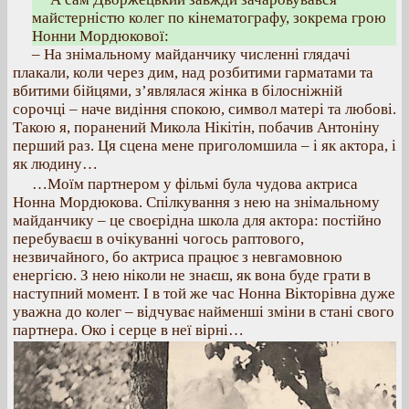
майстерністю колег по кінематографу, зокрема грою
Нонни Мордюкової:
– На знімальному майданчику численні глядачі
плакали, коли через дим, над розбитими гарматами та
вбитими бійцями, з’являлася жінка в білосніжній
сорочці – наче видіння спокою, символ матері та любові.
Такою я, поранений Микола Нікітін, побачив Антоніну
перший раз. Ця сцена мене приголомшила – і як актора, і
як людину…
…Моїм партнером у фільмі була чудова актриса
Нонна Мордюкова. Спілкування з нею на знімальному
майданчику – це своєрідна школа для актора: постійно
перебуваєш в очікуванні чогось раптового,
незвичайного, бо актриса працює з невгамовною
енергією. З нею ніколи не знаєш, як вона буде грати в
наступний момент. І в той же час Нонна Вікторівна дуже
уважна до колег – відчуває найменші зміни в стані свого
партнера. Око і серце в неї вірні…