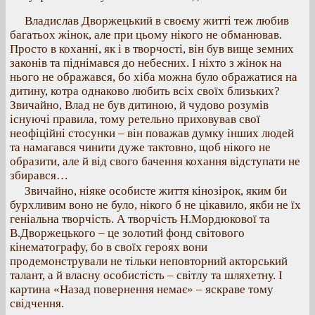
Владислав Дворжецький в своєму житті теж любив
багатьох жінок, але при цьому нікого не обманював.
Просто в коханні, як і в творчості, він був вище земних
законів та піднімався до небесних. І ніхто з жінок на
нього не ображався, бо хіба можна було ображатися на
дитину, котра однаково любить всіх своїх близьких?
Звичайно, Влад не був дитиною, й чудово розумів
існуючі правила, тому ретельно приховував свої
неофіційні стосунки – він поважав думку інших людей
та намагався чинити дуже тактовно, щоб нікого не
образити, але й від свого бачення кохання відступати не
збирався…
Звичайно, ніяке особисте життя кінозірок, яким би
бурхливим воно не було, нікого б не цікавило, якби не їх
геніальна творчість. А творчість Н.Мордюкової та
В.Дворжецького – це золотий фонд світового
кінематографу, бо в своїх героях вони
продемонстрували не тільки неповторний акторський
талант, а й власну особистість – світлу та шляхетну. І
картина «Назад повернення немає» – яскраве тому
свідчення.