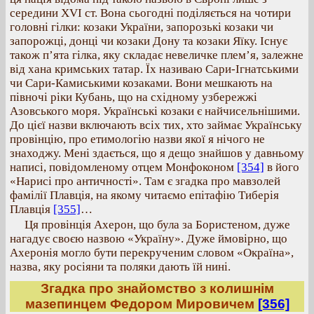
середини ХVІ ст. Вона сьогодні поділяється на чотири
головні гілки: козаки України, запорозькі козаки чи
запорожці, донці чи козаки Дону та козаки Яїку. Існує
також п’ята гілка, яку складає невеличке плем’я, залежне
від хана кримських татар. Їх називаю Сари-Ігнатськими
чи Сари-Камиськими козаками. Вони мешкають на
півночі ріки Кубань, що на східному узбережжі
Азовського моря. Українські козаки є найчисельнішими.
До цієї назви включають всіх тих, хто займає Українську
провінцію, про етимологію назви якої я нічого не
знаходжу. Мені здається, що я дещо знайшов у давньому
написі, повідомленому отцем Монфоконом
[354]
в його
«Нарисі про античності». Там є згадка про мавзолей
фамілії Плавція, на якому читаємо епітафію Тиберія
Плавція
[355]
…
Ця провінція Ахерон, що була за Бористеном, дуже
нагадує своєю назвою «Україну». Дуже ймовірно, що
Ахеронія могло бути перекрученим словом «Окраїна»,
назва, яку росіяни та поляки дають їй нині.
Згадка про знайомство з колишнім
мазепинцем Федором Мировичем
[356]