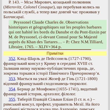
Р. 143. – Мсьє Мирович, козацький полковник
(
Mierovitz, Colonel Cosaque
), що перебував колись на
польській службі, а тепер вже довгий час проживав у
Бахчисараї.
Peyssonel Claude Charles de. Observations
historiques et géographiques sur les peuples barbares
qui ont habité les bords du Danube et du Pont-Euxin par
M. de Peyssonel, ci-devant Consul pour Sa Majesté
auprès du Khan des Tartares… – P.: Chez N.M.Tilliard,
Libraire, 1765. – XLIV+364 р.
Примітки
352
. Клод-Шарль де Пейссонель (1727-1790),
французький консул у Криму в середині ХVІІІ ст.
Залишив низку науково-публіцистичних праць, де,
зокрема торкався історії Північного Причорномор’я.
353
. Мається на увазі Жозеф де Гінь (1721-1800)
відомий французький сходознавець-тюрколог.
354
. Бернар де Монфокон (1655-1741), видатний
французький історик, археолог, філолог.
355
. Тиберій Плавцій Сільван Еліан (І ст. н. е.) –
римський консул, префект, управитель Мезії. На його
гробниці містилася згадка про Ахеронію, римську