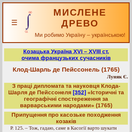
МИСЛЕНЕ
ДРЕВО
☰
Ми робимо Україну – українською!
Козацька Україна ХVІ – ХVІІІ ст.
очима французьких сучасників
Клод-Шарль де Пейссонель (1765)
Луняк Є.
З праці дипломата та науковця Клода-
Шарля де Пейссонеля
[352]
«Історичні та
географічні спостереження за
варварськими народами» (1765)
Припущення про касозьке походження
козаків
Р. 125. – Тож, гадаю, саме в Касогії варто шукати