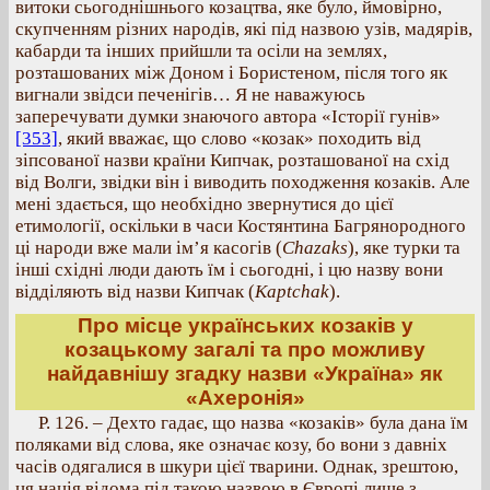
витоки сьогоднішнього козацтва, яке було, ймовірно,
скупченням різних народів, які під назвою узів, мадярів,
кабарди та інших прийшли та осіли на землях,
розташованих між Доном і Бористеном, після того як
вигнали звідси печенігів… Я не наважуюсь
заперечувати думки знаючого автора «Історії гунів»
[353]
, який вважає, що слово «козак» походить від
зіпсованої назви країни Кипчак, розташованої на схід
від Волги, звідки він і виводить походження козаків. Але
мені здається, що необхідно звернутися до цієї
етимології, оскільки в часи Костянтина Багрянородного
ці народи вже мали ім’я касогів (
Chazaks
), яке турки та
інші східні люди дають їм і сьогодні, і цю назву вони
відділяють від назви Кипчак (
Kaptchak
).
Про місце українських козаків у
козацькому загалі та про можливу
найдавнішу згадку назви «Україна» як
«Ахеронія»
Р. 126. – Дехто гадає, що назва «козаків» була дана їм
поляками від слова, яке означає козу, бо вони з давніх
часів одягалися в шкури цієї тварини. Однак, зрештою,
ця нація відома під такою назвою в Європі лише з