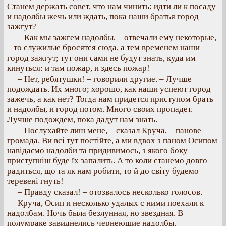
Станем держать совет, что нам чинить: идти ли к посаду
и надолбы жечь или ждать, пока наши братья город
зажгут?
– Как мы зажгем надолбы, – отвечали ему некоторые,
– то служилые бросятся сюда, а тем временем наши
город зажгут; тут они сами не будут знать, куда им
кинуться: и там пожар, и здесь пожар!
– Нет, ребятушки! – говорили другие. – Лучше
подождать. Их много; хорошо, как наши успеют город
зажечь, а как нет? Тогда нам придется приступом брать
и надолбы, и город потом. Много своих пропадет.
Лучше подождем, пока дадут нам знать.
– Послухайте лиш мене, – сказал Круча, – панове
громада. Ви всі тут постійте, а ми вдвох з паном Осипом
навідаємо надолби та придивимось, з якого боку
приступніш буде їх запалить. А то коли станемо довго
радиться, що та як нам робити, то й до світу будемо
теревені гнуть!
– Правду сказал! – отозвалось несколько голосов.
Круча, Осип и несколько удалых с ними поехали к
надолбам. Ночь была безлунная, но звездная. В
полумраке завиднелись чернеющие надолбы.