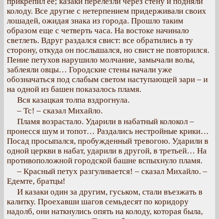
прикрепил ее; казаки перелезли через стену и подняли
колоду. Все другие с нетерпением придерживали своих
лошадей, ожидая знака из города. Прошло таким
образом еще с четверть часа. На востоке начинало
светлеть. Вдруг раздался свист: все обратились в ту
сторону, откуда он послышался, но свист не повторился.
Пение петухов нарушило молчание, замычали волы,
заблеяли овцы… Городские стены начали уже
обозначаться под слабым светом наступающей зари – и
на одной из башен показалось пламя.
Вся казацкая толпа вздрогнула.
– Тс! – сказал Михайло.
Пламя возрастало. Ударили в набатный колокол –
пронесся шум и топот… Раздались нестройные крики…
Посад просыпался, пробужденный тревогою. Ударили в
одной церкви в набат, ударили в другой, в третьей… На
противоположной городской башне вспыхнуло пламя.
– Красный петух разгуливается! – сказал Михайло. –
Едемте, братцы!
И казаки один за другим, гуськом, стали въезжать в
калитку. Проехавши шагов семьдесят по коридору
надолб, они наткнулись опять на колоду, которая была,