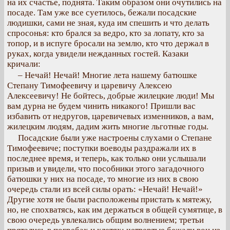
на их счастье, поднята. Таким образом они очутились на
посаде. Там уже все суетилось, бежали посадские
людишки, сами не зная, куда им спешить и что делать
спросонья: кто брался за ведро, кто за лопату, кто за
топор, и в испуге бросали на землю, кто что держал в
руках, когда увидели нежданных гостей. Казаки
кричали:
– Нечай! Нечай! Многие лета нашему батюшке
Степану Тимофеевичу и царевичу Алексею
Алексеевичу! Не бойтесь, добрые жилецкие люди! Мы
вам дурна не будем чинить никакого! Пришли вас
избавить от недругов, царевичевых изменников, а вам,
жилецким людям, дадим жить многие льготные годы.
Посадские были уже настроены слухами о Степане
Тимофеевиче; поступки воеводы раздражали их в
последнее время, и теперь, как только они услышали
призыв и увидели, что пособники этого загадочного
батюшки у них на посаде, то многие из них в свою
очередь стали из всей силы орать: «Нечай! Нечай!»
Другие хотя не были расположены пристать к мятежу,
но, не спохватясь, как им держаться в общей сумятице, в
свою очередь увлекались общим волнением; третьи