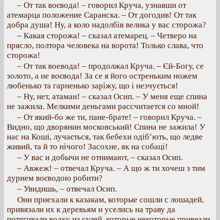
– От так воєвода! – говорил Круча, узнавши от
атемарца положение Саранска. – От догодив! От так
добра душа! Ну, а коло надолбів велика у вас сторожа?
– Какая сторожа! – сказал атемарец. – Четверо на
прясло, полтора человека на ворота! Только слава, что
сторожа!
– От так воевода! – продолжал Круча. – Єй-Богу, се
золото, а не воєвода! За се я його остреньким ножем
любенько та гарненько заріжу, що і незчується!
– Ну, нет, атаман! – сказал Осип. – У меня еще спина
не зажила. Мелкими деньгами рассчитается со мной!
– От який-бо же ти, пане-брате! – говорил Круча. –
Видно, що дворянин московський! Спина не зажила! У
нас на Коші, лучається, так бебехи одіб’ють, що ледве
живий, та й то нічого! Засохне, як на собаці!
– У вас и добычи не отнимают, – сказал Осип.
– Авжеж! – отвечал Круча. – А що ж ти хочеш з тим
дурнем воєводою робити?
– Увидишь, – отвечал Осип.
Они приехали к казакам, которые сошли с лошадей,
привязали их к деревьям и уселись на траву да
потягивали водку из сулей, которые некоторые привезли