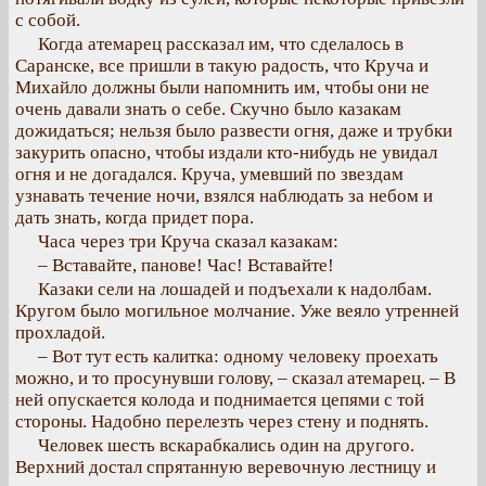
с собой.
Когда атемарец рассказал им, что сделалось в
Саранске, все пришли в такую радость, что Круча и
Михайло должны были напомнить им, чтобы они не
очень давали знать о себе. Скучно было казакам
дожидаться; нельзя было развести огня, даже и трубки
закурить опасно, чтобы издали кто-нибудь не увидал
огня и не догадался. Круча, умевший по звездам
узнавать течение ночи, взялся наблюдать за небом и
дать знать, когда придет пора.
Часа через три Круча сказал казакам:
– Вставайте, панове! Час! Вставайте!
Казаки сели на лошадей и подъехали к надолбам.
Кругом было могильное молчание. Уже веяло утренней
прохладой.
– Вот тут есть калитка: одному человеку проехать
можно, и то просунувши голову, – сказал атемарец. – В
ней опускается колода и поднимается цепями с той
стороны. Надобно перелезть через стену и поднять.
Человек шесть вскарабкались один на другого.
Верхний достал спрятанную веревочную лестницу и