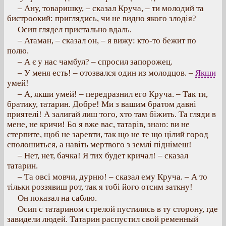
– Ану, товаришку, – сказал Круча, – ти молодий та
бистроокий: приглядись, чи не видно якого злодія?
Осип глядел пристально вдаль.
– Атаман, – сказал он, – я вижу: кто-то бежит по
полю.
– А є у нас чамбул? – спросил запорожец.
– У меня есть! – отозвался один из молодцов. –
Якши
умей!
– А, якши умей! – передразнил его Круча. – Так ти,
братику, татарин. Добре! Ми з вашим братом давні
приятелі! А залигай лиш того, хто там біжить. Та гляди в
мене, не кричи! Бо я вже вас, татарів, знаю: ви не
стерпите, щоб не заревти, так що не те що цілий город
сполошиться, а навіть мертвого з землі піднімеш!
– Нет, нет, бачка! Я тих будет кричал! – сказал
татарин.
– Та овсі мовчи, дурню! – сказал ему Круча. – А то
тільки роззявиш рот, так я тобі його отсим заткну!
Он показал на саблю.
Осип с татарином стрелой пустились в ту сторону, где
завидели людей. Татарин распустил свой ременный