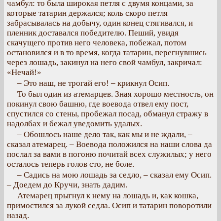
чамбул: то была широкая петля с двумя концами, за
которые татарин держался; коль скоро петля
забрасывалась на добычу, один конец стягивался, и
пленник доставался победителю. Пеший, увидя
скачущего против него человека, побежал, потом
остановился и в то время, когда татарин, перегнувшись
через лошадь, закинул на него свой чамбул, закричал:
«Нечай!»
– Это наш, не трогай его! – крикнул Осип.
То был один из атемарцев. Зная хорошо местность, он
покинул свою башню, где воевода отвел ему пост,
спустился со стены, пробежал посад, обманул стражу в
надолбах и бежал уведомить удалых.
– Обошлось наше дело так, как мы и не ждали, –
сказал атемарец. – Воевода положился на наши слова да
послал за вами в погоню почитай всех служилых; у него
осталось теперь голов сто, не боле.
– Садись на мою лошадь за седло, – сказал ему Осип.
– Доедем до Кручи, знать дадим.
Атемарец прыгнул к нему на лошадь и, как кошка,
примостился за лукой седла. Осип и татарин поворотили
назад.