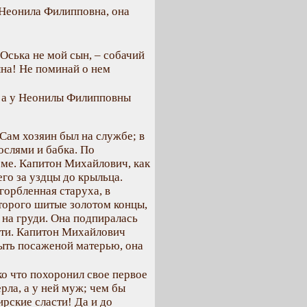
 Неонила Филипповна, она
 Оська не мой сын, – собачий
ына! Не поминай о нем
, а у Неонилы Филипповны
Сам хозяин был на службе; в
ослями и бабка. По
оме. Капитон Михайлович, как
его за уздцы до крыльца.
сгорбленная старуха, в
торого шитые золотом концы,
 на груди. Она подпиралась
сти. Капитон Михайлович
быть посаженой матерью, она
ко что похоронил свое первое
рла, а у ней муж; чем бы
ирские сласти! Да и до