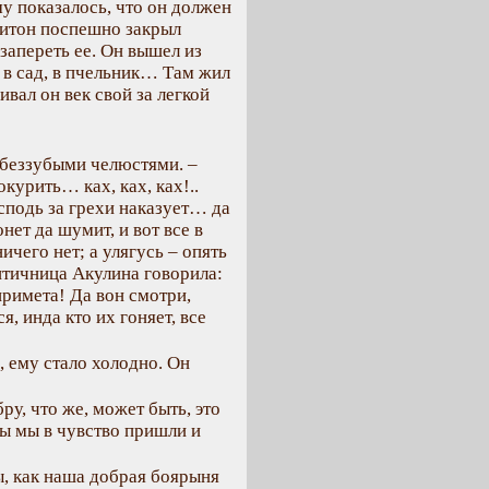
му показалось, что он должен
апитон поспешно закрыл
запереть ее. Он вышел из
 в сад, в пчельник… Там жил
ивал он век свой за легкой
я беззубыми челюстями. –
курить… ках, ках, ках!..
осподь за грехи наказует… да
нет да шумит, и вот все в
ичего нет; а улягусь – опять
 птичница Акулина говорила:
примета! Да вон смотри,
я, инда кто их гоняет, все
 ему стало холодно. Он
ру, что же, может быть, это
ы мы в чувство пришли и
ры, как наша добрая боярыня