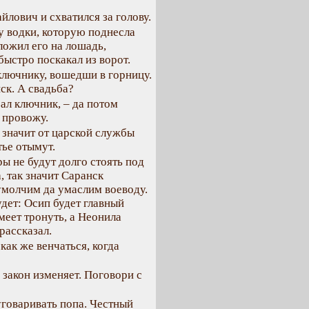
лович и схватился за голову.
ку водки, которую поднесла
ложил его на лошадь,
быстро поскакал из ворот.
лючнику, вошедши в горницу.
ск. А свадьба?
зал ключник, – да потом
 провожу.
 значит от царской службы
тье отымут.
ры не будут долго стоять под
, так значит Саранск
 умолчим да умаслим воеводу.
удет: Осип будет главный
меет тронуть, а Неонила
рассказал.
как же венчаться, когда
 закон изменяет. Поговори с
говаривать попа. Честный