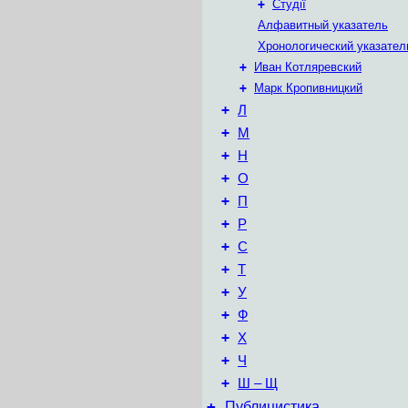
+
Студії
Алфавитный указатель
Хронологический указател
+
Иван Котляревский
+
Марк Кропивницкий
+
Л
+
М
+
Н
+
О
+
П
+
Р
+
С
+
Т
+
У
+
Ф
+
Х
+
Ч
+
Ш – Щ
+
Публицистика