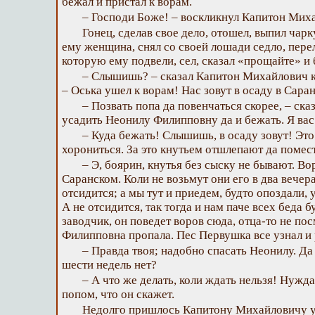
бежал и пристал к ворам.
– Господи Боже! – воскликнул Капитон Михай
Гонец, сделав свое дело, отошел, выпил чар
ему женщина, снял со своей лошади седло, пере
которую ему подвели, сел, сказал «прощайте» и 
– Слышишь? – сказал Капитон Михайлович к
– Оська ушел к ворам! Нас зовут в осаду в Саран
– Позвать попа да повенчаться скорее, – ска
усадить Неонилу Филипповну да и бежать. Я вас
– Куда бежать! Слышишь, в осаду зовут! Это
хорониться. За это кнутьем отшлепают да помес
– Э, боярин, кнутья без сыску не бывают. Во
Саранском. Коли не возьмут они его в два вечера
отсидится; а мы тут и приедем, будто опоздали,
А не отсидится, так тогда и нам паче всех беда б
заводчик, он поведет воров сюда, отца-то не пос
Филипповна пропала. Пес Первушка все узнал и 
– Правда твоя; надобно спасать Неонилу. Да 
шести недель нет?
– А что же делать, коли ждать нельзя! Нужда
попом, что он скажет.
Недолго пришлось Капитону Михайловичу у