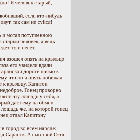
дно! Я человек старый,
любивший, если кто-нибудь
овут, так сам не суйся!
сь и мотая потупленною
ь старый человек, а ведь
дет, то и несет.
ч взошел опять на крыльцо
лаза его увидели вдали
Саранской дороге прямо к
 ему что-то и опять побежал.
т к крыльцу. Капитон
 недоброе. Гонец проворно
вить эту лошадь у себя, а
орый даст ему на обмен
 лошадь же, на которой гонец
онец отдал Капитону
 в город во всем наряде:
од Саранск. А сын твой Осип