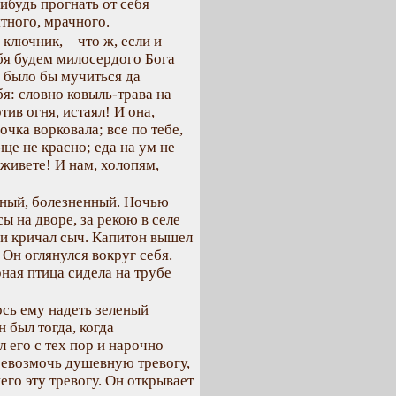
ибудь прогнать от себя
тного, мрачного.
 ключник, – что ж, если и
бя будем милосердого Бога
е было бы мучиться да
бя: словно ковыль-трава на
тив огня, истаял! И она,
очка ворковала; все по тебе,
нце не красно; еда на ум не
аживете! И нам, холопям,
рный, болезненный. Ночью
ы на дворе, за рекою в селе
ви кричал сыч. Капитон вышел
 Он оглянулся вокруг себя.
ная птица сидела на трубе
сь ему надеть зеленый
 был тогда, когда
 его с тех пор и нарочно
превозмочь душевную тревогу,
его эту тревогу. Он открывает