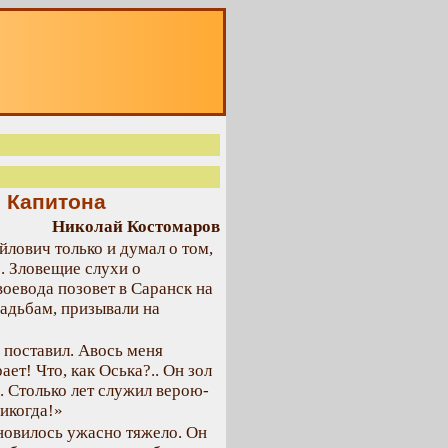
О
е Капитона
Николай Костомаров
лович только и думал о том,
. Зловещие слухи о
воевода позовет в Саранск на
адьбам, призывали на
я поставил. Авось меня
ает! Что, как Оська?.. Он зол
. Столько лет служил верою-
икогда!»
ановилось ужасно тяжело. Он