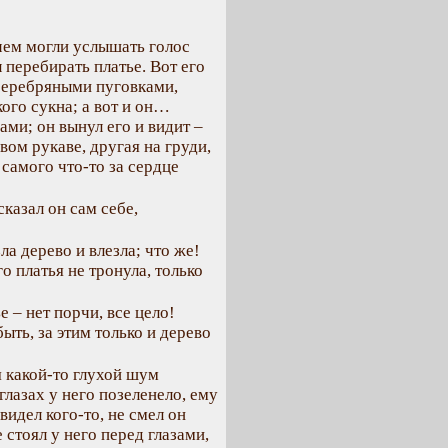
ем могли услышать голос
 перебирать платье. Вот его
серебряными пуговками,
ого сукна; а вот и он…
ми; он вынул его и видит –
ом рукаве, другая на груди,
самого что-то за сердце
казал он сам себе,
а дерево и влезла; что же!
го платья не тронула, только
 – нет порчи, все цело!
ыть, за этим только и дерево
 какой-то глухой шум
лазах у него позеленело, ему
видел кого-то, не смел он
 стоял у него перед глазами,