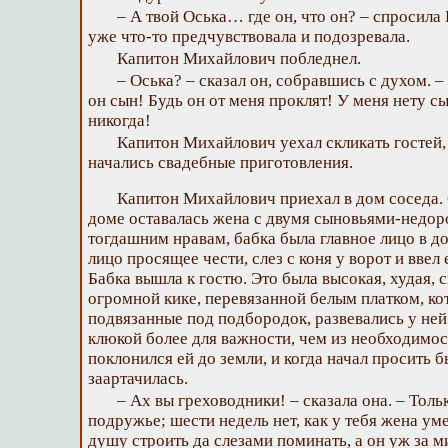
– А твой Оська… где он, что он? – спросила
уже что-то предчувствовала и подозревала.
Капитон Михайлович побледнел.
– Оська? – сказал он, собравшись с духом. –
он сын! Будь он от меня проклят! У меня нету с
никогда!
Капитон Михайлович уехал скликать гостей
начались свадебные приготовления.
Капитон Михайлович приехал в дом соседа. 
доме оставалась жена с двумя сыновьями-недор
тогдашним нравам, бабка была главное лицо в д
лицо просящее чести, слез с коня у ворот и ввел 
Бабка вышла к гостю. Это была высокая, худая, 
огромной кике, перевязанной белым платком, ко
подвязанные под подбородок, развевались у ней
клюкой более для важности, чем из необходимо
поклонился ей до земли, и когда начал просить 
заартачилась.
– Ах вы греховодники! – сказала она. – Толь
подружье; шести недель нет, как у тебя жена уме
душу строить да слезами поминать, а он уж за м