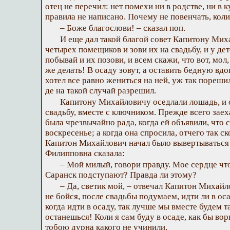
отец не перечил: нет помехи ни в родстве, ни в 
правила не написано. Почему не повенчать, коли
– Боже благослови! – сказал поп.
И еще дал такой благой совет Капитону Мих
четырех помещиков и зови их на свадьбу, и у дет
побывай и их позови, и всем скажи, что вот, мол,
же делать! В осаду зовут, а оставить бедную вдов
хотел все равно жениться на ней, уж так пореши
де на такой случай разрешил.
Капитону Михайловичу оседлали лошадь, и о
свадьбу, вместе с ключником. Прежде всего заех
была чрезвычайно рада, когда ей объявили, что с
воскресенье; а когда она спросила, отчего так с
Капитон Михайлович начал было вывертываться
Филипповна сказала:
– Мой милый, говори правду. Мое сердце что
Саранск подступают? Правда ли этому?
– Да, светик мой, – отвечал Капитон Михайло
не бойся, после свадьбы подумаем, идти ли в ос
когда идти в осаду, так лучше мы вместе будем та
останешься! Коли я сам буду в осаде, как бы во
тобою дурна какого не учинили.