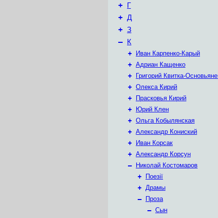
+
Г
+
Д
+
З
–
К
+
Иван Карпенко-Карый
+
Адриан Кащенко
+
Григорий Квитка-Основьяне
+
Олекса Кирий
+
Прасковья Кирий
+
Юрий Клен
+
Ольга Кобылянская
+
Александр Кониский
+
Иван Корсак
+
Александр Корсун
–
Николай Костомаров
+
Поезії
+
Драмы
–
Проза
–
Сын