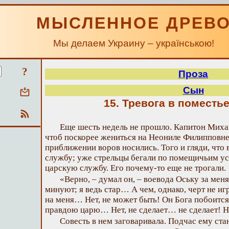
МЫСЛЕННОЕ ДРЕВ
Мы делаем Украину – українською!
?
Проза
Сын
15. Тревога в поместь
Еще шесть недель не прошло. Капитон Михай
чтоб поскорее жениться на Неониле Филипповне
приближении воров носились. Того и гляди, что 
службу; уже стрельцы бегали по помещичьим ус
царскую службу. Его почему-то еще не трогали.
«Верно, – думал он, – воевода Оську за мен
минуют; я ведь стар… А чем, однако, черт не игр
на меня… Нет, не может быть! Он Бога побоится
правдою царю… Нет, не сделает… не сделает! Н
Совесть в нем заговаривала. Подчас ему ст