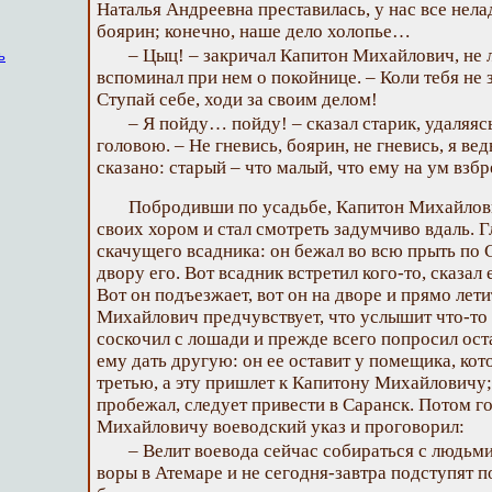
Наталья Андреевна преставилась, у нас все нела
боярин; конечно, наше дело холопье…
– Цыц! – закричал Капитон Михайлович, не 
ь
вспоминал при нем о покойнице. – Коли тебя не з
Ступай себе, ходи за своим делом!
– Я пойду… пойду! – сказал старик, удаляя
головою. – Не гневись, боярин, не гневись, я вед
сказано: старый – что малый, что ему на ум взбре
Побродивши по усадьбе, Капитон Михайлови
своих хором и стал смотреть задумчиво вдаль. Г
скачущего всадника: он бежал во всю прыть по 
двору его. Вот всадник встретил кого-то, сказал
Вот он подъезжает, вот он на дворе и прямо лети
Михайлович предчувствует, что услышит что-то
соскочил с лошади и прежде всего попросил оста
ему дать другую: он ее оставит у помещика, кот
третью, а эту пришлет к Капитону Михайловичу;
пробежал, следует привести в Саранск. Потом г
Михайловичу воеводский указ и проговорил:
– Велит воевода сейчас собираться с людьми
воры в Атемаре и не сегодня-завтра подступят п