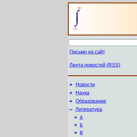
Письмо на сайт
Лента новостей (RSS)
+
Новости
+
Наука
+
Образование
–
Литература
+
А
+
Б
+
В