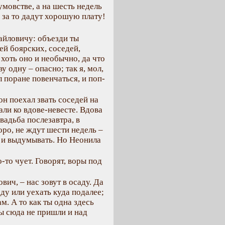
кумовстве, а на шесть недель
 за то дадут хорошую плату!
айловичу: объезди ты
ей боярских, соседей,
 хоть оно и необычно, да что
у одну – опасно; так я, мол,
л поране повенчаться, и поп-
н поехал звать соседей на
али ко вдове-невесте. Вдова
вадьба послезавтра, в
коро, не ждут шести недель –
 и выдумывать. Но Неонила
-то чует. Говорят, воры под
вич, – нас зовут в осаду. Да
аду или уехать куда подалее;
м. А то как ты одна здесь
ры сюда не пришли и над