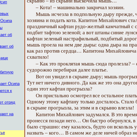
скрыню – из скрыни выскочила мышь…
Осип
– Кота! – машинально закричал хозяин.
шевых
Мышь исчезла в подпольную дыру прежде, ч
хозяина и подать кота. Капитон Михайлович стал
 Осипа
праздничный кафтан рудо-желтый камчатный с 
пы
подбит тафтою зеленой; а вот штаны синие лунск
ает об
кафтан зеленый настрафильный, подбитый дорога
мышь проела на нем две дыры: одна дыра на прав
вает об
как раз против сердца… Капитона Михайловича 
схватило!
нице
– Как это проклятая мышь сюда пролезла? – с
судорожно перебирая далее платье.
обитную
Вот он увидел в скрыне дыру; мышь прогрызл
Тут нет ничего дивного. Да как же это она друго
вает Осипа
один этот кафтан прогрызла?
ется к
Он пристально осмотрел все остальное платье
Одному этому кафтану только досталось. Стало б
ет отряд
в скрыне прогрызла, за этим и в скрыню влезла!
дают на
Капитон Михайлович задумался. В это время
пронесся позади него… Он быстро обернулся, в г
было страшно: ему казалось, будто он вскользь у
назвать – кого… В самом же деле ничей образ не
тье