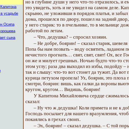
но в глубине души у него что-то отразилось, и е
 Капитона
это увидеть, хоть и не увидел на самом деле. К
скрыню, не уложивши в порядок платья, и забыл 
 в усадьбе
дома, прошелся по двору, пошел на задний двор,
ен Осипа
у него старик: то в пчельнике, то в мельнице дож
работой по летам.
хорошева
– Что, дедушка? – спросил хозяин.
нает сына
– Не добре, боярин! – сказал старик, шевел
Попа бы нам позвать – воду освятить, ладаном по
нечистого прогнать… свят, свят, свят! Ох, все Г
он же и милует грешных. Ночью будто что-то сто
этом углу; раза два выходил из избы, подойду – н
и
так и слышу: что-то вот стонет да тужит. Да вот
курица петухом пропела! Ух, боярин, это плоха 
смотри, боярин: вишь, как галки да вороны вьютс
кругом, кругом… Видишь, боярин!
У Капитона Михайловича сердце сжималось,
сказал:
– Ну что ж дедушка! Коли примета и не к доб
Господь посылает для нашего вразумления, чтоб
покаялись в грехах своих.
– Эх, боярин! – сказал дедушка. – С той по