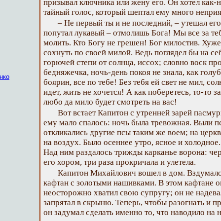
призывал ключника или жену его. Он хотел как-н
тайный голос, который шептал ему много неприя
– Не первый ты и не последний, – утешал его
попутал лукавый – отмолишь Бога! Мы все за те
молить. Кто Богу не грешен! Бог милостив. Хуж
сохнуть по своей милой. Ведь поглядел бы на се
горючей степи от солнца, иссох; словно воск про
бедняжечка, ночь-день покоя не знала, как голуб
нко
боярин, все по тебе! Без тебя ей свет не мил, сол
идет, жить не хочется! А как поберетесь, то-то з
любо да мило будет смотреть на вас!
Вот встает Капитон с утренней зарей пасму
ему мало спалось: ночь была тревожная. Выли пс
откликались другие псы таким же воем; на церк
на воздух. Было осеннее утро, ясное и холодное.
Над ним раздалось трижды карканье ворона: чер
его хором, три раза прокричала и улетела.
Капитон Михайлович вошел в дом. Вздумало
кафтан с золотыми нашивками. В этом кафтане он
неосторожно хватил свою супругу; он не надевал
запрятал в скрыню. Теперь, чтобы разогнать и 
он задумал сделать именно то, что наводило на н