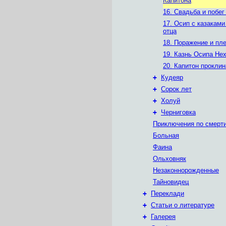
Капитона
16. Свадьба и побег
17. Осип с казаками
отца
18. Поражение и пл
19. Казнь Осипа Не
20. Капитон прокли
+
Кудеяр
+
Сорок лет
+
Холуй
+
Черниговка
Приключения по смерт
Больная
Фаина
Ольховняк
Незаконнорожденные
Тайновидец
+
Переклади
+
Статьи о литературе
+
Галерея