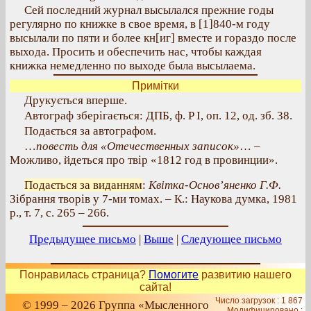
Сей последний журнал высылался прежние годы
регулярно по книжке в свое время, в [1]840-м году
высылали по пяти и более кн[иг] вместе и гораздо после
выхода. Просить и обеспечить нас, чтобы каждая
книжка немедленно по выходе была высылаема.
Примітки
Друкується вперше.
Автограф зберігається: ДПБ, ф. P І, оп. 12, од. зб. 38.
Подається за автографом.
…
повесть для «Отечественных записок»
… –
Можливо, йдеться про твір «1812 год в провинции».
Подається за виданням
:
Квітка-Основ’яненко Г.Ф.
Зібрання творів у 7-ми томах. – К.: Наукова думка, 1981
р., т. 7, с. 265 – 266.
Предыдущее письмо
|
Выше
|
Следующее письмо
Понравилась страница?
Помогите
развитию нашего
сайта!
Число загрузок : 1 867
© 1999 – 2026 Группа «Мысленного
Модифицировано :