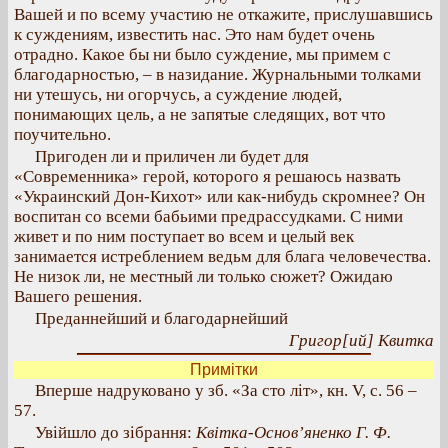
Вашей и по всему участию не откажите, прислушавшись
к суждениям, известить нас. Это нам будет очень
отрадно. Какое бы ни было суждение, мы примем с
благодарностью, – в назидание. Журнальными толками
ни утешусь, ни огорчусь, а суждение людей,
понимающих цель, а не запятые следящих, вот что
поучительно.
Пригоден ли и приличен ли будет для
«Современника» герой, которого я решаюсь назвать
«Украинский Дон-Кихот» или как-нибудь скромнее? Он
воспитан со всеми бабьими предрассудками. С ними
живет и по ним поступает во всем и целый век
занимается истреблением ведьм для блага человечества.
Не низок ли, не местный ли только сюжет? Ожидаю
Вашего решения.
Преданнейший и благодарнейший
Григор[ий] Квитка
Примітки
Вперше надруковано у зб. «За сто літ», кн. V, с. 56 –
57.
Увійшло до зібрання:
Квітка-Основ’яненко Г. Ф.