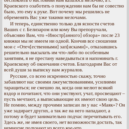
беспокоить о настоянии нам казалось мелочно, а г.
Краевского озаботить о понуждении нам бы не совестно
было, это ему к руке. Вот почему мы решились не
обременять Вас уже такими мелочами.
И теперь, единственно только для ясности счетов
Ваших с г. Белизаром или кому Вы препоручали,
объясняю Вам, что «Иностр[анного] обзора» после 23
книжки мы не имеем ни одной. Кончив все сношения
мои с «Отеч[ественными] зап[исками]», отказавшись
решительно высылать им что-либо по особенным
занятиям, я не престану наведываться и напоминать г.
Краевскому об окончании счетов. Благодарим Вас от
всей души за выписку нам журналов.
Русские, со всею искренностью скажу, точно
забавляют нас своими лжеумствованиями, усилиями
таращиться; не смешно ли, когда они мелют всякий
вздор и почитают, что они умствуют, учат, просвещают –
пусть мечтают, а выписывающие их имеют свою цель.
Не помню, между прочими записан ли у нас «Маяк»? Он
уже задирает других, а так же на него нападают, а
потому и будет занимательно подчас перечитывать его.
Здесь же, не имея своего, нет возможности достать, так
немногие получают из всего кое-что.