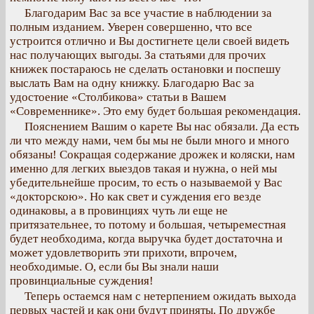
Благодарим Вас за все участие в наблюдении за
полным изданием. Уверен совершенно, что все
устроится отлично и Вы достигнете цели своей видеть
нас получающих выгоды. За статьями для прочих
книжек постараюсь не сделать остановки и поспешу
выслать Вам на одну книжку. Благодарю Вас за
удостоение «Столбикова» статьи в Вашем
«Современнике». Это ему будет большая рекомендация.
Пояснением Вашим о карете Вы нас обязали. Да есть
ли что между нами, чем бы мы не были много и много
обязаны! Сокращая содержание дрожек и коляски, нам
именно для легких выездов такая и нужна, о ней мы
убедительнейше просим, то есть о называемой у Вас
«докторскою». Но как свет и суждения его везде
одинаковы, а в провинциях чуть ли еще не
притязательнее, то потому и большая, четыреместная
будет необходима, когда выручка будет достаточна и
может удовлетворить эти прихоти, впрочем,
необходимые. О, если бы Вы знали наши
провинциальные суждения!
Теперь остаемся нам с нетерпением ожидать выхода
первых частей и как они будут приняты. По дружбе