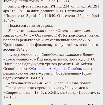
Твори у шести томах, т. 6, с. 591 – 593.
Автограф зберігається: ІРЛІ, ф. 234, оп. 3, од. зб. 291,
арк. 37 – 38. На листі дописка П. О. Плетньова:
«Получ[ено] 3 дек[абря] 1840. Отв[ечено] 27 дек[абря]
1840».
Подається за автографом.
Кончив все сношения мои с «Отеч[ественными]
зап[исками]»
… – Остаточно Г. Ф. Квітка-Основ’яненко
порвав із редактором «Отечественных записок» А.
Краєвським через фінансову неакуратність останнього
восени 1842 р.
…
за удостоение «Столбикова» статьи в Вашем
«Современнике»
. – Йдеться, напевно, про згоду П. О.
Плетньова надрукувати уривок роману Г. Ф. Квітки-
Основ’яненка «
Жизнь и похождения Столбикова
» з
рекламною метою в журналі «Современник» (було
надруковано в 1841 р.).
«Украинский Дон-Кихот»
– перша назва повісті
«Герой очаковских времен», яка публікувалася в
«Современнике», 1841, т. XXIII, кн. 3, від. «Повести», с.
1 – 155.