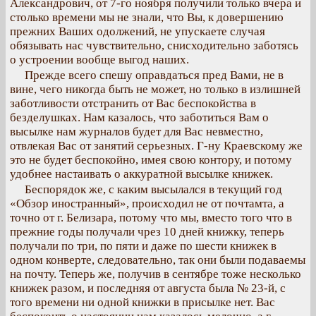
Александрович, от 7-го ноября получили только вчера и
столько времени мы не знали, что Вы, к довершению
прежних Ваших одолжений, не упускаете случая
обязывать нас чувствительно, снисходительно заботясь
о устроении вообще выгод наших.
Прежде всего спешу оправдаться пред Вами, не в
вине, чего никогда быть не может, но только в излишней
заботливости отстранить от Вас беспокойства в
безделушках. Нам казалось, что заботиться Вам о
высылке нам журналов будет для Вас невместно,
отвлекая Вас от занятий серьезных. Г-ну Краевскому же
это не будет беспокойно, имея свою контору, и потому
удобнее настаивать о аккуратной высылке книжек.
Беспорядок же, с каким высылался в текущий год
«Обзор иностранный», происходил не от почтамта, а
точно от г. Белизара, потому что мы, вместо того что в
прежние годы получали чрез 10 дней книжку, теперь
получали по три, по пяти и даже по шести книжек в
одном конверте, следовательно, так они были подаваемы
на почту. Теперь же, получив в сентябре тоже несколько
книжек разом, и последняя от августа была № 23-й, с
того времени ни одной книжки в присылке нет. Вас