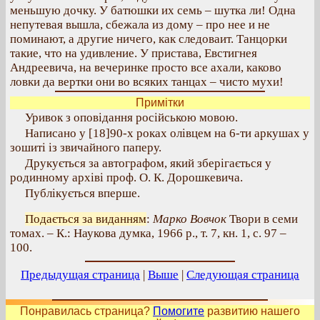
меньшую дочку. У батюшки их семь – шутка ли! Одна
непутевая вышла, сбежала из дому – про нее и не
поминают, а другие ничего, как следоваит. Танцорки
такие, что на удивление. У пристава, Евстигнея
Андреевича, на вечеринке просто все ахали, каково
ловки да вертки они во всяких танцах – чисто мухи!
Примітки
Уривок з оповідання російською мовою.
Написано у [18]90-х роках олівцем на 6-ти аркушах у
зошиті із звичайного паперу.
Друкується за автографом, який зберігається у
родинному архіві проф. О. К. Дорошкевича.
Публікується вперше.
Подається за виданням
:
Марко Вовчок
Твори в семи
томах. – К.: Наукова думка, 1966 р., т. 7, кн. 1, с. 97 –
100.
Предыдущая страница
|
Выше
|
Следующая страница
Понравилась страница?
Помогите
развитию нашего