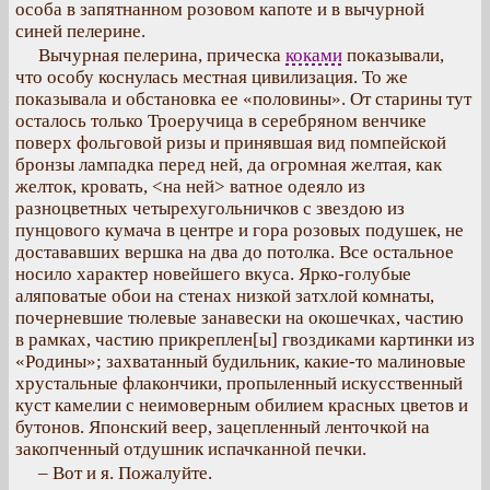
особа в запятнанном розовом капоте и в вычурной
синей пелерине.
Вычурная пелерина, прическа
коками
показывали,
что особу коснулась местная цивилизация. То же
показывала и обстановка ее «половины». От старины тут
осталось только Троеручица в серебряном венчике
поверх фольговой ризы и принявшая вид помпейской
бронзы лампадка перед ней, да огромная желтая, как
желток, кровать, <на ней> ватное одеяло из
разноцветных четырехугольничков с звездою из
пунцового кумача в центре и гора розовых подушек, не
достававших вершка на два до потолка. Все остальное
носило характер новейшего вкуса. Ярко-голубые
аляповатые обои на стенах низкой затхлой комнаты,
почерневшие тюлевые занавески на окошечках, частию
в рамках, частию прикреплен[ы] гвоздиками картинки из
«Родины»; захватанный будильник, какие-то малиновые
хрустальные флакончики, пропыленный искусственный
куст камелии с неимоверным обилием красных цветов и
бутонов. Японский веер, зацепленный ленточкой на
закопченный отдушник испачканной печки.
– Вот и я. Пожалуйте.