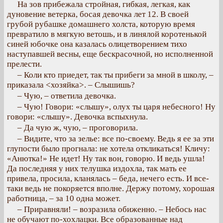
На зов прибежала стройная, гибкая, легкая, как
дуновение ветерка, босая девочка лет 12. В своей
грубой рубашке домашнего холста, которую время
превратило в мягкую ветошь, и в линялой коротенькой
синей юбочке она казалась олицетворением тихо
наступавшей весны, еще бескрасочной, но исполненной
прелести.
– Коли кто приедет, так ты прибеги за мной в школу, –
приказала <хозяйка>. – Слышишь?
– Чую, – ответила девочка.
– Чую! Говори: «слышу», олух ты царя небесного! Ну
говори: «слышу». Девочка вспыхнула.
– Да чую ж, чую, – проговорила.
– Видите, что за зелье: все по-своему. Ведь я ее за эти
глупости было прогнала: не хотела откликаться! Кличу:
«Анютка!» Не идет! Ну так вон, говорю. И ведь ушла!
Да последняя у них телушка издохла, так мать ее
привела, просила, кланялась – беда, нечего есть. И все-
таки ведь не покоряется вполне. Держу потому, хорошая
работница, – за 10 одна может.
– Приравняли! – возразила обиженно. – Небось нас
не обучают по-хохлацки. Все образованные над