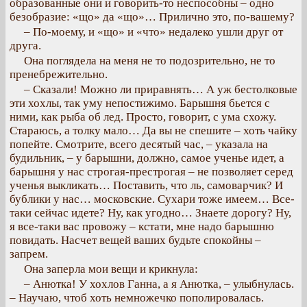
образованные они и говорить-то неспособны – одно
безобразие: «що» да «що»… Прилично это, по-вашему?
– По-моему, и «що» и «что» недалеко ушли друг от
друга.
Она поглядела на меня не то подозрительно, не то
пренебрежительно.
– Сказали! Можно ли приравнять… А уж бестолковые
эти хохлы, так уму непостижимо. Барышня бьется с
ними, как рыба об лед. Просто, говорит, с ума схожу.
Стараюсь, а толку мало… Да вы не спешите – хоть чайку
попейте. Смотрите, всего десятый час, – указала на
будильник, – у барышни, должно, самое ученье идет, а
барышня у нас строгая-престрогая – не позволяет серед
ученья выкликать… Поставить, что ль, самоварчик? И
бублики у нас… московские. Сухари тоже имеем… Все-
таки сейчас идете? Ну, как угодно… Знаете дорогу? Ну,
я все-таки вас провожу – кстати, мне надо барышню
повидать. Насчет вещей ваших будьте спокойны –
запрем.
Она заперла мои вещи и крикнула:
– Анютка! У хохлов Ганна, а я Анютка, – улыбнулась.
– Научаю, чтоб хоть немножечко пополировалась.