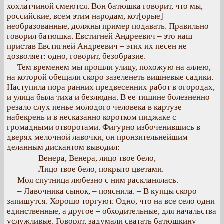
хохлатчиной смеются. Вон батюшка говорит, что мы,
российские, всем этим народам, кот[орые]
необразованные, должны пример подавать. Правильно
говорил батюшка. Евстигней Андреевич – это наш
пристав Евстигней Андреевич – этих их песен не
дозволяет: одно, говорит, безобразие.
Тем временем мы прошли улицу, похожую на аллею,
на которой обещали скоро зазеленеть вишневые садики.
Наступила пора ранних предвесенних работ в огородах,
и улица была тиха и безлюдна. В ее тишине болезненно
резало слух пенье молодого человека в картузе
набекрень и в несказанно коротком пиджаке с
громадными отворотами. Фигурно избоченившись в
дверях мелочной лавочки, он пронзительнейшим
деланным дискантом выводил:
Венера, Венера, лицо твое бело,
Лицо твое бело, покрыто цветами.
Моя спутница любезно с ним раскланялась.
– Лавочника сынок, – пояснила. – В купцы скоро
запишутся. Хорошо торгуют. Одно, что на все село одни
единственные, а другое – обходительные, для начальства
услужливые. Говорят, задумали сватать батюшкину