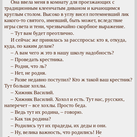
Она ввела меня в комнату для проезжающих с
традиционным клеенчатым диваном и качающимся
круглым столом. Высоко в углу висел потемневший лик
какого-то святого, имевший, быть может, вследствие
игры света и тени, чрезвычайно скорбное выражение.
– Тут вам будет преотлично.
И сейчас же принялась за расспросы: кто я, откуда,
куда, по каким делам?
– А вам чего ж это в нашу школу надобность?
– Проведать крестника.
– Родня, что ль?
– Нет, не родня.
– Разве недавно поступил? Кто ж такой ваш крестник?
Тут больше хохлы.
– Хижняк Василий.
– Хижняк Василий. Хохол и есть. Тут нас, русских,
наперечет – все хохлы. Просто беда.
– Ведь тут их родина, – говорю.
– Как так родина?
– Родились тут их прадеды, их деды и они.
– Ну, велика важность, что родились! Не