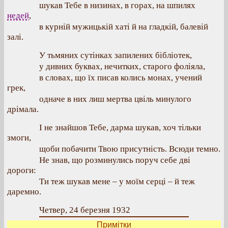
шукав Тебе в низинах, в горах, на шпилях
недей
,
в курній мужицькій хаті й на гладкій, балевій
залі.
У тьмяних сутінках запилених бібліотек,
у дивних буквах, нечитких, старого фоліяла,
в словах, що їх писав колись монах, учений
грек,
одначе в них лиш мертва цвіль минулого
дрімала.
І не знайшов Тебе, дарма шукав, хоч тільки
змоги,
щоби побачити Твою присутність. Всюди темно.
Не знав, що розминулись поруч себе дві
дороги:
Ти теж шукав мене – у моїм серці – й теж
даремно.
Четвер, 24 березня 1932
Примітки