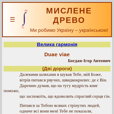
МИСЛЕНЕ
ДРЕВО
☰
Ми робимо Україну – українською!
Велика гармонія
Duae viae
Богдан-Ігор Антонич
(Дві дороги)
Далекими шляхами я шукав Тебе, мій Боже,
вітрів питався рвучих, швидкокрилих: де є Він.
Даремно думав, що на тугу мудрість книг
поможе,
що заспокоїть, що вдоволить спраглий серця гін.
Питався за Тобою всяких стрінутих людей,
одначе всі вони мені Тебе не показали,