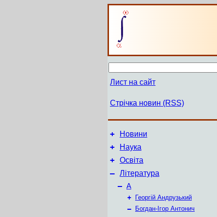
Лист на сайт
Стрічка новин (RSS)
+
Новини
+
Наука
+
Освіта
–
Література
–
А
+
Георгій Андрузький
–
Богдан-Ігор Антонич