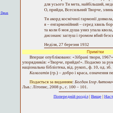
для усього Ти мета, найбільший, не
О, прийди, Всесильний Творче, злинь
r Deus
Ти акорд космічної гармонії довкола
я – енгармонійний – серед хвиль бо
та коли б моя душа униз упала квола,
дисонанс заглуш і громом вбий безс
Неділя, 27 березня 1932
Примітки
Вперше опубліковано: «Зібрані твори, 1967»
упорядників: «Творче, прийди!». Подаємо за ру
національна бібліотека, від. рукоп., ф. 10, од. зб.
Калагатія
(гр.) – добро і краса, означення п
Подається за виданням
:
Богдан Ігор Антони
Льв.: Літопис, 2008 р., с. 100 – 101.
Попередній розділ
|
Вище
|
Наст