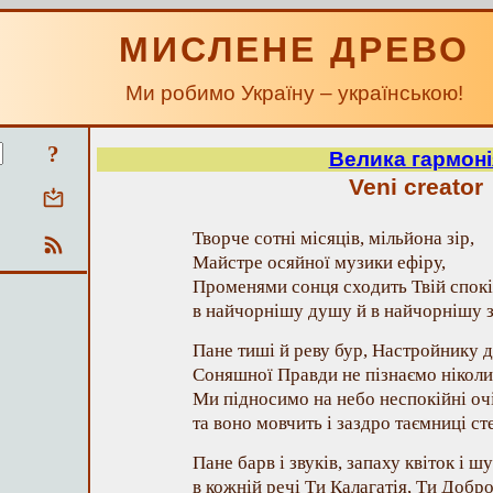
МИСЛЕНЕ ДРЕВО
Ми робимо Україну – українською!
?
Велика гармоні
Veni creator
Творче сотні місяців, мільйона зір,
Майстре осяйної музики ефіру,
Променями сонця сходить Твій спокі
в найчорнішу душу й в найчорнішу з 
Пане тиші й реву бур, Настройнику д
Соняшної Правди не пізнаємо ніколи
Ми підносимо на небо неспокійні очі
та воно мовчить і заздро таємниці ст
Пане барв і звуків, запаху квіток і ш
в кожній речі Ти Калагатія, Ти Добро