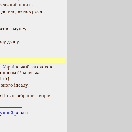
досяжний шпиль.
 до нас, немов роса
,
ротись мушу,
илу душу.
. Український заголовок
кописом (Львівська
 175).
евного ідеалу.
ч
Повне зібрання творів. –
упний розділ