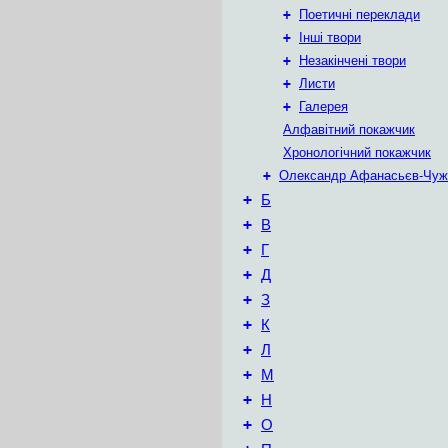
+
Поетичні переклади
+
Інші твори
+
Незакінчені твори
+
Листи
+
Галерея
Алфавітний покажчик
Хронологічний покажчик
+
Олександр Афанасьєв-Чуж
+
Б
+
В
+
Г
+
Д
+
З
+
К
+
Л
+
М
+
Н
+
О