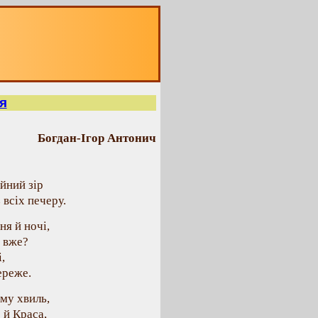
я
Богдан-Ігор Антонич
йний зір
всіх печеру.
ня й ночі,
 вже?
,
ереже.
уму хвиль,
 й Краса,