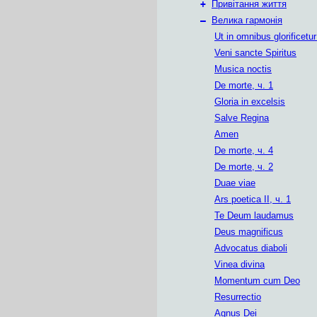
+
Привітання життя
–
Велика гармонія
Ut in omnibus glorificetu
Veni sancte Spiritus
Musica noctis
De morte, ч. 1
Gloria in excelsis
Salve Regina
Amen
De morte, ч. 4
De morte, ч. 2
Duae viae
Ars poetica II, ч. 1
Те Deum laudamus
Deus magnificus
Advocatus diaboli
Vinea divina
Momentum cum Deo
Resurrectio
Agnus Dei