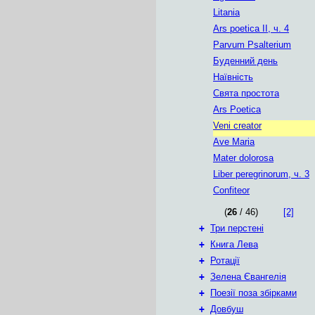
Litania
Ars poetica II, ч. 4
Parvum Psalterium
Буденний день
Наївність
Свята простота
Ars Poetica
Veni creator
Ave Maria
Mater dolorosa
Liber peregrinorum, ч. 3
Confiteor
(
26
/ 46)
[2]
+
Три перстені
+
Книга Лева
+
Ротації
+
Зелена Євангелія
+
Поезії поза збірками
+
Довбуш