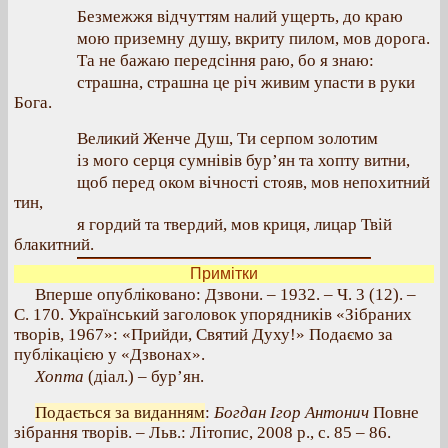
Безмежжя відчуттям налий ущерть, до краю
мою приземну душу, вкриту пилом, мов дорога.
Та не бажаю передсіння раю, бо я знаю:
страшна, страшна це річ живим упасти в руки
Бога.
Великий Женче Душ, Ти серпом золотим
із мого серця сумнівів бур’ян та хопту витни,
щоб перед оком вічності стояв, мов непохитний
тин,
я гордий та твердий, мов криця, лицар Твій
блакитний.
Примітки
Вперше опубліковано: Дзвони. – 1932. – Ч. 3 (12). –
С. 170. Український заголовок упорядників «Зібраних
творів, 1967»: «Прийди, Святий Духу!» Подаємо за
публікацією у «Дзвонах».
Хопта
(діал.) – бур’ян.
Подається за виданням
:
Богдан Ігор Антонич
Повне
зібрання творів. – Льв.: Літопис, 2008 р., с. 85 – 86.