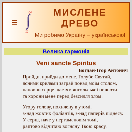
МИСЛЕНЕ
ДРЕВО
☰
Ми робимо Україну – українською!
Велика гармонія
Veni sancte Spiritus
Богдан-Ігор Антонич
Прийди, прийди до мене, Голубе Святий,
ясними крилами заграй понад моїм столом,
наповни серце щастям янгольської повноти
та хорони мене перед безсилля злом.
Угору голову, похилену в утомі,
з-над жовтих фоліантів, з-над паперів піднесу.
У серці, наче у пергаменовім томі,
раптово відчитаю вогняну Твою красу.