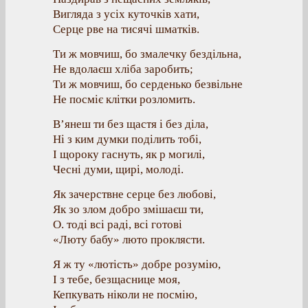
Вигляда з усіх куточків хати,
Серце рве на тисячі шматків.
Ти ж мовчиш, бо змалечку бездільна,
Не вдолаєш хліба заробить;
Ти ж мовчиш, бо серденько безвільне
Не посміє клітки розломить.
В’янеш ти без щастя і без діла,
Ні з ким думки поділить тобі,
І щороку гаснуть, як р могилі,
Чесні думи, щирі, молоді.
Як зачерствне серце без любові,
Як зо злом добро змішаєш ти,
О. тоді всі раді, всі готові
«Люту бабу» люто проклясти.
Я ж ту «лютість» добре розумію,
І з тебе, безщаснице моя,
Кепкувать ніколи не посмію,