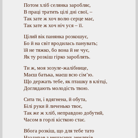
Потом хліб селянка заробляє,
В праці тратить цілі дні свої, –
Так зате ж хоч волю серце має,
Так зате ж хоч ніч уся – її.
Цілий вік панянка розкошує,
Бо й на світ вродилась панувать;
їй не тяжко, бо вона й не чує,
Як ту розкіш гірко зароблять.
Ти ж, моя зозуле-жалібнице,
Маєш батька, маєш всю сім’ю.
Що держать тебе, як пташку в клітці,
Доглядають молодість твою.
Сита ти, і вдягнена, й обута,
Білі руки й личенько твоє,
Так же ж хліб, неправдою добутий,
Часом в горлі кісткою стає.
Вбога розкіш, що для тебе тато
Наздирав з нещасних земляків,