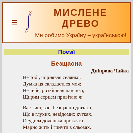
МИСЛЕНЕ
ДРЕВО
☰
Ми робимо Україну – українською!
Поезії
Безщасна
Дніпрова Чайка
Не тобі, чорнявая селянко,
Думка ця складається моя;
Не тебе, розкішная панянко,
Щирим серцем привітаю я:
Вас лиш, вас, безщаснії дівчата,
Що в глухих, невідомих кутках,
Осудила доленька проклята
Марно жить і гинути в сльозах.