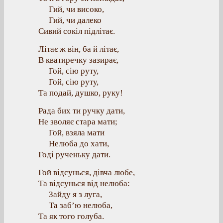
Гий, чи високо,
Гий, чи далеко
Сивий сокіл підлітає.
Літає ж він, ба й літає,
В кватиречку зазирає,
Гой, сію руту,
Гой, сію руту,
Та подай, душко, руку!
Рада бих ти ручку дати,
Не зволяє стара мати;
Гой, взяла мати
Нелюба до хати,
Годі рученьку дати.
Гой відсунься, дівча любе,
Та відсунься від нелюба:
Зайду я з луга,
Та заб’ю нелюба,
Та як того голуба.