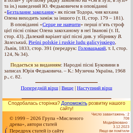
в поли» у третьому рядку замінено на «Ой в лузі, в лузі»
та ін.) наведений Ю. Федьковичем в оповіданні
«
Безталанне закоханнє
» як пісня Тодора, чия кохана
Олена виходить заміж за іншого (т. II, стор. 179 – 181).
В оповіданні «
Серце не навчити
» перші п’ять строф
цієї пісні співає Олена закоханому в неї Іванові (т. II,
стор. 43). Далекий варіант цієї пісні див. у збірнику
В.
Залеський
,
Ріеśnі роlskie i ruskie ludu gаlісуjsкіеgо
,
Львів, 1833, стор. 391 (передрук:
Головацький
, т. І, стор.
124, № 34).
Подається за виданням
: Народні пісні Буковини в
записах Юрія Федьковича. – К.: Музична Україна, 1968
р., с. 82.
Попередній вірш
|
Вище
|
Наступний вірш
Сподобалась сторінка?
Допоможіть
розвитку нашого
сайту!
Число завантажень : 2
© 1999 – 2026 Група «Мисленого
708
Модифіковано :
древа», автори статей
3.12.2023
Передрук статей із сайту
Якщо ви помітили