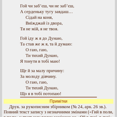
Гой чи заб’єш, чи не заб’єш,
А серденьку тугу завдаш…
Сідай на коня,
Виїжджай із двора,
Ти не мій, я не твоя.
Гой іду ж я до Дунаю,
Та став же ж я, та й думаю:
О гаю, гаю,
Ти тихий Дунаю,
Я тонути в тобі маю!
Ще й за малу причину:
За молоду дівчину.
О гаю, гаю,
Ти тихий Дунаю,
Що я в тобі потопаю!
Примітки
Друк. за рукописним збірником (№ 24, арк. 26 зв.).
Повний текст запису з незначними змінами («Гий в поли,