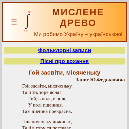
МИСЛЕНЕ
ДРЕВО
☰
Ми робимо Україну – українською!
Фольклорні записи
Пісні про кохання
Гой засвіти, місяченьку
Запис Ю.Федьковича
Гой засвіти, місяченьку,
Та й ти, зоре ясна!
Гий, в полі, в полі,
У полі пшениця,
Там дівчина прекрасна.
Пшениченьку дожинає,
Та й в гору ся поглядає,