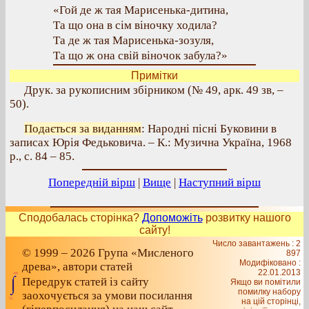
«Гой де ж тая Марисенька-дитина,
Та що она в сім віночку ходила?
Та де ж тая Марисенька-зозуля,
Та що ж она свій віночок забула?»
Примітки
Друк. за рукописним збірником (№ 49, арк. 49 зв, –
50).
Подається за виданням
: Народні пісні Буковини в
записах Юрія Федьковича. – К.: Музична Україна, 1968
р., с. 84 – 85.
Попередній вірш
|
Вище
|
Наступний вірш
Сподобалась сторінка?
Допоможіть
розвитку нашого
сайту!
Число завантажень : 2
© 1999 – 2026 Група «Мисленого
897
Модифіковано :
древа», автори статей
22.01.2013
Передрук статей із сайту
Якщо ви помітили
помилку набору
заохочується за умови посилання
на цiй сторiнцi,