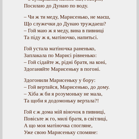
Посилаю до Дунаю по воду.
– Чи ж ти меду, Марисенько, не маєш,
Що служечки до Дунаю труждаеш?
– Гой маю ж я меду, вина в пивниці
Та піду ж я, матіночко, напитьсі.
Гой устала матіночка раненько,
Заплакала по Марисі рівненько:
– Гой сідайте ж, рідні братя, на коні,
Здоганяйте Марисеньку в погоні.
Здогонили Марисеньку у бору:
– Гой вертайся, Марисенько, до дому.
– Хіба ж би я розумоньку не мала,
Та щоби я додомоньку вертала?!
Гой є ж дома мій віночок в пивниці,
Повісьте ж го, милі братя, в світлиці,
А що моя матіночка спогляне,
Уже свою Марисеньку спомяне: