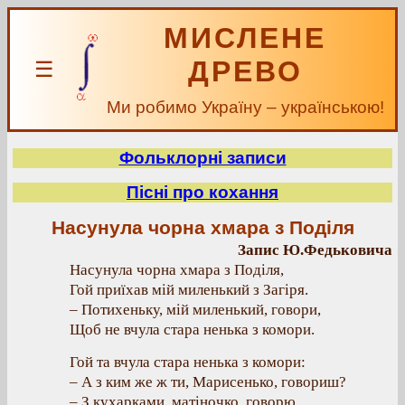
МИСЛЕНЕ
ДРЕВО
☰
Ми робимо Україну – українською!
Фольклорні записи
Пісні про кохання
Насунула чорна хмара з Поділя
Запис Ю.Федьковича
Насунула чорна хмара з Поділя,
Гой приїхав мій миленький з Загіря.
– Потихеньку, мій миленький, говори,
Щоб не вчула стара ненька з комори.
Гой та вчула стара ненька з комори:
– А з ким же ж ти, Марисенько, говориш?
– З кухарками, матіночко, говорю,