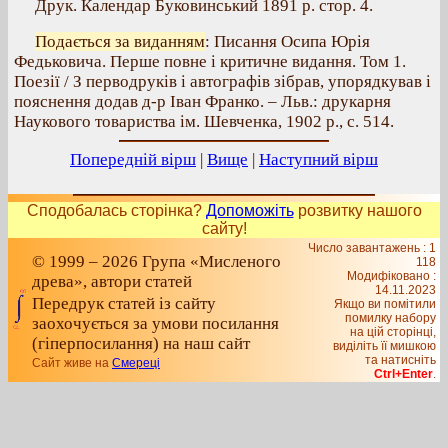
Друк. Календар Буковинський 1891 р. стор. 4.
Подається за виданням
: Писання Осипа Юрія
Федьковича. Перше повне і критичне видання. Том 1.
Поезії / З перводруків і автографів зібрав, упорядкував і
пояснення додав д-р Іван Франко. – Льв.: друкарня
Наукового товариства ім. Шевченка, 1902 р., с. 514.
Попередній вірш
|
Вище
|
Наступний вірш
Сподобалась сторінка?
Допоможіть
розвитку нашого
сайту!
Число завантажень : 1
© 1999 – 2026 Група «Мисленого
118
Модифіковано :
древа», автори статей
14.11.2023
Передрук статей із сайту
Якщо ви помітили
помилку набору
заохочується за умови посилання
на цiй сторiнцi,
(гіперпосилання) на наш сайт
видiлiть її мишкою
та натисніть
Сайт живе на
Смереці
Ctrl+Enter
.