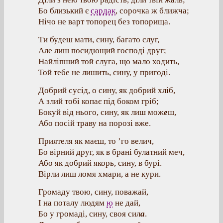
Бо близький є
сардак
, сорочка ж ближча;
Нічо не варт топорец без топорища.
Ти будеш мати, сину, багато слуг,
Але лиш посидющий господі друг;
Найліпший той слуга, що мало ходить,
Той тебе не лишить, сину, у пригоді.
Добрий сусід, о сину, як добрий хліб,
А злий тобі копає під боком гріб;
Бокуй від нього, сину, як лиш мож
е
ш,
Або посій траву на порозі вже.
Приятеля як маєш, то ’го велич,
Бо вірний друг, як в брані булатний меч,
Або як добрий якорь, сину, в бурі.
Вірли лиш ломя хмари, а не кури.
Громаду твою, сину, поважай,
І на поталу людям
ю
не дай,
Бо у громаді, сину, своя сил
а
.