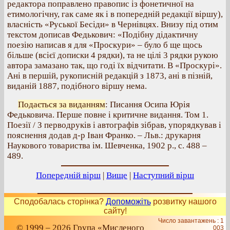
редактора поправлено правопис із фонетичної на
етимологічну, гак саме як і в попередній редакції віршу),
власність «Руської Бесіди» в Чернівцях. Внизу під отим
текстом дописав Федькович: «Подібну дідактичну
поезію написав я для «Проскури» – було б ще щось
більше (всієї дописки 4 рядки), та не цілі 3 рядки рукою
автора замазано так, що годі їх відчитати. В «Проскурі».
Ані в першій, рукописній редакцій з 1873, ані в пізній,
виданій 1887, подібного віршу нема.
Подається за виданням
: Писання Осипа Юрія
Федьковича. Перше повне і критичне видання. Том 1.
Поезії / З перводруків і автографів зібрав, упорядкував і
пояснення додав д-р Іван Франко. – Льв.: друкарня
Наукового товариства ім. Шевченка, 1902 р., с. 488 –
489.
Попередній вірш
|
Вище
|
Наступний вірш
Сподобалась сторінка?
Допоможіть
розвитку нашого
сайту!
Число завантажень : 1
© 1999 – 2026 Група «Мисленого
003