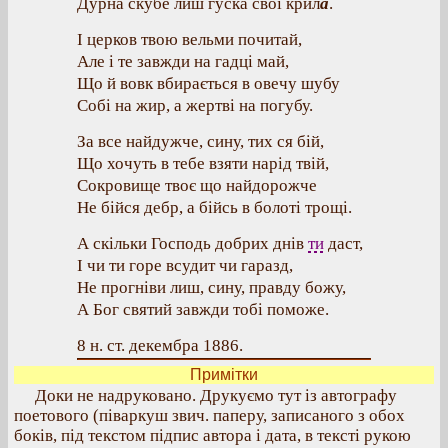
Дурна скубе лиш гуска свої крил
а
.
І церков твою вельми почитай,
Але і те завжди на гадці май,
Що й вовк вбирається в овечу шубу
Собі на жир, а жертві на погубу.
За все найдужче, сину, тих ся бій,
Що хочуть в тебе взяти нарід твій,
Сокровище твоє що найдорожче
Не бійся дебр, а бійсь в болоті трощі.
А скільки Господь добрих днів
ти
даст,
І чи ти горе всудит чи гаразд,
Не прогніви лиш, сину, правду божу,
А Бог святий завжди тобі поможе.
8 н. ст. декембра 1886.
Примітки
Доки не надруковано. Друкуємо тут із автографу
поетового (піваркуш звич. паперу, записаного з обох
боків, під текстом підпис автора і дата, в тексті рукою