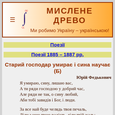
МИСЛЕНЕ
ДРЕВО
☰
Ми робимо Україну – українською!
Поезії
Поезії 1885 – 1887 рр.
Старий господар умирає і сина научає
(Б)
Юрій Федькович
Я умираю, сину, лишаю вас,
А ти ряди господою у добрий час,
Але ряди не так, о сину любий,
Аби тобі завидів і Бог, і люди.
За все най буде челядь твоя печаль,
Діли з нею твою радість, діли твій жаль;