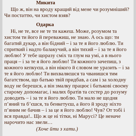
Микита
Що ж, він на вроду кращий від мене чи розумніший?
Чи постаттю, чи хистом взяв?
Одарка
Ні, не те, все не те ти кажеш. Може, розумом та
хистом ти його й переважиш, не знаю. А ось що: ти
багатий дукар, а він бідний – і за те я його люблю. Ти
сприткий і надто балакучий, а він тихий – і за те я його
люблю! У тебе щоразу сміх та глум на умі, а в нього
праця – і за те я його люблю! Ти кожного зачепиш, з
кожного кепкуєш, а він нікого й словом не уразить – і за
те я його люблю! Ти вихваляєшся та чванишся тим
багатством, що батько твій придбав, а сам і за холодну
воду не берешся, а він змалку працює і батькові своєму
старому допомагає, і малих братів та сестер до розуму
доводить – і за те я його люблю. Ти мало не щодня
п’яний та б’єшся, та бенкетуєш, а його й зроду ніхто
п’яним не бачив – і за це я його люблю! Чув? От тобі і
вся правда!.. Що ж це ні тітки, ні Марусі? Це неначе
нарочито нас звели…
(Хоче йти з хати.)