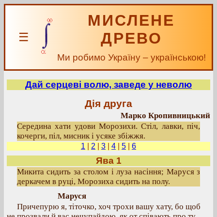
МИСЛЕНЕ
ДРЕВО
☰
Ми робимо Україну – українською!
Дай серцеві волю, заведе у неволю
Дія друга
Марко Кропивницький
Середина хати удови Морозихи. Стіл, лавки, піч,
кочерги, піл, мисник і усяке збіжжя.
1
|
2
|
3
|
4
|
5
|
6
Ява 1
Микита сидить за столом і луза насіння; Маруся з
деркачем в руці, Морозиха сидить на полу.
Маруся
Причепурю я, тіточко, хоч трохи вашу хату, бо щоб
не прозвали й вас нечупайдою, як от співають про ту