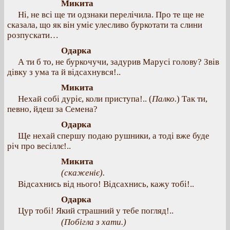
Микита
Ні, не всі ще ти одзнаки перелічила. Про те ще не
сказала, що як він уміє улесливо буркотати та слини
розпускати…
Одарка
А ти б то, не буркочучи, задурив Марусі голову? Звів
дівку з ума та й відсахнувся!..
Микита
Нехай собі дуріє, коли приступа!.. (
Палко.
) Так ти,
певно, йдеш за Семена?
Одарка
Ще нехай спершу подаю рушники, а тоді вже буде
річ про весіллє!..
Микита
(скаженіє).
Відсахнись від нього! Відсахнись, кажу тобі!..
Одарка
Цур тобі! Який страшний у тебе погляд!..
(Побігла з хати.)