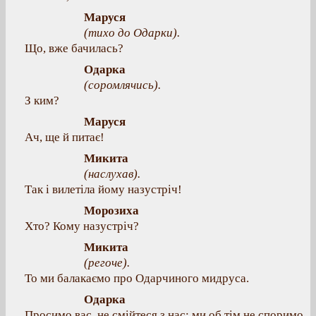
Маруся
(тихо до Одарки).
Що, вже бачилась?
Одарка
(соромлячись).
З ким?
Маруся
Ач, ще й питає!
Микита
(наслухав).
Так і вилетіла йому назустріч!
Морозиха
Хто? Кому назустріч?
Микита
(регоче).
То ми балакаємо про Одарчиного мидруса.
Одарка
Просимо вас, не смійтеся з нас: ми об тім не споримо,