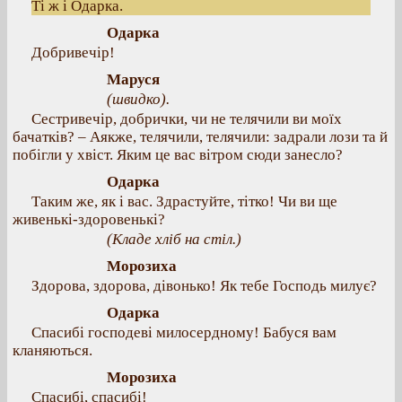
Ті ж і Одарка.
Одарка
Добривечір!
Маруся
(швидко).
Сестривечір, добрички, чи не телячили ви моїх
бачатків? – Аякже, телячили, телячили: задрали лози та й
побігли у хвіст. Яким це вас вітром сюди занесло?
Одарка
Таким же, як і вас. Здрастуйте, тітко! Чи ви ще
живенькі-здоровенькі?
(Кладе хліб на стіл.)
Морозиха
Здорова, здорова, дівонько! Як тебе Господь милує?
Одарка
Спасибі господеві милосердному! Бабуся вам
кланяються.
Морозиха
Спасибі, спасибі!