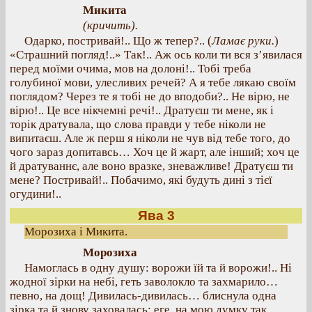
Микита
(кричить).
Одарко, постривай!.. Що ж тепер?.. (
Ламає руки.
)
«Страшний погляд!..» Так!.. Аж ось коли ти вся з’явилася
перед моїми очима, мов на долоні!.. Тобі треба
голубиної мови, улесливих речей? А я тебе лякаю своїм
поглядом? Через те я тобі не до вподоби?.. Не вірю, не
вірю!.. Це все нікчемні речі!.. Дратуєш ти мене, як і
торік дратувала, що слова правди у тебе ніколи не
випитаєш. Але ж перш я ніколи не чув від тебе того, до
чого зараз допитавсь… Хоч це й жарт, але інший; хоч це
й дратуваннє, але воно вразке, зневажливе! Дратуєш ти
мене? Постривай!.. Побачимо, які будуть дині з тієї
огудини!..
Ява 3
Морозиха і Микита.
Морозиха
Намоглась в одну душу: ворожи їй та й ворожи!.. Ні
жодної зірки на небі, геть заволокло та захмарило…
певно, на дощ! Дивилась-дивилась… блиснула одна
зірка та й знову заховалась: еге, на мою думку так