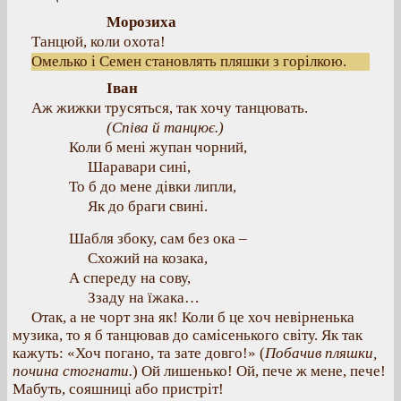
Морозиха
Танцюй, коли охота!
Омелько і Семен становлять пляшки з горілкою.
Іван
Аж жижки трусяться, так хочу танцювать.
(Співа й танцює.)
Коли б мені жупан чорний,
Шаравари сині,
То б до мене дівки липли,
Як до браги свині.
Шабля збоку, сам без ока –
Схожий на козака,
А спереду на сову,
Ззаду на їжака…
Отак, а не чорт зна як! Коли б це хоч невірненька
музика, то я б танцював до самісенького світу. Як так
кажуть: «Хоч погано, та зате довго!» (
Побачив пляшки,
почина стогнати.
) Ой лишенько! Ой, пече ж мене, пече!
Мабуть, сояшниці або пристріт!