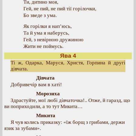
Ти, дитино моя,
Гей, не пий, не пий тії горілочки,
Бо зведе з ума.
Як горілки я нап’юсь,
Та й ума я наберусь,
Гей, з невірною дружиною
Жити не поймусь.
Ява 4
Ті ж, Одарка, Маруся, Христя, Горпина й другі
дівчата.
Дівчата
Добривечір вам в хаті!
Морозиха
Здрастуйте, мої любі дівчаточка!.. Отже, й гаразд, що
ви поприходили, а то тут Микита…
Микита
Я чув колись приказку: «їж борщ з грибами, держи
язик за зубами».