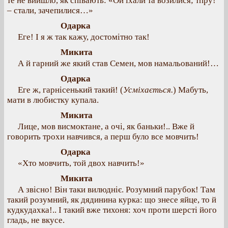
те не вийшло, як співають: «Ой їхали та возилися; тпру!
– стали, зачепилися…»
Одарка
Еге! І я ж так кажу, достомітно так!
Микита
А й гарний же який став Семен, мов намальований!…
Одарка
Еге ж, гарнісенький такий! (
Усміхається.
) Мабуть,
мати в любистку купала.
Микита
Лице, мов висмоктане, а очі, як баньки!.. Вже й
говорить трохи навчився, а перш було все мовчить!
Одарка
«Хто мовчить, той двох навчить!»
Микита
А звісно! Він таки вилюдніє. Розумний парубок! Там
такий розумний, як дядинина курка: що знесе яйце, то й
кудкудахка!.. І такий вже тихоня: хоч проти шерсті його
гладь, не вкусе.