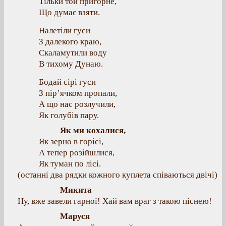
Тільки той пригорне,
Що думає взяти.
Налетіли гуси
З далекого краю,
Скаламутили воду
В тихому Дунаю.
Бодай сірі гуси
З пір’ячком пропали,
А що нас розлучили,
Як голубів пару.
Як ми кохалися,
Як зерно в горісі,
А тепер розійшлися,
Як туман по лісі.
(останні два рядки кожного куплета співаються двічі)
Микита
Ну, вже завели гарної! Хай вам враг з такою піснею!
Маруся