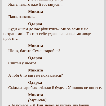
Яка є, такого вже й зостанусь!..
Микита
Пава, панянка…
Одарка
Куди ж нам до вас рівнятись? Ми за вами й не
потрапимо!.. То ти з себе удаєш панича, а ми люде
прості…
Микита
Що ж, багато Семен заробив?
Одарка
Спитай у нього!
Микита
А тобі б то він і не похвалився?
Одарка
Скільки заробив, стільки й буде… У шинок не понесе.
Микита
(глузуючи).
«Не понесе!» Я, бач, через те питаю, що бачив