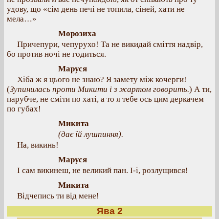
удову, що «сім день печі не топила, сіней, хати не
мела…»
Морозиха
Причепури, чепурухо! Та не викидай сміття надвір,
бо против ночі не годиться.
Маруся
Хіба ж я цього не знаю? Я замету між кочерги!
(
Зупинилась проти Микити і з жартом говорить.
) А ти,
парубче, не сміти по хаті, а то я тебе ось цим деркачем
по губах!
Микита
(дає їй лушпиння).
На, викинь!
Маруся
І сам викинеш, не великий пан. І-і, розлущився!
Микита
Відчепись ти від мене!
Ява 2