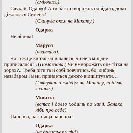
(сміючись).
Слухай, Одарко! А ти багато ворожок одвідала, доки
діждалася Семена?
(Скинула оком на Микиту.)
Одарка
Не лічила!
Маруся
(чванливо).
Чого ж це ви так запишалися, чи не в міщане
приписалися?.. (
Помовчала.
) Чи не ворожать оце тітка на
зорях?.. Треба піти та й собі повчитись, бо, либонь,
незабаром і мені прийдеться декого відшіптувати…
(Глянувши з сміхом на Микиту, побігла
з хати.)
Микита
(встає і довго ходить по хаті. Балака
ніби про себе).
Парсона, настояща парсона!
Одарка
(не дивиться у вічі).