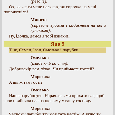
(регоче).
Ох, як же ти мене налякав, аж сорочка на мені
пополотніла!
Микита
(скрегоче зубами і кидається на неї з
кулаками).
Ну, ідолка, дамся я тобі взнаки!..
Ява 5
Ті ж, Семен, Іван, Омелько і парубки.
Омелько
(кладе хліб на стіл).
Добривечір вам, тітко! Чи приймаєте гостей?
Морозиха
А які ж там гості?
Омелько
Наше парубоцтво. Нараялись ми прохати вас, щоб
знов прийняли нас на цю зиму у вашу господу.
Морозиха
Чесному парубоцтву моя хата настіж. А якщо ти,