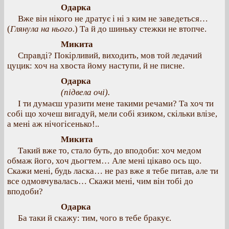
Одарка
Вже він нікого не дратує і ні з ким не заведеться…
(
Глянула на нього.
) Та й до шиньку стежки не втопче.
Микита
Справді? Покірливий, виходить, мов той ледачий
цуцик: хоч на хвоста йому наступи, й не писне.
Одарка
(підвела очі).
І ти думаєш уразити мене такими речами? Та хоч ти
собі що хочеш вигадуй, мели собі язиком, скільки влізе,
а мені аж нічогісенько!..
Микита
Такий вже то, стало буть, до вподоби: хоч медом
обмаж його, хоч дьогтем… Але мені цікаво ось що.
Скажи мені, будь ласка… не раз вже я тебе питав, але ти
все одмовчувалась… Скажи мені, чим він тобі до
вподоби?
Одарка
Ба таки й скажу: тим, чого в тебе бракує.