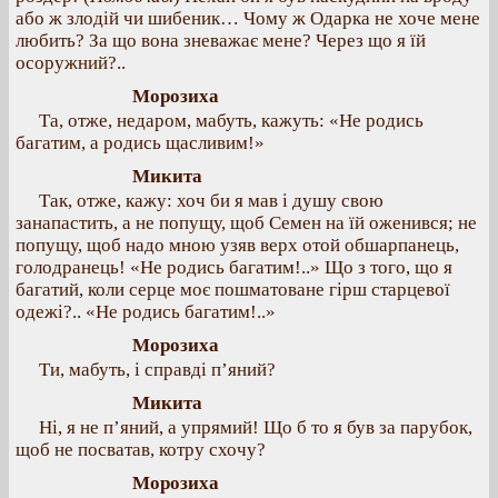
або ж злодій чи шибеник… Чому ж Одарка не хоче мене
любить? За що вона зневажає мене? Через що я їй
осоружний?..
Морозиха
Та, отже, недаром, мабуть, кажуть: «Не родись
багатим, а родись щасливим!»
Микита
Так, отже, кажу: хоч би я мав і душу свою
занапастить, а не попущу, щоб Семен на їй оженився; не
попущу, щоб надо мною узяв верх отой обшарпанець,
голодранець! «Не родись багатим!..» Що з того, що я
багатий, коли серце моє пошматоване гірш старцевої
одежі?.. «Не родись багатим!..»
Морозиха
Ти, мабуть, і справді п’яний?
Микита
Ні, я не п’яний, а упрямий! Що б то я був за парубок,
щоб не посватав, котру схочу?
Морозиха