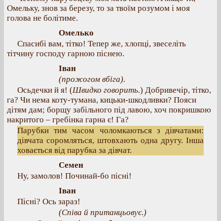
Омельку, знов за березу, то за твоїм розумом і моя
голова не болітиме.
Омелько
Спасибі вам, тітко! Тепер же, хлопці, звеселіть
тітчину господу гарною піснею.
Іван
(прожогом вбіга).
Осьдечки й я! (
Швидко говорить.
) Добривечір, тітко,
га? Чи нема коту-тумана, кицьки-шкодливки? Пояси
дітям дам; борщу забільного під лавою, хоч покришкою
накритого – гребінка гарна є! Га?
Парубки тим часом чоломкаються з дівчатами:
дівчата соромляться, штовхають одна другу. Інша
ховається від парубка за дівчат.
Семен
Ну, замолов! Починай-бо пісні!
Іван
Пісні? Ось зараз!
(Співа й пританцьовує.)