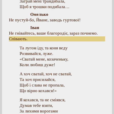
Заграй мені трандибала,
Щоб я трошки подибала…
Омелько
Не пустуй-бо, Йване, заводь гуртової!
Іван
Не гнівайтесь, ваше благородіє, зараз почнемо.
Співають.
Та лугом іду, та коня веду
Розвивайся, луже.
«Сватай мене, козаченьку,
Коли любиш дуже!
А хоч сватай, хоч не сватай,
Та хоч присилайся,
Щоб і слава не пропала,
Що вірно кохався!»
Я кохався, та не сміявся,
Думав тебе взяти,
За лихими ворогами