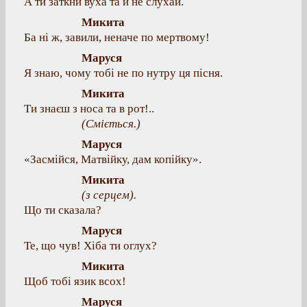
А ти заткни вуха та й не слухай.
Микита
Ба ні ж, завили, неначе по мертвому!
Маруся
Я знаю, чому тобі не по нутру ця пісня.
Микита
Ти знаєш з носа та в рот!..
(Сміється.)
Маруся
«Засмійся, Матвійку, дам копійку».
Микита
(з серцем).
Що ти сказала?
Маруся
Те, що чув! Хіба ти оглух?
Микита
Щоб тобі язик всох!
Маруся