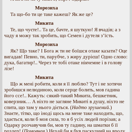
Морозиха
Та що-бо ти це таке кажеш? Як же це?
Микита
Те, що чуєте!.. Та це, бачте, я шуткую! Я вчадів; а з
чаду я можу так зробить, що Семен і дутеля з’їсть.
Морозиха
Як? Що таке? І Бога ж ти не боїшся отаке казати? Оце
вигадав! Певно, ти, парубче, з жиру дурієш! Одно слово:
дука, багатир!.. Через те тобі отаке нікчемне і в голову
лізе!
Микита
Що ж мені робити, коли я її люблю? Тут і не хотячи
зробишся нелюдиною, коли серце болить, мов гадина
його ссе!.. Кажуть: сякий-такий Микита, бешкетник,
коверзник… А ніхто не загляне Микиті в душу, ніхто не
спита, що там у нього діється. (
Надто зрушений.
)
Знаєте, тітко, що іноді щось на мене таке находить, що,
здається, коли б моя сила, то я б усіх людей порізав; а
Одарку розчавучив би, мов ту гадину, на шматки б її
роздер! (
Помовчав.
) Нехай би я був паскудний на вроду