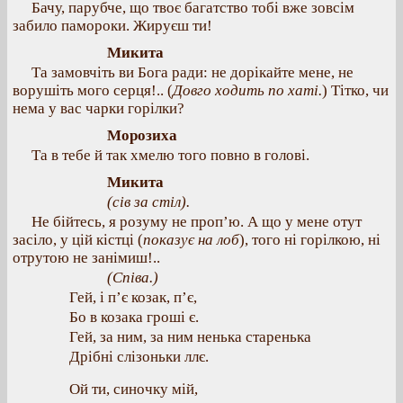
Бачу, парубче, що твоє багатство тобі вже зовсім
забило памороки. Жируєш ти!
Микита
Та замовчіть ви Бога ради: не дорікайте мене, не
ворушіть мого серця!.. (
Довго ходить по хаті.
) Тітко, чи
нема у вас чарки горілки?
Морозиха
Та в тебе й так хмелю того повно в голові.
Микита
(сів за стіл).
Не бійтесь, я розуму не проп’ю. А що у мене отут
засіло, у цій кістці (
показує на лоб
), того ні горілкою, ні
отрутою не занімиш!..
(Співа.)
Гей, і п’є козак, п’є,
Бо в козака гроші є.
Гей, за ним, за ним ненька старенька
Дрібні слізоньки ллє.
Ой ти, синочку мій,