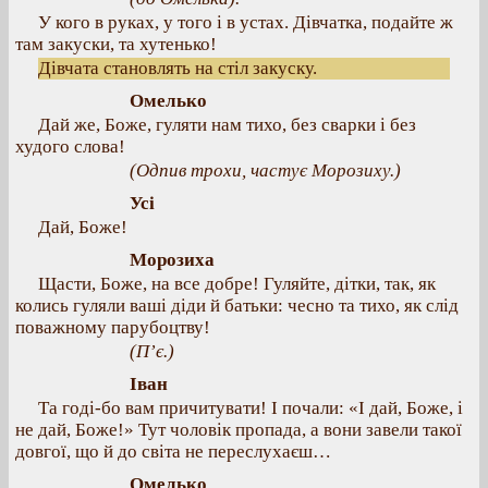
У кого в руках, у того і в устах. Дівчатка, подайте ж
там закуски, та хутенько!
Дівчата становлять на стіл закуску.
Омелько
Дай же, Боже, гуляти нам тихо, без сварки і без
худого слова!
(Одпив трохи, частує Морозиху.)
Усі
Дай, Боже!
Морозиха
Щасти, Боже, на все добре! Гуляйте, дітки, так, як
колись гуляли ваші діди й батьки: чесно та тихо, як слід
поважному парубоцтву!
(П’є.)
Іван
Та годі-бо вам причитувати! І почали: «І дай, Боже, і
не дай, Боже!» Тут чоловік пропада, а вони завели такої
довгої, що й до світа не переслухаєш…
Омелько