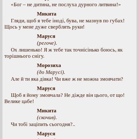
«Бог – не дитина, не послуха дурного литвина!»
Микита
Гляди, щоб я тебе іноді, бува, не мазнув по губах!
Щось у мене дуже сверблять руки!
Маруся
(регоче).
Ох лишенько! Я ж тебе так точнісінько боюсь, як
торішнього снігу.
Морозиха
(до Марусі).
Але й ти яка дівка! Чи вже ж не можна змовчати?
Маруся
Щоб я йому змовчала? Не діжде він цього, от що!
Велике цабе!
Микита
(скочив).
Чи тобі заціпить сьогодня?..
Маруся