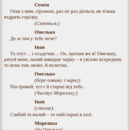
Семен
Отак з ним, сіромою, раз по раз діється, як тільки
вздрить горілку.
(Сміється.)
Омелько
Де ж там у тебе пече?
Іван
Та отут… і осьдечки… Ох, пропав же я! Омельку,
рятуй мене, налий швидше чарку – я увіллю всередину,
то воно там, може, й полегша.
Омелько
(бере пляшку і чарку)
Постривай, тут є й старші від тебе.
(Частує Морозиху.)
Іван
(стогне).
Слабий та малий – то найстарші в хаті.
Морозиха
(до Омелька).