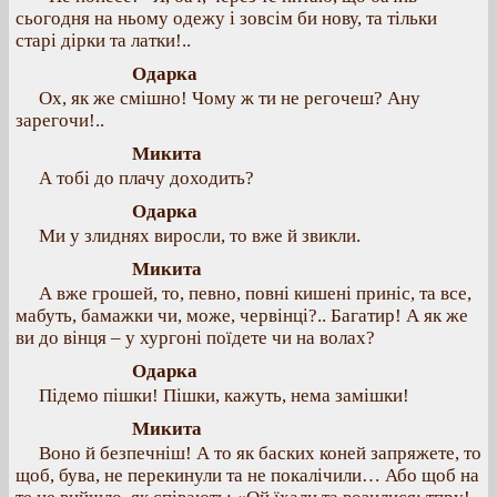
сьогодня на ньому одежу і зовсім би нову, та тільки
старі дірки та латки!..
Одарка
Ох, як же смішно! Чому ж ти не регочеш? Ану
зарегочи!..
Микита
А тобі до плачу доходить?
Одарка
Ми у злиднях виросли, то вже й звикли.
Микита
А вже грошей, то, певно, повні кишені приніс, та все,
мабуть, бамажки чи, може, червінці?.. Багатир! А як же
ви до вінця – у хургоні поїдете чи на волах?
Одарка
Підемо пішки! Пішки, кажуть, нема замішки!
Микита
Воно й безпечніш! А то як баских коней запряжете, то
щоб, бува, не перекинули та не покалічили… Або щоб на