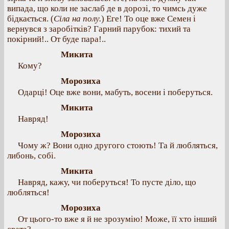
випада, що коли не заслаб де в дорозі, то чимсь дуже
бідкається. (
Сіла на полу.
) Еге! То оце вже Семен і
вернувся з заробітків? Гарний парубок: тихий та
покірний!.. От буде пара!..
Микита
Кому?
Морозиха
Одарці! Оце вже вони, мабуть, восени і поберуться.
Микита
Навряд!
Морозиха
Чому ж? Вони одно другого стоють! Та й любляться,
либонь, собі.
Микита
Навряд, кажу, чи поберуться! То пусте діло, що
любляться!
Морозиха
От цього-то вже я й не зрозумію! Може, її хто інший