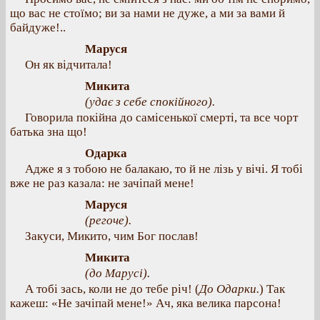
що вас не стоїмо; ви за нами не дуже, а ми за вами й
байдуже!..
Маруся
Он як відчитала!
Микита
(удає з себе спокійного).
Говорила покійна до самісенької смерті, та все чорт
батька зна що!
Одарка
Адже я з тобою не балакаю, то й не лізь у вічі. Я тобі
вже не раз казала: не зачіпай мене!
Маруся
(регоче).
Закуси, Микито, чим Бог послав!
Микита
(до Марусі).
А тобі зась, коли не до тебе річ! (
До Одарки.
) Так
кажеш: «Не зачіпай мене!» Ач, яка велика парсона!