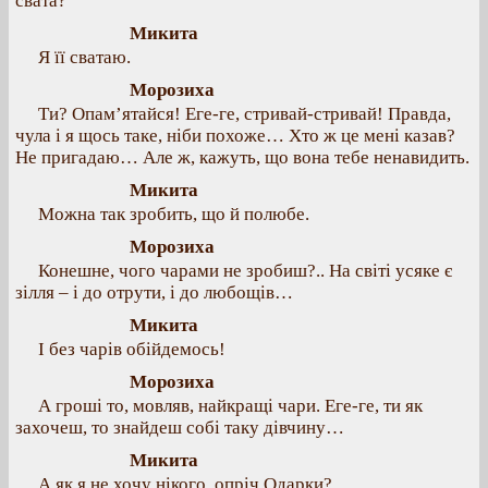
свата?
Микита
Я її сватаю.
Морозиха
Ти? Опам’ятайся! Еге-ге, стривай-стривай! Правда,
чула і я щось таке, ніби похоже… Хто ж це мені казав?
Не пригадаю… Але ж, кажуть, що вона тебе ненавидить.
Микита
Можна так зробить, що й полюбе.
Морозиха
Конешне, чого чарами не зробиш?.. На світі усяке є
зілля – і до отрути, і до любощів…
Микита
І без чарів обійдемось!
Морозиха
А гроші то, мовляв, найкращі чари. Еге-ге, ти як
захочеш, то знайдеш собі таку дівчину…
Микита
А як я не хочу нікого, опріч Одарки?