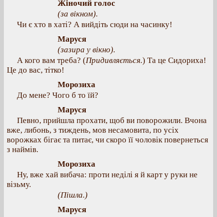
Жіночий голос
(за вікном).
Чи є хто в хаті? А вийдіть сюди на часинку!
Маруся
(зазира у вікно).
А кого вам треба? (
Придивляється.
) Та це Сидориха!
Це до вас, тітко!
Морозиха
До мене? Чого б то їй?
Маруся
Певно, прийшла прохати, щоб ви поворожили. Вчона
вже, либонь, з тиждень, мов несамовита, по усіх
ворожках бігає та питає, чи скоро її чоловік повернеться
з наймів.
Морозиха
Ну, вже хай вибача: проти неділі я й карт у руки не
візьму.
(Пішла.)
Маруся