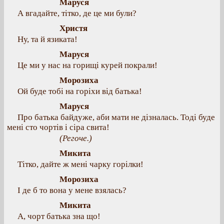
Маруся
А вгадайте, тітко, де це ми були?
Христя
Ну, та й язиката!
Маруся
Це ми у нас на горищі курей покрали!
Морозиха
Ой буде тобі на горіхи від батька!
Маруся
Про батька байдуже, аби мати не дізналась. Тоді буде
мені сто чортів і сіра свита!
(Регоче.)
Микита
Тітко, дайте ж мені чарку горілки!
Морозиха
І де б то вона у мене взялась?
Микита
А, чорт батька зна що!