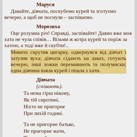
Маруся
Давайте, дівчата, поскубемо курей та зготуємо
вечерю, а щоб не поснули – заспіваємо.
Морозиха
Оце розумна річ! Справді, заспівайте! Давно вже моя
хата не чула співів… Візьми ж котра курей та поріж за
хатою, а тоді вже й скубти!..
Микита скрутив цигарку, одвернувся від дівчат і
затулив вуха; дівчата сідають на лавах, готують
вечерю, інші ложки перемивають та полумиски;
одна дівчина взяла курей і пішла з хати.
Дівчата
(співають).
Та нема гірш нікому,
Як тій сиротині,
Ніхто не пригорне
При лихій годині.
Та не пригорне батько,
Не пригорне мати,