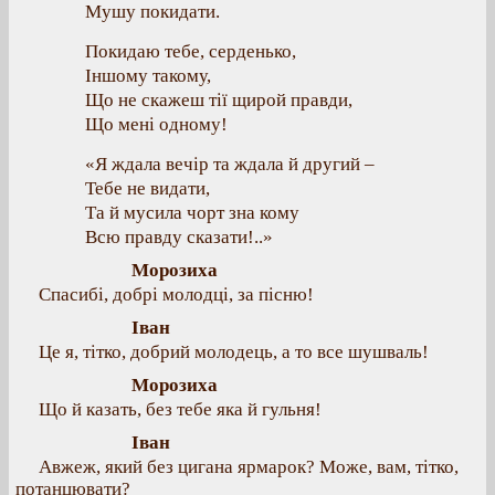
Мушу покидати.
Покидаю тебе, серденько,
Іншому такому,
Що не скажеш тії щирой правди,
Що мені одному!
«Я ждала вечір та ждала й другий –
Тебе не видати,
Та й мусила чорт зна кому
Всю правду сказати!..»
Морозиха
Спасибі, добрі молодці, за пісню!
Іван
Це я, тітко, добрий молодець, а то все шушваль!
Морозиха
Що й казать, без тебе яка й гульня!
Іван
Авжеж, який без цигана ярмарок? Може, вам, тітко,
потанцювати?