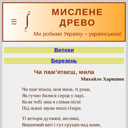
МИСЛЕНЕ
ДРЕВО
☰
Ми робимо Україну – українською!
Витоки
Березень
Чи пам’ятаєш, мила
Михайло Харишин
Чи пам’ятаєш, моя мила, ті роки,
Як гучно билися серця у парі,
Коли тобі лиш я співав пісні
Під ніжні звуки тихої гітари.
Ті вечори духмяні, весняні,
Вишневий квіт і гул хрущів над нами,