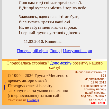
Лиш нам тоді співали трелі солов’ї,
В Дніпрі купався місяць і зоріло небо.
Здавалось, вдвох на світі ми були,
Й світились щастям наші очі …
Ні, не забуть мені ніколи ті роки,
І перший трунок уст твоїх дівочих.
11.03.2010, Кишинів.
Попередній вірш
|
Вище
|
Наступний вірш
Сподобалась сторінка?
Допоможіть
розвитку нашого
сайту!
Число завантажень : 2
© 1999 – 2026 Група «Мисленого
828
Модифіковано :
древа», автори статей
19.08.2012
Передрук статей із сайту
Якщо ви помітили
помилку набору
заохочується за умови посилання
на цiй сторiнцi,
(гіперпосилання) на наш сайт
видiлiть її мишкою
та натисніть
Сайт живе на
Смереці
Ctrl+Enter
.