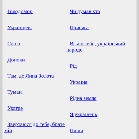
Голодомор
Чи думав хто
Українцеві
Присяга
Сліпа
Вітаю тебе, український
народе
Допоки
Рід
Там, де Липа Золота
Україна
Туман
Рідна земля
Укотре
Я українець
Звертаюся до тебе, брате
мій
Пиши