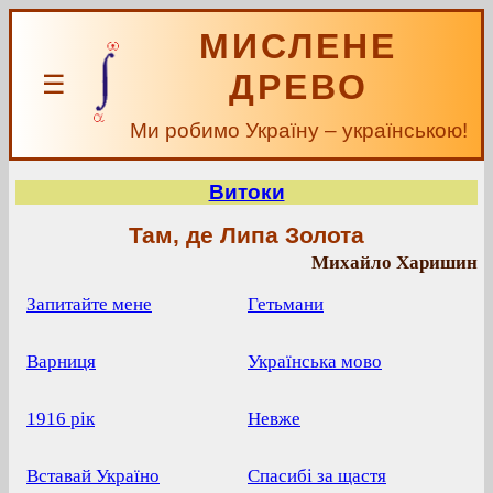
МИСЛЕНЕ
ДРЕВО
☰
Ми робимо Україну – українською!
Витоки
Там, де Липа Золота
Михайло Харишин
Запитайте мене
Гетьмани
Варниця
Українська мово
1916 рік
Невже
Вставай Україно
Спасибі за щастя