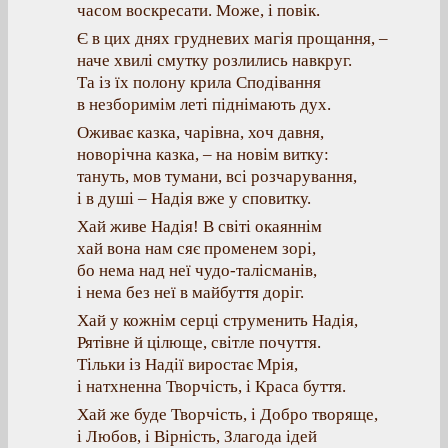
часом воскресати. Може, і повік.
Є в цих днях грудневих магія прощання, –
наче хвилі смутку розлились навкруг.
Та із їх полону крила Сподівання
в незборимім леті піднімають дух.
Оживає казка, чарівна, хоч давня,
новорічна казка, – на новім витку:
тануть, мов тумани, всі розчарування,
і в душі – Надія вже у сповитку.
Хай живе Надія! В світі окаяннім
хай вона нам сяє променем зорі,
бо нема над неї чудо-талісманів,
і нема без неї в майбуття доріг.
Хай у кожнім серці струменить Надія,
Рятівне й цілюще, світле почуття.
Тільки із Надії виростає Мрія,
і натхненна Творчість, і Краса буття.
Хай же буде Творчість, і Добро творяще,
і Любов, і Вірність, Злагода ідей