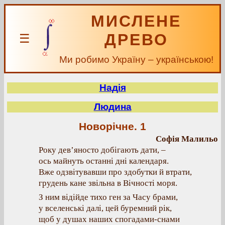
МИСЛЕНЕ
ДРЕВО
☰
Ми робимо Україну – українською!
Надія
Людина
Новорічне. 1
Софія Малильо
Року дев’яносто добігають дати, –
ось майнуть останні дні календаря.
Вже одзвітувавши про здобутки й втрати,
грудень кане звільна в Вічності моря.
З ним відійде тихо ген за Часу брами,
у вселенські далі, цей буремний рік,
щоб у душах наших спогадами-снами