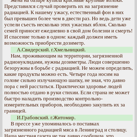
Жена на базаре купила красивые крупные яблоки.
Представился случай проверить их на загрязнение
радиацией. К нашему ужасу, естественный фон в них
был превышен более чем в двести раз. Но ведь дети уже
успели съесть несколько этих ужасных яблок. Сколько
семей приносят ежедневно в свой дом болезни и смерть!
И спасение только в одном: каждый должен иметь
возможность приобрести дозиметр.
А.Свидерский. г.Хмельницкий.
Нам, проживающим на территории, загрязненной
радионуклидами, нужны дозиметры. Люди совершенно
безоружны в борьбе с радиацией. Не можем определить,
какие продукты можно есть. Четыре года носим на
голове сильно излучающую шапку, не зная, что давно
пора с ней расстаться. Практически здоровье людей
полностью отдано в руки стихии. Если страна не может
быстро наладить производство контрольно-
измерительных приборов, необходимо закупить их за
границей.
И.Грабовский. г.Житомир.
В прессе уже упоминалось о поставках
загрязненного радиацией мяса в Ленинград и столицу.
Наша местная газета не так давно сообщила, что