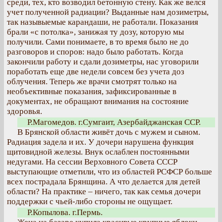
среди, тех, кто возводил бетонную стену. Как же велся
учет полученной радиации? Выданные нам дозиметры,
так назывыемые карандаши, не работали. Показания
брали «с потолка», занижая ту дозу, которую мы
получили. Сами понимаете, в то время было не до
разговоров и споров: надо было работать. Когда
закончили работу и сдали дозиметры, нас уговорили
поработать еще две недели совсем без учета доз
облучения. Теперь же врачи смотрят только на
необъективные показания, зафиксированные в
документах, не обращают внимания на состояние
здоровья.
Р.Магомедов. г.Сумгаит, Азербайджанская ССР.
В Брянской области живёт дочь с мужем и сыном.
Радиация задела и их. У дочери нарушена функция
щитовидной железы. Внук ослаблен постоянными
недугами. На сессии Верховного Совета СССР
выступающие отметили, что из областей РСФСР больше
всех пострадала Брянщина. А что делается для детей
области? На практике – ничего, так как семья дочери
поддержки с чьей-либо стороны не ощущает.
Р.Копылова. г.Пермь.