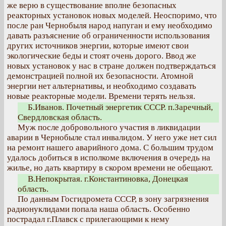
же верю в существование вполне безопасных
реакторных установок новых моделей. Неоспоримо, что
после ран Чернобыля народ напуган и ему необходимо
давать разъяснение об ограниченности использования
других источников энергии, которые имеют свои
экологические беды и стоят очень дорого. Ввод же
новых установок у нас в стране должен подтверждаться
демонстрацией полной их безопасности. Атомной
энергии нет альтернативы, и необходимо создавать
новые реакторные модели. Времени терять нельзя.
Б.Иванов. Почетный энергетик СССР. п.Заречный,
Свердловская область.
Муж после добровольного участия в ликвидации
аварии в Чернобыле стал инвалидом. У него уже нет сил
на ремонт нашего аварийного дома. С большим трудом
удалось добиться в исполкоме включения в очередь на
жилье, но дать квартиру в скором времени не обещают.
В.Непокрытая. г.Константиновка, Донецкая
область.
По данным Госгидромета СССР, в зону загрязнения
радионуклидами попала наша область. Особенно
пострадал г.Плавск с прилегающими к нему