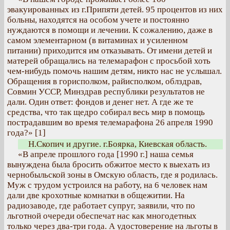
эвакуированных из г.Припяти детей. 95 процентов из них
больны, находятся на особом учете и постоянно
нуждаются в помощи и лечении. К сожалению, даже в
самом элементарном (в витаминах и усиленном
питании) приходится им отказывать. От имени детей и
матерей обращались на телемарафон с просьбой хоть
чем-нибудь помочь нашим детям, никто нас не услышал.
Обращения в горисполком, райисполком, облздрав,
Совмин УССР, Минздрав республики результатов не
дали. Один ответ: фондов и денег нет. А где же те
средства, что так щедро собирал весь мир в помощь
пострадавшим во время телемарафона 26 апреля 1990
года?» [1]
Н.Скопич и другие. г.Боярка, Киевская область.
«В апреле прошлого года [1990 г.] наша семья
вынуждена была бросить обжитое место к выехать из
чернобыльской зоны в Омскую область, где я родилась.
Муж с трудом устроился на работу, на 6 человек нам
дали две крохотные комнатки в общежитии. На
радиозаводе, где работает супруг, заявили, что по
льготной очереди обеспечат нас как многодетных
только через два-три года. А удостоверение на льготы в