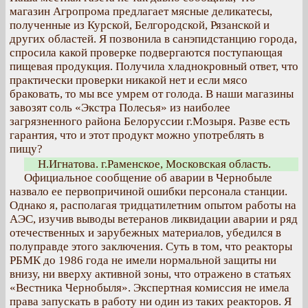
магазин Агропрома предлагает мясные деликатесы,
полученные из Курской, Белгородской, Рязанской и
других областей. Я позвонила в санэпидстанцию города,
спросила какой проверке подвергаются поступающая
пищевая продукция. Получила хладнокровный ответ, что
практически проверки никакой нет и если мясо
браковать, то мы все умрем от голода. В наши магазины
завозят соль «Экстра Полесья» из наиболее
загрязненного района Белоруссии г.Мозыря. Разве есть
гарантия, что и этот продукт можно употреблять в
пищу?
Н.Игнатова. г.Раменское, Московская область.
Официальное сообщение об аварии в Чернобыле
назвало ее первопричиной ошибки персонала станции.
Однако я, располагая тридцатилетним опытом работы на
АЭС, изучив выводы ветеранов ликвидации аварии и ряд
отечественных и зарубежных материалов, убедился в
полуправде этого заключения. Суть в том, что реакторы
РБМК до 1986 года не имели нормальной защиты ни
внизу, ни вверху активной зоны, что отражено в статьях
«Вестника Чернобыля». Экспертная комиссия не имела
права запускать в работу ни один из таких реакторов. Я