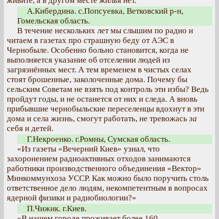
живите, а в другом месте жилья нет.
А.Кибердина. с.Попсуевка, Ветковский р-н,
Гомельская область.
В течение нескольких лет мы слышим по радио и
читаем в газетах про страшную беду от АЭС в
Чернобыле. Особенно больно становится, когда не
выполняется указание об отселении людей из
загрязнённых мест. А тем временем в чистых селах
стоят брошенные, заколоченные дома. Почему бы
сельским Советам не взять под контроль эти избы? Ведь
пройдут годы, и не останется от них и следа. А вновь
прибывшие чернобыльские переселенцы вдохнут в эти
дома и села жизнь, смогут работать, не тревожась
за
себя и детей.
Г.Некроенко. г.Ромны, Сумская область.
«Из газеты «Вечерний Киев» узнал, что
захоронением радиоактивных отходов занимаются
работники производственного объединения «Вектор»
Минкоммунхоза УССР. Как можно было поручить столь
ответственное дело людям, некомпетентным в вопросах
ядерной физики и радиобиологии?»
П.Чижик. г.Киев.
«В нашем городе проживает более 160