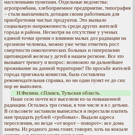
населенными пунктами. Отдельные ведомства:
агропромбанк, хлебоприемное предприятие, типография
– стали выплачивать дотации своим работникам для
приобретения чистых продуктов. Это вызвало
социальную напряженность среди других жителей
города и района. Несмотря на отсутствие у ученых
единой точки зрения о влиянии малых доз радиации на
организм человека, можно уже четко отметить рост
смертности онкологических больных и гиперплазии
щитовидной железы у детей в нашем регионе. Все это
вызывает тревогу и вопрос: возможно ли дальнейшее
проживание на данной территории? По просьбе жителей
города приезжала комиссия, была составлена
рекомендательная справка, но ни один пункт ее до сих
пор не выполнен.
Н.Филина. г.Плавск, Тульская область.
Наше село почти все выселили из-за повышенной
радиации. Остались три семьи, в том числе и я с детьми.
В сельсовете заставили выписаться и перестали платить
нам тридцать рублей «гробовых». Выдали адреса
переселения, но везде «от ворот – поворот»: все дома
заняты. Из родного дома гонят, говорят, хоть на вокзале