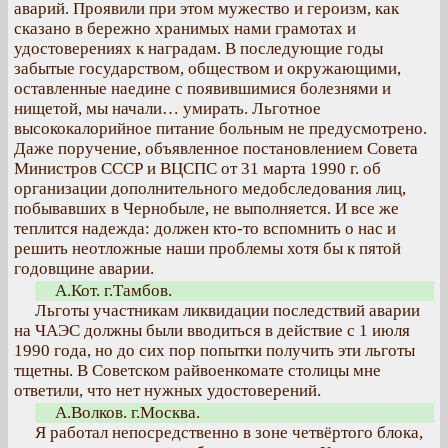
аварий. Проявили при этом мужество и героизм, как
сказано в бережно хранимых нами грамотах и
удостоверениях к наградам. В последующие годы
забытые государством, обществом и окружающими,
оставленные наедине с появившимися болезнями и
нищетой, мы начали… умирать. Льготное
высококалорийное питание больным не предусмотрено.
Даже поручение, объявленное постановлением Совета
Министров СССР и ВЦСПС от 31 марта 1990 г. об
организации дополнительного медобследования лиц,
побывавших в Чернобыле, не выполняется. И все же
теплится надежда: должен кто-то вспомнить о нас и
решить неотложные наши проблемы хотя бы к пятой
годовщине аварии.
А.Кот. г.Тамбов.
Льготы участникам ликвидации последствий аварии
на ЧАЭС должны были вводиться в действие с 1 июля
1990 года, но до сих пор попытки получить эти льготы
тщетны. В Советском райвоенкомате столицы мне
ответили, что нет нужных удостоверений.
А.Волков. г.Москва.
Я работал непосредственно в зоне четвёртого блока,