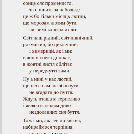
сонце сяє променисто,
та спішить за небозвід:
це ж бо тільки місяць лютий,
ще морозам лютим бути,
ще зимі кориться світ.
Світ наш рідний, світ північний,
розмаїтий, бо циклічний,
і химерний, як і ми:
в липні спека допікає,
в жовтні листя облітає
у передчутті зими.
Ну а нині у нас лютий,
що несе нам, не збагнути,
не вгадати до пуття.
Ждуть пташата терпеливо
і являють людям диво
нездоланних сил буття.
Тож і ми, аж ген до квітня,
набираймося терпіння,
як пташата ті малі.