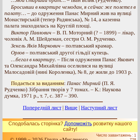
…мой старший брат…
– Іван Білик (Рудченко).
Бросивши в квартире чемодан, я сейчас же полетел в
палату…
– до одруження Панас Мирний жив на вулиці
Монастирській (тепер Радянська), № 14, а казенна
палата знаходилась на Круглій площі.
Виктор Павлович
– В. П. Моторний (? – 1899) – лікар,
чоловік А. М. Шейдеман, сестри О. М. Рудченко.
Зекель Яків Маркович
– полтавський крамар.
Орлов
– полтавський другої гільдії купець.
…бегал в квартиру.
– Після одруження Панас Якович
та Олександра Михайлівна оселилися на вулиці
Малосадовій (нині Короленка), № 8, де жили до 1903 р.
Подається за виданням
:
Панас Мирний
(П. Я.
Рудченко) Зібрання творів у 7 томах. – К.: Наукова
думка, 1971 р., т. 7, с. 387 – 390.
Попередній лист
|
Вище
|
Наступний лист
Сподобалась сторінка?
Допоможіть
розвитку нашого
сайту!
Число завантажень : 1
© 1999 – 2026 Група «Мисленого
728