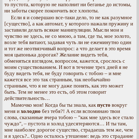
то пустота, которую не наполнит ни беганье до истомы,
ни заботы скорее покончить все хлопоты.
Если я и совершаю все-таки дело, то не как разумное
[существо], а как автомат, у которого нажали пружину и
заставили делать всякие манипуляции. Мысли мои и
чувство не здесь, не со мною, а там, где ты, мое золото,
возле тебя витают, задавая чуть ли не ежеминутно один
и тот же неотвязчивый вопрос: а что делает в это время
моя цыпонька дорогая? Желание видеть тебя,
обменяться взглядом, вопросом, кажется, срослось с
моим существованием. И вот в течение трех дней я не
буду видеть тебя, не буду говорить с тобою – и мне
кажется все это так странным, так необычайно
странным, что я не могу даже понять, как это может
быть. Тем не менее это есть, об этом говорит
действительность…
Мамочко моя! Когда бы ты знала, как
пусто
вокруг
меня и
холодно
без тебя?! А если вспоминаю твои
слова, сказанные вчера тобою – "как мне здесь все стало
чуждо", – пустота и холод удесятеряются… И ты там,
мне наиболее дорогое существо, страдаешь тем же, чем
и я здесь?.. Одно осталось утешение: ведь это страдание