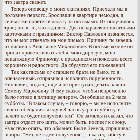
что завтра скажет.
Теперь оповещу о моих скитаниях. Приехали мы в
половине первого. Бросивши в квартире чемодан, я
сейчас же полетел в палату за письмами. Их получилось
трое; но не те, что ждались. Два поздравляют визитными
карточками с праздником; Виктор Павлович извиняется,
что не мог отвечать на мое письмо. Причину ты знаешь
из письма к Анастасье Михайловне. В письме ко мне он
просит приветствовать тебя, мою дорогую, мою
ненаглядную Фриночку, с праздником и пожелать всего
хорошего и радостного. Да сбудутся его пожелания!
Так как письма от старшего брата не было, то я,
опечаленный, отправился исполнять порученности.
Чинчевич, подлец, еще и не приступал делать пальто
Семену Марковичу. Я ему сказал, чтобы непременно
было готово в пятницу вечером. Он обещал на 2 часа
субботы. "В таком случае, – говорю, – вы не исполните
своего обещания: я еду в 8 часов утра в субботу, и
пальто не будет получено там". Он замялся и сказал, что
завтра отдаст его шить, может быть, поспеет к сроку.
Чувствую опять, что обманет. Был в Зекеля, спрашивал
шпоры. "Нет, не ждем получения", – сказал; забегу в