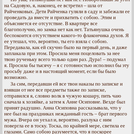
на Садовую, я, наконец, ее встретил – шла от
Райченковых. Дети Райченка гуляли в саду и забежали ее
проведать да вместе и прихватить с собою. Этим и
объясняется ее отсутствие. В квартире все
благополучно, но замка нет как нет. Татьянушка очень
беспокоится отсутствием какого-то флакончика духов. Я
ее утешал, что, вероятно, ты его взяла с собою.
Передавала, как ей скучно было на первый день, и даже
заплакала при этом. Просила меня поцеловать за нее
твою рученьку всего только один раз. Дура! – подумал
я. Просила бы тысячу – я с готовностью исполнил бы эту
просьбу даже и в настоящий момент, если бы было
возможно.
За сим, передавши ей все твои наказы по записке и
взявши от нее все предметы также по записке,
отправился я, словно волк в чужую кошару, пить чаю
сначала к хозяйке, а затем к Анне Осиповне. Везде был
принят радушно. Анна Осиповна рассказывала, что у
нее был на праздниках нежданный гость – брат первого
мужа. Вчера он уехал и, вероятно, разлука с ним
повергла ее в тоску. Тоска, по крайней мере, светила ее
глазами. Само собою разумеется, что я поскорее