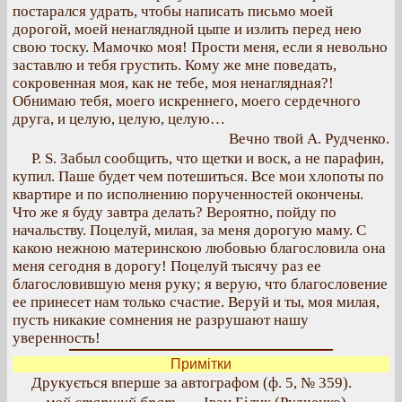
постарался удрать, чтобы написать письмо моей
дорогой, моей ненаглядной цыпе и излить перед нею
свою тоску. Мамочко моя! Прости меня, если я невольно
заставлю и тебя грустить. Кому же мне поведать,
сокровенная моя, как не тебе, моя ненаглядная?!
Обнимаю тебя, моего искреннего, моего сердечного
друга, и целую, целую, целую…
Вечно твой А. Рудченко.
Р. S. Забыл сообщить, что щетки и воск, а не парафин,
купил. Паше будет чем потешиться. Все мои хлопоты по
квартире и по исполнению порученностей окончены.
Что же я буду завтра делать? Вероятно, пойду по
начальству. Поцелуй, милая, за меня дорогую маму. С
какою нежною материнскою любовью благословила она
меня сегодня в дорогу! Поцелуй тысячу раз ее
благословившую меня руку; я верую, что благословение
ее принесет нам только счастие. Веруй и ты, моя милая,
пусть никакие сомнения не разрушают нашу
уверенность!
Примітки
Друкується вперше за автографом (ф. 5, № 359).