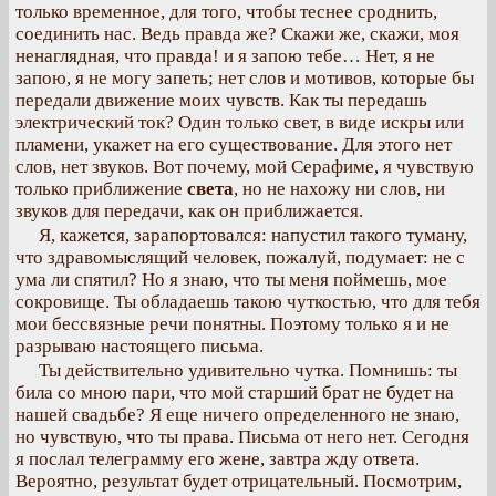
только временное, для того, чтобы теснее сроднить,
соединить нас. Ведь правда же? Скажи же, скажи, моя
ненаглядная, что правда! и я запою тебе… Нет, я не
запою, я не могу запеть; нет слов и мотивов, которые бы
передали движение моих чувств. Как ты передашь
электрический ток? Один только свет, в виде искры или
пламени, укажет на его существование. Для этого нет
слов, нет звуков. Вот почему, мой Серафиме, я чувствую
только приближение
света
, но не нахожу ни слов, ни
звуков для передачи, как он приближается.
Я, кажется, зарапортовался: напустил такого туману,
что здравомыслящий человек, пожалуй, подумает: не с
ума ли спятил? Но я знаю, что ты меня поймешь, мое
сокровище. Ты обладаешь такою чуткостью, что для тебя
мои бессвязные речи понятны. Поэтому только я и не
разрываю настоящего письма.
Ты действительно удивительно чутка. Помнишь: ты
била со мною пари, что мой старший брат не будет на
нашей свадьбе? Я еще ничего определенного не знаю,
но чувствую, что ты права. Письма от него нет. Сегодня
я послал телеграмму его жене, завтра жду ответа.
Вероятно, результат будет отрицательный. Посмотрим,