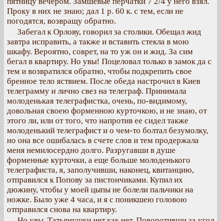
пятницу вечером. Замшевые перчатки 7 2/4 у него взял.
Проку в них не знаю; дал 1 р. 60 к. с тем, если не
погодятся, возвращу обратно.
Забегал к Орлову, говорил за столики. Обещал жид
завтра исправить, а также и вставить стекла в мою
шкафу. Вероятно, соврет, на то уж он и жид. За сим
бегал в квартиру. Но увы! Поцеловал только в замок да с
тем и возвратился обратно, чтобы подкрепить свое
бренное тело яствием. После обеда настрочил в Киев
телеграмму и лично свез на телеграф. Принимала
молоденькая телеграфистка, очень, по-видимому,
довольная своею форменною курточкою, и не знаю, от
этого ли, или от того, что напротив ее сидел также
молоденький телеграфист и о чем-то болтал безумолку,
но она все ошибалась в счете слов и тем продержала
меня немилосердно долго. Разругавши в душе
форменные курточки, а еще больше молоденького
телеграфиста, я, заполучивши, наконец, квитанцию,
отправился к Попову за пистончиками. Купил их
дюжину, чтобы у моей цыпы не болели пальчики на
ножке. Было уже 4 часа, и я с поникшею головою
отправился снова на квартиру.
Но увы, Татьянушки нет как нет. Поворотивши за угол