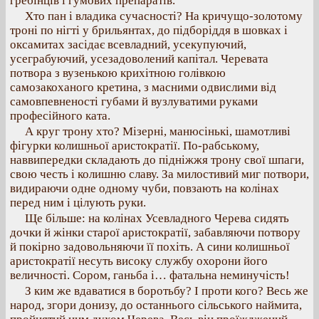
гребінців і гумових препаратів.
Хто пан і владика сучасності? На кричущо-золотому
троні по нігті у брильянтах, до підборіддя в шовках і
оксамитах засідає всевладний, усекупуючий,
усеграбуючий, усезадоволений капітал. Черевата
потвора з вузенькою крихітною голівкою
самозакоханого кретина, з масними одвислими від
самовпевненості губами й вузлуватими руками
професійного ката.
А круг трону хто? Мізерні, манюсінькі, шамотливі
фігурки колишньої аристократії. По-рабському,
наввипередки складають до підніжжя трону свої шпаги,
свою честь і колишню славу. За милостивий миг потвори,
видираючи одне одному чуби, повзають на колінах
перед ним і цілують руки.
Ще більше: на колінах Усевладного Черева сидять
дочки й жінки старої аристократії, забавляючи потвору
й покірно задовольняючи її похіть. А сини колишньої
аристократії несуть високу службу охорони його
величності. Сором, ганьба і… фатальна неминучість!
З ким же вдаватися в боротьбу? І проти кого? Весь же
народ, згори донизу, до останнього сільського наймита,