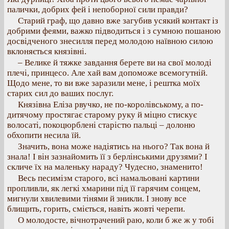
палички, добрих фей і непоборної сили правди?
Старий граф, що давно вже загубив усякий контакт із
добрими феями, важко підводиться і з сумною пошаною
досвідченого знесилля перед молодою наївною силою
вклоняється князівні.
– Велике й тяжке завдання берете ви на свої молоді
плечі, принцесо. Але хай вам допоможе всемогутній.
Щодо мене, то ви вже заразили мене, і рештка моїх
старих сил до ваших послуг.
Князівна Еліза рвучко, не по-королівському, а по-
дитячому простягає старому руку й міцно стискує
волосаті, покоцюрблені старістю пальці – долоню
обхопити несила їй.
Значить, вона може надіятись на нього? Так вона й
знала! І він зазнайомить її з берлінськими друзями? І
скличе їх на маленьку нараду? Чудесно, знаменито!
Весь песимізм старого, всі намальовані картини
пропливли, як легкі хмарини під її гарячим сонцем,
мигнули хвилевими тінями й зникли. І знову все
блищить, горить, сміється, навіть жовті черепи.
О молодосте, вічнотрачений раю, коли б же ж у тобі