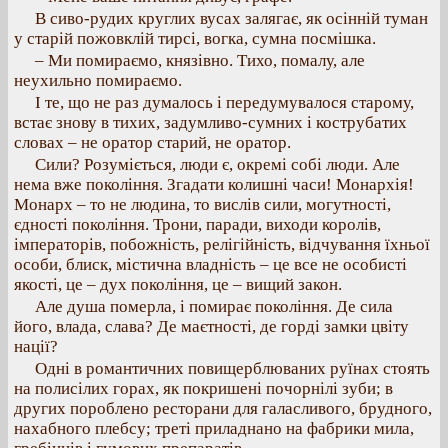
В сиво-рудих круглих вусах залягає, як осінній туман
у старій пожовклій тирсі, вогка, сумна посмішка.
– Ми помираємо, князівно. Тихо, помалу, але
неухильно помираємо.
І те, що не раз думалось і передумувалося старому,
встає знову в тихих, задумливо-сумних і кострубатих
словах – не оратор старий, не оратор.
Сили? Розуміється, люди є, окремі собі люди. Але
нема вже покоління. Згадати колишні часи! Монархія!
Монарх – то не людина, то вислів сили, могутності,
єдності покоління. Трони, паради, виходи королів,
імператорів, побожність, релігійність, відчування їхньої
особи, блиск, містична владність – це все не особисті
якості, це – дух покоління, це – вищий закон.
Але душа померла, і помирає покоління. Де сила
його, влада, слава? Де маєтності, де горді замки цвіту
нації?
Одні в романтичних повищерблюваних руїнах стоять
на полисілих горах, як покришені почорнілі зуби; в
других пороблено ресторани для галасливого, брудного,
нахабного плебсу; треті приладнано на фабрики мила,