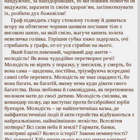
найдужчих, за найздоровіших, то ми повинні помогти їм
видужати, заразити їх своїм здоров’ям, загіпнотизувати
їх, розбити дух божевілля!
Граф підводить стару стомлену голову й дивиться
вгору на обтягнене чорним шовком поставне тіло з
високою шиєю, на якій сміло, жагуче кипить золота
невеличка голівка. Горішня губка хижо задерлась, очі
стрибають у графа, от-от уся стрибне на нього.
Який благословенний, чарівний дар життя –
молодість! Як вона чудодійно перетворює речі!
Молодість не вірить у поразку, у знесилля, у смерть, бо
вона сама – щоденна, постійна, тріумфуюча всередині
самої себе перемога. Молодість не знає ощадності, бо
вона багата, як багатій, якому нема куди дівати свого
багатства. Вона любовна й самовіддана, як переповнена
молоком мати до своєї дитини. Молодість смілива, як
командир полку, що виступає проти беззбройної юрби
бунтарів. Молодість – це найпоетичніша казка, де
найфантастичніші події й акти геройства відбуваються з
найреальнішою, найнаївнішою легкістю. Всесвітня
потвора? Всі сили неба й землі? Гармати, банки,
повітряні армії? Колесо історії? Закони неминучості?
Які дурниці! Хіба проти цього всього немає чарівної