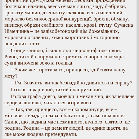
пройнятий цим духом Черева. Весь він проїжджений
болячкою наживи, ввесь очманілий од чаду фабрики,
грюкоту машин, дзенькоту склянок, весь насичений
мораллю безмилосердної конкуренції, брехні, обману,
визиску, образи слабшого, насили, крові, глуму. Сучасна
Німеччина – це залізобетоновий дім божевільних,
морально оголених, хижо жорстоких і моторошно
нещасних істот.
Сонце зайшло, і салон стає червоно-фіолетовий.
Рівно, тихо й напружено стремить із чорного коміра
сукні виточена золота голівка.
– З ким же і проти кого, принцесо, здійсняти нашу
мету?
– Гм! Значить, ви так безнадійно дивитесь на справу?
І голос теж рівний, тихий і напружений.
Голова графа довго, мовчки й механічно, як зачеплене
серце дзвіночка, хитається згори вниз.
– Так, так, принцесо, все – скороминуще, все –
мінливе: і влада, і слава, і багатство, і самі покоління.
Єдине, що людина має незмінного, вічного, святого, це –
родина. Родина – це цемент людей, це єдине щастя, на
яке може людина претендувати.