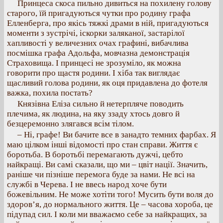
Принцеса скоса пильно дивиться на похилену голову
старого, їй пригадуються чутки про родину графа
Елленберга, про якісь тяжкі драми в ній, пригадуються
моменти з зустрічі, іскорки заляканої, застарілої
хапливості у величезних очах графині, вибачлива
посмішка графа Адольфа, мовчазна демонстрація
Страховища. І принцесі не зрозуміло, як можна
говорити про щастя родини. І хіба так виглядає
щасливий голова родини, як оця придавлена до фотеля
важка, похила постать?
Князівна Еліза сильно й нетерпляче поводить
плечима, як людина, на яку ззаду хтось довго й
безцеремонно злягався всім тілом.
– Ні, графе! Ви бачите все в занадто темних фарбах. Я
маю цілком інші відомості про стан справи. Життя є
боротьба. В боротьбі перемагають дужчі, цебто
найкращі. Ви самі сказали, що ми – цвіт нації. Значить,
раніше чи пізніше перемога буде за нами. Не всі на
службі в Черева. І не ввесь народ хоче бути
божевільним. Не може хотіти того! Мусить бути воля до
здоров’я, до нормального життя. Це – часова хороба, це
підупад сил. І коли ми вважаємо себе за найкращих, за