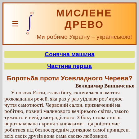
МИСЛЕНЕ
ДРЕВО
☰
Ми робимо Україну – українською!
Сонячна машина
Частина перша
Боротьба проти Усевладного Черева?
Володимир Винниченко
У покоях Елізи, слава богу, скінчилася шамотня
розкладання речей, яка раз у раз уїдливо роз’ятрює
чуття самотності. Червоний салон, призначений на
робітню, повний малинового вечірнього світла, такого
тужного й невідомо-радісного. З боку стола стоїть
нерозпакована скриня з книжками – ця робота має
робитися під безпосереднім доглядом самої принцеси,
всіх своїх друзів вона сама своєю любовною,