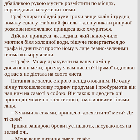
дбайливою рукою мусить розмістити по місцях,
справедливо заслужених ними.
Граф упирає обидві руки трохи вище колін і трудно,
помалу сідає у глибокий фотель – далі уникати рішучої
розмови неможливо: принцеса вже хмуриться.
Дійсно, принцеса, як людина, якій надокучило
мнятися біля холодної води, рішуче повертається до
графа й дивиться просто йому в лице темно-зеленими
очима кольору ялини.
– Графе! Можу я рахувати на вашу поміч у
досягненні мети, про яку я вам писала? Прямої відповіді
од вас я не дістала на свого листа.
Питання не застає старого непідготованим. Не одну
нічну тихошелесливу годину продумав і пробурмотів він
над ним на самоті з собою. Він також підводить очі
просто до молочно-золотистого, з малиновими тінями
лиця.
– З якими ж силами, принцесо, досягати тої мети? Де
ті сили?
Трішки заширокі брови густішають, насуваються на
зелені очі.
– Мене ваше питання дивує, графе.