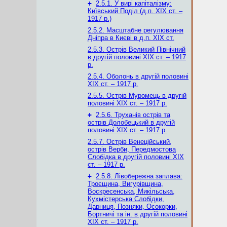
+
2.5.1. У вирі капіталізму:
Київський Поділ (д.п. ХІХ ст. –
1917 р.)
2.5.2. Масштабне регулювання
Дніпра в Києві в д.п. ХІХ ст.
2.5.3. Острів Великий Північний
в другій половині ХІХ ст. – 1917
р.
2.5.4. Оболонь в другій половині
ХІХ ст. – 1917 р.
2.5.5. Острів Муромець в другій
половині ХІХ ст. – 1917 р.
+
2.5.6. Труханів острів та
острів Долобецький в другій
половині ХІХ ст. – 1917 р.
2.5.7. Острів Венеційський,
острів Верби, Передмостова
Слобідка в другій половині ХІХ
ст. – 1917 р.
+
2.5.8. Лівобережна заплава:
Троєщина, Вигурівщина,
Воскресенська, Микільська,
Кухмістерська Слобідки,
Дарниця, Позняки, Осокорки,
Бортничі та ін. в другій половині
ХІХ ст. – 1917 р.