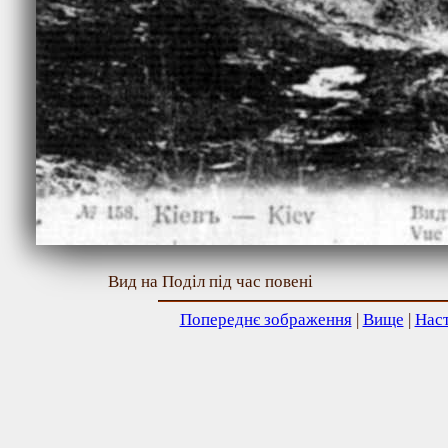
Вид на Поділ під час повені
Попереднє зображення
|
Вище
|
Нас