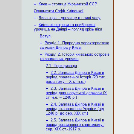
+
Киев – столица Украинской ССР
Орнаменти Софії Київської
+
Лиса гора – урочище в плині часу
–
Київські острови та прибережні
урочища на Дніпрі – погляд крізь віки
Вступ
+
Розділ 1. Природна характеристика
заплави Дніпра у Києві
–
Розділ 2. Історія київських островів
та заплавних урочищ
2.1. Періодизація
+
2.2. Заплава Дніпра в Києві в
період прадавньої історії (20 тис.
років тому – X ст.н.е.)
+
2.3. Заплава Дніпра в Києві в
період давньоруської держави (Х
ст. н.е. – 1240 р.)
+
2.4. Заплава Дніпра в Києві в
період становлення України (від
1240 р. до сер. ХІХ ст.)
–
2.5. Заплава Дніпра в Києві в
період розвиненого капіталізму:
сер. ХІХ ст.-1917 р.