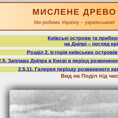
МИСЛЕНЕ ДРЕВО
Ми робимо Україну – українською!
Київські острови та прибе
на Дніпрі – погляд крі
Розділ 2. Історія київських острові
2.5. Заплава Дніпра в Києві в період розвиненого
2.5.11. Галерея періоду розвиненого кап
Вид на Поділ під ча