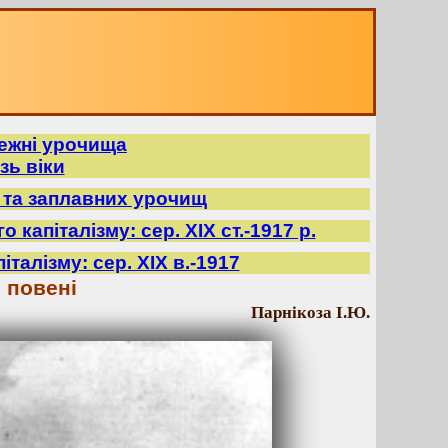
режні урочища
зь віки
в та заплавних урочищ
 капіталізму: сер. ХІХ ст.-1917 р.
італізму: сер. ХІХ в.-1917
с повені
Парнікоза І.Ю.