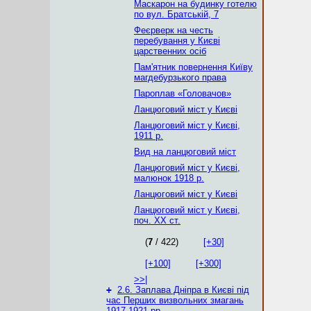
Маскарон на будинку готелю
по вул. Братській, 7
Феєрверк на честь
перебування у Києві
царственних осіб
Пам'ятник повернення Київу
магдебурзького права
Пароплав «Головачов»
Ланцюговий міст у Києві
Ланцюговий міст у Києві,
1911 р.
Вид на ланцюговий міст
Ланцюговий міст у Києві,
малюнок 1918 р.
Ланцюговий міст у Києві
Ланцюговий міст у Києві,
поч. ХХ ст.
(
7
/ 422)
[+30]
[+100]
[+300]
>>|
+
2.6. Заплава Дніпра в Києві під
час Перших визвольних змагань
1917-1921 рр.