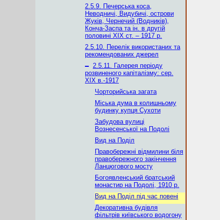
2.5.9. Печерська коса,
Неводничі, Видубичі, острови
Жуків, Чернечий (Водників),
Конча-Заспа та ін. в другій
половині ХІХ ст. – 1917 р.
2.5.10. Перелік використаних та
рекомендованих джерел
–
2.5.11. Галерея періоду
розвиненого капіталізму: сер.
ХІХ в.-1917
Чорторийська загата
Міська дума в колишньому
будинку купця Сухоти
Забудова вулиці
Вознесенської на Подолі
Вид на Поділ
Правобережні відмилини біля
правобережного закінчення
Ланцюгового мосту
Богоявленський братський
монастир на Подолі, 1910 р.
Вид на Поділ під час повені
Декоративна будівля
фільтрів київського водогону