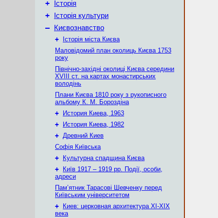
+
Історія
+
Історія культури
–
Києвознавство
+
Історія міста Києва
Маловідомий план околиць Києва 1753
року
Північно-західні околиці Києва середини
XVIII ст. на картах монастирських
володінь
Плани Києва 1810 року з рукописного
альбому К. М. Бороздіна
+
История Киева, 1963
+
История Киева, 1982
+
Древний Киев
Софія Київська
+
Культурна спадщина Києва
+
Київ 1917 – 1919 рр. Події, особи,
адреси
Пам’ятник Тарасові Шевченку перед
Київським університетом
+
Киев: церковная архитектура XI-XIX
века