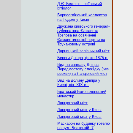
Д.Є. Беллінг – київський
іхтіолог
Борисоглібський коллектор
на Подолі у Києві
Дружина київського генерал-
губернатора Єлізавета
Трєпова на освяченні
Єлізаветинської церкви на
Трухановому острові
Дарницький залізничний міст
Береги Дніпра, фото 1875 р.
Вид на заплаву Дніпра,
Передмостову слобідку (без
церкви) та Ланцюговий міст
Вид на долину Дніпра у
Києві, кін. ХІХ ст.
Братський Богоявленський
монастир
Ланцюговий міст
Ланцюговий міст у Києві
Ланцюговий міст у Києві
Маскарон на будинку готелю
по вул. Братській, 7