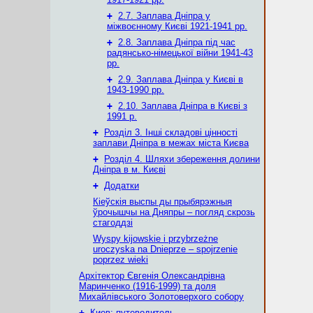
+
2.7. Заплава Дніпра у
міжвоєнному Києві 1921-1941 рр.
+
2.8. Заплава Дніпра під час
радянсько-німецької війни 1941-43
рр.
+
2.9. Заплава Дніпра у Києві в
1943-1990 рр.
+
2.10. Заплава Дніпра в Києві з
1991 р.
+
Розділ 3. Інші складові цінності
заплави Дніпра в межах міста Києва
+
Розділ 4. Шляхи збереження долини
Дніпра в м. Києві
+
Додатки
Кіеўскія выспы ды прыбярэжныя
ўрочышчы на Дняпры – погляд скрозь
стагоддзі
Wyspy kijowskie i przybrzeżne
uroczyska na Dnieprze – spojrzenie
poprzez wieki
Архітектор Євгенія Олександрівна
Маринченко (1916-1999) та доля
Михайлівського Золотоверхого собору
+
Киев: путеводитель