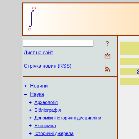
?
Лист на сайт
Стрічка новин (RSS)
+
Новини
–
Наука
+
Археологія
+
Бібліографія
+
Допоміжні історичні дисципліни
+
Економіка
+
Історичні джерела